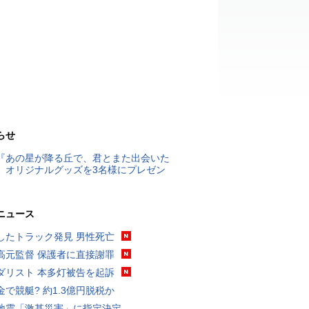
らせ
『あの星が降る丘で、君とまた出会いた
』オリジナルグッズを3名様にプレゼン
ニュース
したトラック発見 男性死亡
高元監督 保護者に直接謝罪
ダリスト 本多灯被告を起訴
金で競艇? 約1.3億円脱税か
地震「激甚災害」に指定決定