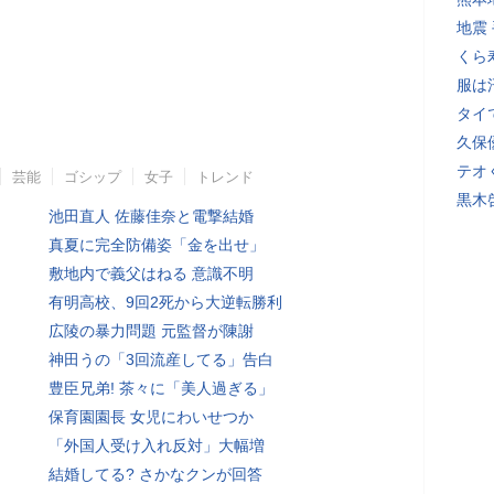
地震
くら
服は
タイ
久保
テオ
芸能
ゴシップ
女子
トレンド
黒木
池田直人 佐藤佳奈と電撃結婚
真夏に完全防備姿「金を出せ」
敷地内で義父はねる 意識不明
有明高校、9回2死から大逆転勝利
広陵の暴力問題 元監督が陳謝
神田うの「3回流産してる」告白
豊臣兄弟! 茶々に「美人過ぎる」
保育園園長 女児にわいせつか
「外国人受け入れ反対」大幅増
結婚してる? さかなクンが回答