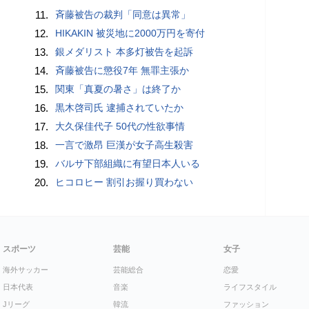
11.
斉藤被告の裁判「同意は異常」
12.
HIKAKIN 被災地に2000万円を寄付
13.
銀メダリスト 本多灯被告を起訴
14.
斉藤被告に懲役7年 無罪主張か
15.
関東「真夏の暑さ」は終了か
16.
黒木啓司氏 逮捕されていたか
17.
大久保佳代子 50代の性欲事情
18.
一言で激昂 巨漢が女子高生殺害
19.
バルサ下部組織に有望日本人いる
20.
ヒコロヒー 割引お握り買わない
スポーツ
芸能
女子
海外サッカー
芸能総合
恋愛
日本代表
音楽
ライフスタイル
Jリーグ
韓流
ファッション