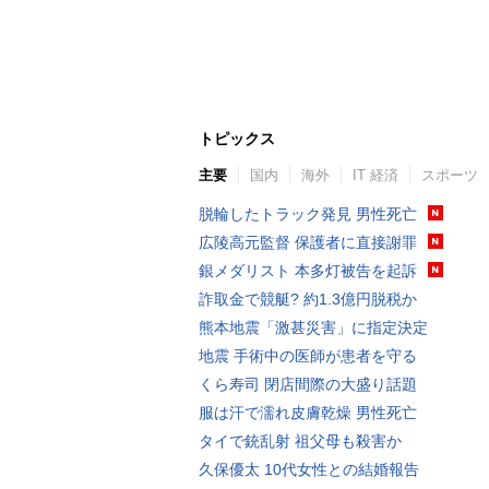
トピックス
主要
国内
海外
IT 経済
スポーツ
脱輪したトラック発見 男性死亡
広陵高元監督 保護者に直接謝罪
銀メダリスト 本多灯被告を起訴
詐取金で競艇? 約1.3億円脱税か
熊本地震「激甚災害」に指定決定
地震 手術中の医師が患者を守る
くら寿司 閉店間際の大盛り話題
服は汗で濡れ皮膚乾燥 男性死亡
タイで銃乱射 祖父母も殺害か
久保優太 10代女性との結婚報告