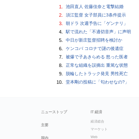
1.
池田直人 佐藤佳奈と電撃結婚
2.
須江監督 女子部員に3条件提示
3.
朝ドラ 次週予告に「ゲンナリ」
4.
駅で流れた「不適切音声」に声明
5.
中日が新庄監督招聘を検討か
6.
ケンコバ コロナで謎の後遺症
7.
被爆で子あきらめる 怒った医者
8.
正常な組織を誤摘出 重篤な状態
9.
脱輪したトラック発見 男性死亡
10.
堂本剛の投稿に「匂わせなの?」
ニューストップ
IT 経済
経済総合
主要
マーケット
Web
国内