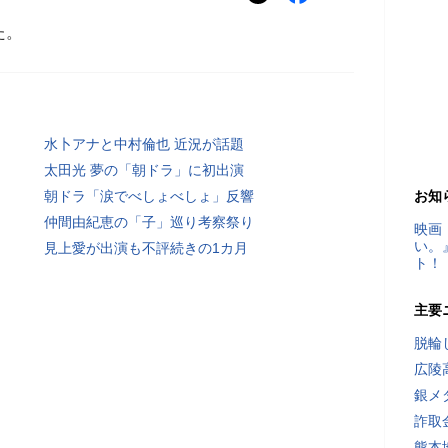
た。
水卜アナと中村倫也 近況が話題
太田光 夢の「朝ドラ」に初出演
朝ドラ「涙でべしょべしょ」反響
お知
仲間由紀恵の「子」巡り考察祭り
映画
い。
見上愛が出演も不評続きの1カ月
ト！
主要
脱輪
広陵
銀メ
詐取
熊本