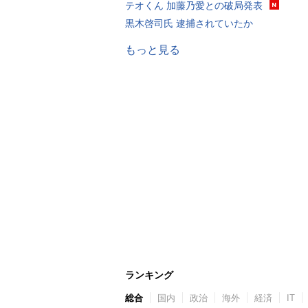
テオくん 加藤乃愛との破局発表
黒木啓司氏 逮捕されていたか
もっと見る
ランキング
総合
国内
政治
海外
経済
IT