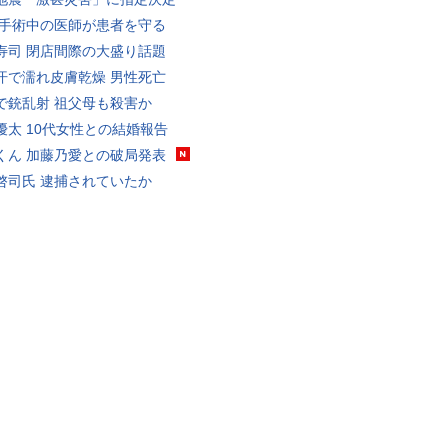
 手術中の医師が患者を守る
寿司 閉店間際の大盛り話題
汗で濡れ皮膚乾燥 男性死亡
で銃乱射 祖父母も殺害か
優太 10代女性との結婚報告
くん 加藤乃愛との破局発表
啓司氏 逮捕されていたか