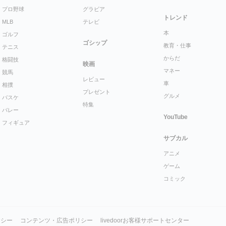
プロ野球
グラビア
トレンド
MLB
テレビ
本
ゴルフ
ゴシップ
教育・仕事
テニス
からだ
格闘技
映画
マネー
競馬
レビュー
車
相撲
プレゼント
グルメ
バスケ
特集
バレー
YouTube
フィギュア
サブカル
アニメ
ゲーム
コミック
リシー
コンテンツ・広告ポリシー
livedoorお客様サポートセンター