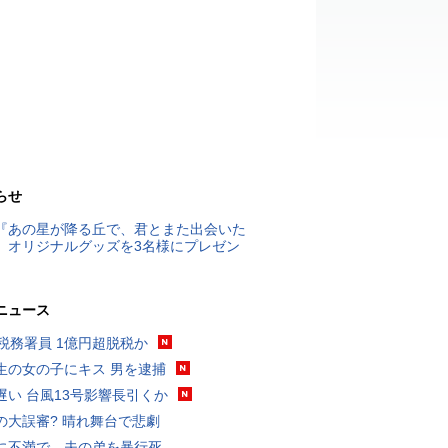
らせ
『あの星が降る丘で、君とまた出会いた
』オリジナルグッズを3名様にプレゼン
ニュース
代税務署員 1億円超脱税か
生の女の子にキス 男を逮捕
遅い 台風13号影響長引くか
の大誤審? 晴れ舞台で悲劇
に不満で…夫の弟を暴行死