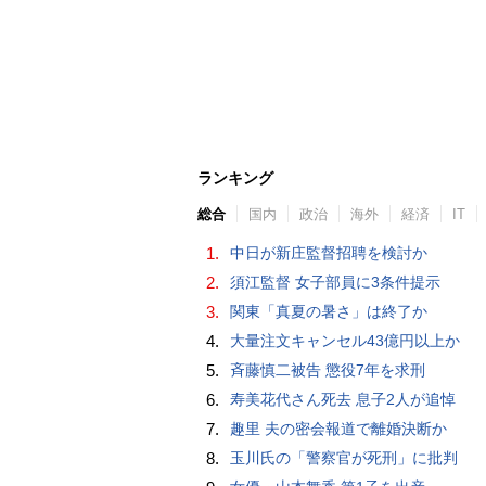
ランキング
総合
国内
政治
海外
経済
IT
1.
中日が新庄監督招聘を検討か
2.
須江監督 女子部員に3条件提示
3.
関東「真夏の暑さ」は終了か
4.
大量注文キャンセル43億円以上か
5.
斉藤慎二被告 懲役7年を求刑
6.
寿美花代さん死去 息子2人が追悼
7.
趣里 夫の密会報道で離婚決断か
8.
玉川氏の「警察官が死刑」に批判