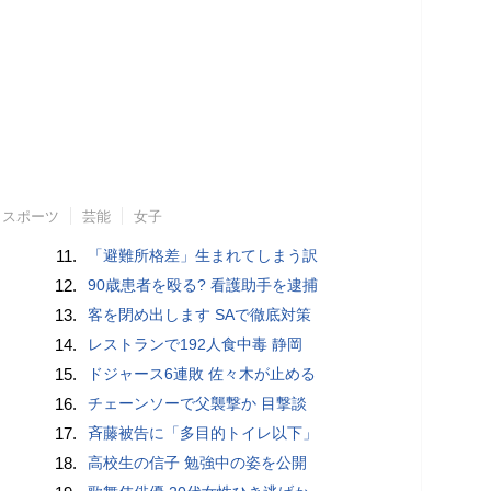
スポーツ
芸能
女子
11.
「避難所格差」生まれてしまう訳
12.
90歳患者を殴る? 看護助手を逮捕
13.
客を閉め出します SAで徹底対策
14.
レストランで192人食中毒 静岡
15.
ドジャース6連敗 佐々木が止める
16.
チェーンソーで父襲撃か 目撃談
17.
斉藤被告に「多目的トイレ以下」
18.
高校生の信子 勉強中の姿を公開