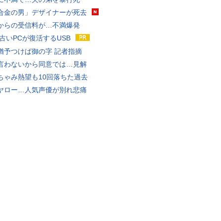
合金の男」デザイナーが死去
からの受信料が…不満爆発
 古いPCが復活するUSB
猶予つけば御の字 記者指摘
言わないから同意では…見解
ちゃみ熱望も10回落ちた過去
ヤロー…人気声優が別れ悲痛