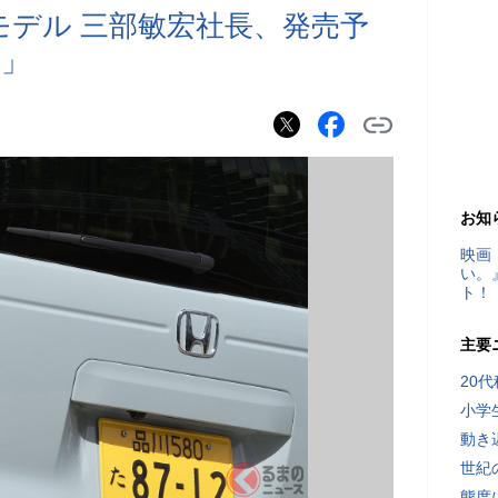
Vモデル 三部敏宏社長、発売予
は」
お知
映画
い。
ト！
主要
20
小学
動き
世紀
態度