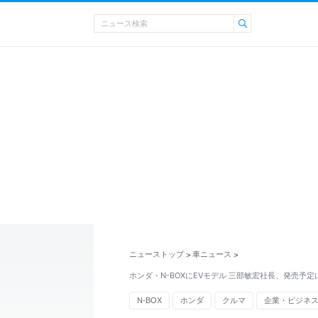
ニューストップ
車ニュース
>
>
ホンダ・N-BOXにEVモデル 三部敏宏社長、発売予定
N-BOX
ホンダ
クルマ
企業・ビジネ