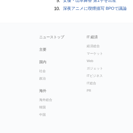
9.
女優・山本舞香 第1子を出産
10.
深夜アニメに喫煙描写 BPOで議論
ニューストップ
IT 経済
経済総合
主要
マーケット
Web
国内
ガジェット
社会
ITビジネス
政治
IT総合
海外
PR
海外総合
韓国
中国