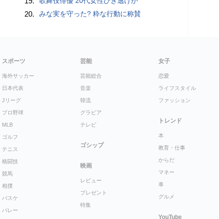
19.
歌舞伎俳優 20代女性ひき逃げか
20.
みな実を守った? 粋な行動に称賛
スポーツ
芸能
女子
海外サッカー
芸能総合
恋愛
日本代表
音楽
ライフスタイル
Jリーグ
韓流
ファッション
プロ野球
グラビア
トレンド
MLB
テレビ
本
ゴルフ
ゴシップ
教育・仕事
テニス
からだ
格闘技
映画
マネー
競馬
レビュー
車
相撲
プレゼント
グルメ
バスケ
特集
バレー
YouTube