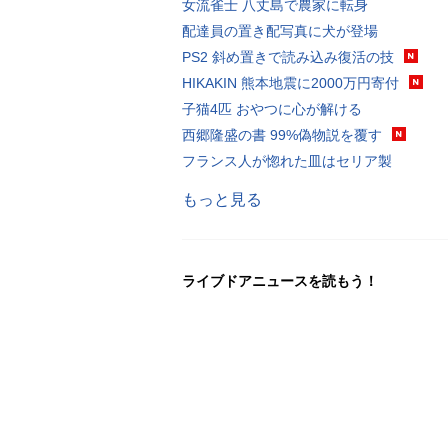
女流雀士 八丈島で農家に転身
配達員の置き配写真に犬が登場
PS2 斜め置きで読み込み復活の技
HIKAKIN 熊本地震に2000万円寄付
子猫4匹 おやつに心が解ける
西郷隆盛の書 99%偽物説を覆す
フランス人が惚れた皿はセリア製
もっと見る
ライブドアニュースを読もう！