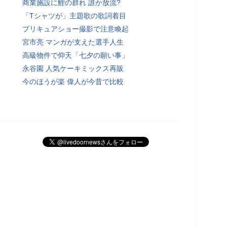
商業施設に鯉の群れ 誰か放流?
「Tシャツが」主題歌の歌詞着目
プリキュアショー撮影で注意喚起
宮市亮 マンガが支えた選手人生
高級物件で仰天「七夕の願い事」
永谷園 人気ケーキミックス再販
今のほうが楽 偉人が今昔で比較