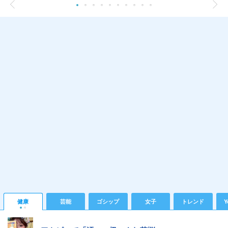
健康
芸能
ゴシップ
女子
トレンド
Y