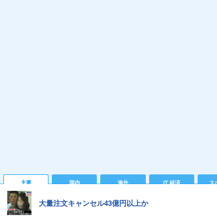
主要
国内
海外
IT 経済
ス
大量注文キャンセル43億円以上か