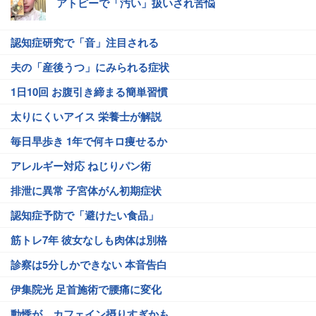
アトピーで「汚い」扱いされ苦悩
認知症研究で「音」注目される
夫の「産後うつ」にみられる症状
1日10回 お腹引き締まる簡単習慣
太りにくいアイス 栄養士が解説
毎日早歩き 1年で何キロ痩せるか
アレルギー対応 ねじりパン術
排泄に異常 子宮体がん初期症状
認知症予防で「避けたい食品」
筋トレ7年 彼女なしも肉体は別格
診察は5分しかできない 本音告白
伊集院光 足首施術で腰痛に変化
動悸が…カフェイン摂りすぎかも