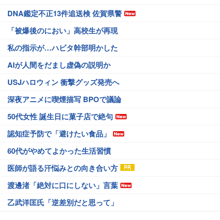
DNA鑑定不正13件追送検 佐賀県警
「被爆後のにおい」高校生が再現
私の指示が…ハビタ幹部明かした
AIが人間をだまし虚偽の説明か
USJハロウィン 衝撃グッズ発売へ
深夜アニメに喫煙描写 BPOで議論
50代女性 誕生日に菓子店で絶句
認知症予防で「避けたい食品」
60代がやめてよかった生活習慣
医師が語る汗悩みとの向き合い方
渡邊渚「絶対に口にしない」言葉
乙武洋匡氏「逆差別だと思って」