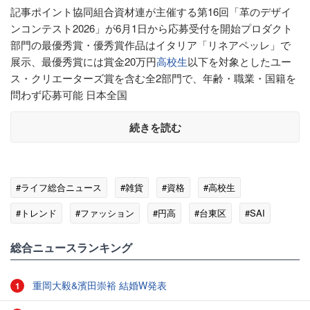
記事ポイント協同組合資材連が主催する第16回「革のデザイ
ンコンテスト2026」が6月1日から応募受付を開始プロダクト
部門の最優秀賞・優秀賞作品はイタリア「リネアペッレ」で
展示、最優秀賞には賞金20万円
高校生
以下を対象としたユー
ス・クリエーターズ賞を含む全2部門で、年齢・職業・国籍を
問わず応募可能 日本全国
続きを読む
#ライフ総合ニュース
#雑貨
#資格
#高校生
#トレンド
#ファッション
#円高
#台東区
#SAI
総合ニュースランキング
重岡大毅&濱田崇裕 結婚W発表
1