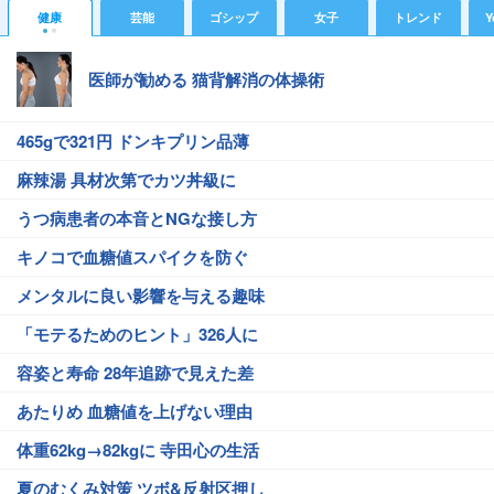
健康
芸能
ゴシップ
女子
トレンド
Y
医師が勧める 猫背解消の体操術
465gで321円 ドンキプリン品薄
麻辣湯 具材次第でカツ丼級に
うつ病患者の本音とNGな接し方
キノコで血糖値スパイクを防ぐ
メンタルに良い影響を与える趣味
「モテるためのヒント」326人に
容姿と寿命 28年追跡で見えた差
あたりめ 血糖値を上げない理由
体重62kg→82kgに 寺田心の生活
夏のむくみ対策 ツボ&反射区押し