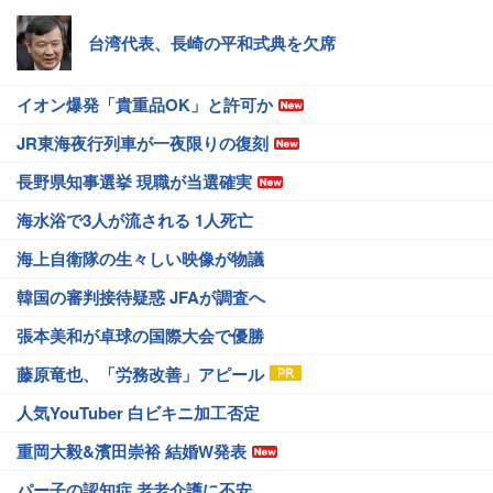
台湾代表、長崎の平和式典を欠席
イオン爆発「貴重品OK」と許可か
JR東海夜行列車が一夜限りの復刻
長野県知事選挙 現職が当選確実
海水浴で3人が流される 1人死亡
海上自衛隊の生々しい映像が物議
韓国の審判接待疑惑 JFAが調査へ
張本美和が卓球の国際大会で優勝
藤原竜也、「労務改善」アピール
人気YouTuber 白ビキニ加工否定
重岡大毅&濱田崇裕 結婚W発表
パー子の認知症 老老介護に不安