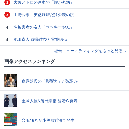
大阪メトロの列車で「煙が充満」
2
山崎怜奈、突然妊娠だけ公表の訳
3
性被害者の友人「ラッキーやん」
4
池田直人 佐藤佳奈と電撃結婚
5
総合ニュースランキングをもっと見る
画像アクセスランキング
森喜朗氏の「影響力」が減退か
重岡大毅&濱田崇裕 結婚W発表
台風16号が小笠原近海で発生