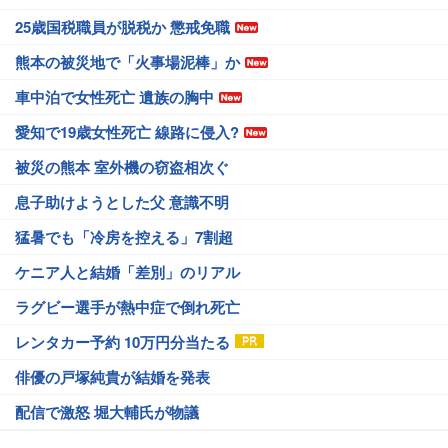
25歳国税職員が脱税か 懲戒免職
熊本の被災地で「火事場泥棒」か
車中泊で女性死亡 遺族の胸中
愛知で19歳女性死亡 線路に侵入?
被災の熊本 室外機の窃盗相次ぐ
息子助けようとした父 意識不明
猛暑でも「冷房を控える」7割超
ケニア人と結婚「差別」のリアル
ラグビー選手が熱中症で倒れ死亡
レンタカー予約 10万円分当たる
俳優の戸塚純貴が結婚を発表
配信で激怒 堀大輔氏が物議