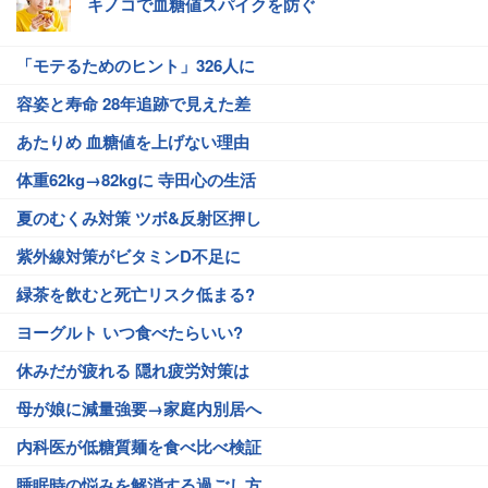
キノコで血糖値スパイクを防ぐ
「モテるためのヒント」326人に
容姿と寿命 28年追跡で見えた差
あたりめ 血糖値を上げない理由
体重62kg→82kgに 寺田心の生活
夏のむくみ対策 ツボ&反射区押し
紫外線対策がビタミンD不足に
緑茶を飲むと死亡リスク低まる?
ヨーグルト いつ食べたらいい?
休みだが疲れる 隠れ疲労対策は
母が娘に減量強要→家庭内別居へ
内科医が低糖質麺を食べ比べ検証
睡眠時の悩みを解消する過ごし方