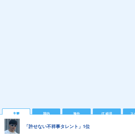
主要
国内
海外
IT 経済
ス
「許せない不祥事タレント」1位