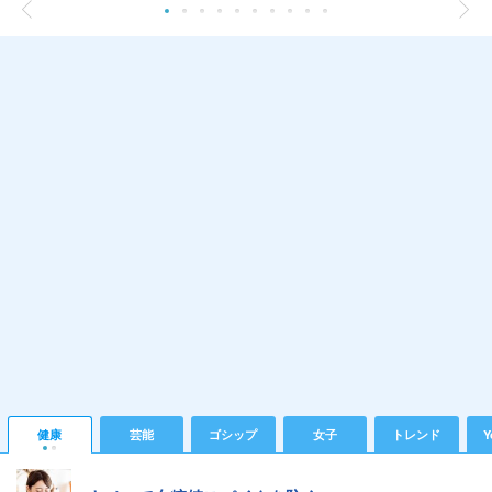
健康
芸能
ゴシップ
女子
トレンド
Y