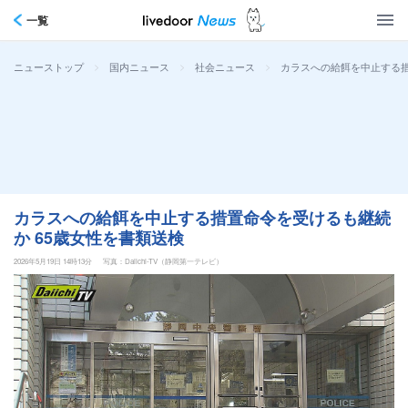
一覧
>
>
>
カラスへの給餌を中止する措
ニューストップ
国内ニュース
社会ニュース
カラスへの給餌を中止する措置命令を受けるも継続
か 65歳女性を書類送検
2026年5月19日 14時13分
写真：Daiichi-TV（静岡第一テレビ）