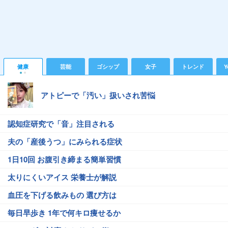
健康
芸能
ゴシップ
女子
トレンド
Y
アトピーで「汚い」扱いされ苦悩
認知症研究で「音」注目される
夫の「産後うつ」にみられる症状
1日10回 お腹引き締まる簡単習慣
太りにくいアイス 栄養士が解説
血圧を下げる飲みもの 選び方は
毎日早歩き 1年で何キロ痩せるか