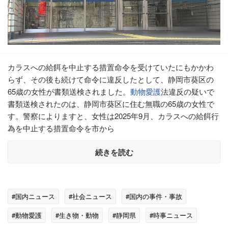
カラスへの給餌を中止する措置命令を受けていたにもかかわ
らず、その後も続けて命令に違反したとして、静岡市葵区の
65歳の女性が書類送検されました。
動物愛護
法違反の疑いで
書類送検されたのは、静岡市葵区に住む無職の65歳の女性で
す。警察によりますと、女性は2025年9月、カラスへの給餌行
為を中止する措置命令を市から
続きを読む
#国内ニュース
#社会ニュース
#国内の事件・事故
#動物愛護
#生き物・動物
#静岡県
#時事ニュース