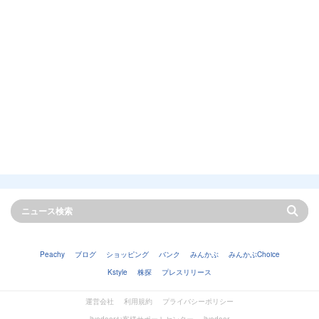
Peachy
ブログ
ショッピング
バンク
みんかぶ
みんかぶChoice
Kstyle
株探
プレスリリース
運営会社
利用規約
プライバシーポリシー