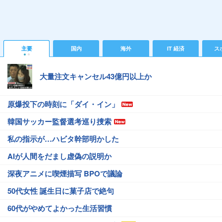
主要
国内
海外
IT 経済
ス
大量注文キャンセル43億円以上か
原爆投下の時刻に「ダイ・イン」
韓国サッカー監督選考巡り捜索
私の指示が…ハビタ幹部明かした
AIが人間をだまし虚偽の説明か
深夜アニメに喫煙描写 BPOで議論
50代女性 誕生日に菓子店で絶句
60代がやめてよかった生活習慣