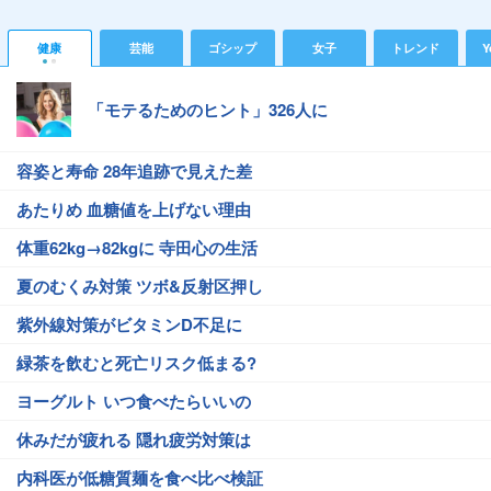
健康
芸能
ゴシップ
女子
トレンド
Y
「モテるためのヒント」326人に
容姿と寿命 28年追跡で見えた差
あたりめ 血糖値を上げない理由
体重62kg→82kgに 寺田心の生活
夏のむくみ対策 ツボ&反射区押し
紫外線対策がビタミンD不足に
緑茶を飲むと死亡リスク低まる?
ヨーグルト いつ食べたらいいの
休みだが疲れる 隠れ疲労対策は
内科医が低糖質麺を食べ比べ検証