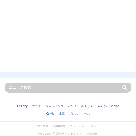
Peachy
ブログ
ショッピング
バンク
みんかぶ
みんかぶChoice
Kstyle
株探
プレスリリース
運営会社
利用規約
プライバシーポリシー
livedoorお客様サポートセンター
livedoor