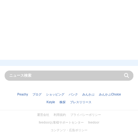
Peachy
ブログ
ショッピング
バンク
みんかぶ
みんかぶChoice
Kstyle
株探
プレスリリース
運営会社
利用規約
プライバシーポリシー
livedoorお客様サポートセンター
livedoor
コンテンツ・広告ポリシー