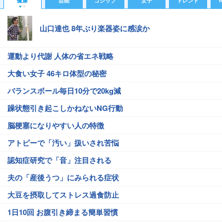
健康
芸能
ゴシップ
女子
トレンド
Y
山口達也 8年ぶり楽器姿に感涙か
運動より代謝 人体の省エネ戦略
大食い女子 46キロ体型の秘密
バランスボール毎日10分で20kg減
躁状態引き起こしかねないNG行動
脳梗塞になりやすい人の特徴
アトピーで「汚い」扱いされ苦悩
認知症研究で「音」注目される
夫の「産後うつ」にみられる症状
大豆を摂取してストレス過食防止
1日10回 お腹引き締まる簡単習慣