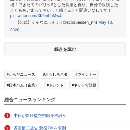
場！できたてのパリッ!!とした食感と香り、自分で収穫した
こともあいまっておいしく感じること間違いなしです！
pic.twitter.com/Xb9mhbMw4i
— 【公式】シャウエッセン (@schauessen_nh)
May 13,
2026
続きを読む
#からだニュース
#おもしろネタ
#ウインナー
#日本ハム（企業）
#トレンド
#ネットで話題
総合ニュースランキング
中日が新庄監督招聘を検討か
1
斉藤慎二被告 懲役7年を求刑
2