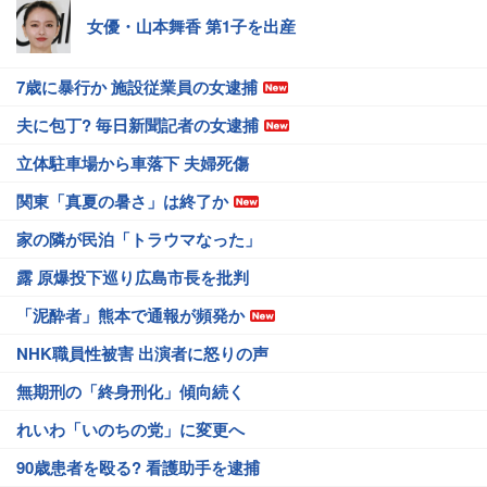
女優・山本舞香 第1子を出産
7歳に暴行か 施設従業員の女逮捕
夫に包丁? 毎日新聞記者の女逮捕
立体駐車場から車落下 夫婦死傷
関東「真夏の暑さ」は終了か
家の隣が民泊「トラウマなった」
露 原爆投下巡り広島市長を批判
「泥酔者」熊本で通報が頻発か
NHK職員性被害 出演者に怒りの声
無期刑の「終身刑化」傾向続く
れいわ「いのちの党」に変更へ
90歳患者を殴る? 看護助手を逮捕