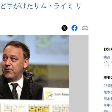
ど手がけたサム・ライミ リ
お知
映画
い。
ト！
主要
25
熊本
日本
車中
愛知