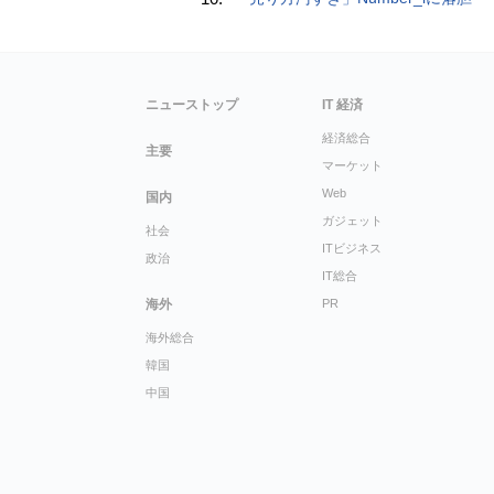
ニューストップ
IT 経済
経済総合
主要
マーケット
Web
国内
ガジェット
社会
ITビジネス
政治
IT総合
海外
PR
海外総合
韓国
中国