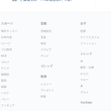
スポーツ
芸能
女子
海外サッカー
芸能総合
恋愛
日本代表
音楽
ライフスタイル
Jリーグ
韓流
ファッション
プロ野球
グラビア
トレンド
MLB
テレビ
本
ゴルフ
ゴシップ
教育・仕事
テニス
からだ
格闘技
映画
マネー
競馬
レビュー
車
相撲
プレゼント
グルメ
バスケ
特集
バレー
YouTube
フィギュア