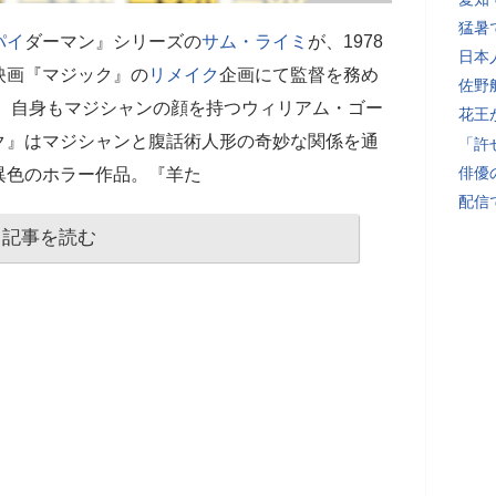
猛暑
パイ
ダーマン』シリーズの
サム・ライミ
が、1978
日本
映画『マジック』の
リメイク
企画にて監督を務め
佐野
。 自身もマジシャンの顔を持つウィリアム・ゴー
花王
ク』はマジシャンと腹話術人形の奇妙な関係を通
「許
俳優
異色のホラー作品。『羊た
配信
記事を読む