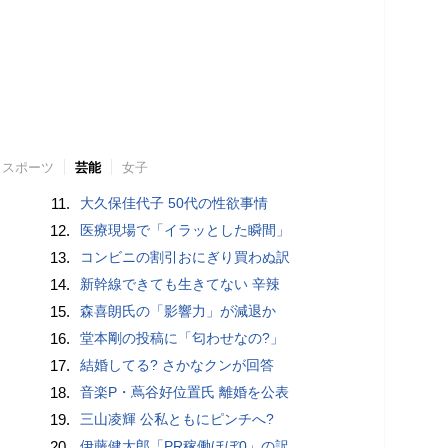
スポーツ
芸能
女子
11.
大久保佳代子 50代の性欲事情
12.
医療現場で「イラッとした瞬間」
13.
コンビニの割引おにぎり買わぬ訳
14.
新幹線できても生きてない 辛辣
15.
森喜朗氏の「影響力」が減退か
16.
堂本剛の投稿に「匂わせなの?」
17.
結婚してる? さかなクンが回答
18.
音楽P・蔦谷好位置氏 離婚を公表
19.
三山凌輝 公私ともにピンチへ?
20.
伊藤健太郎「PR稼働ほぼ0」の訳