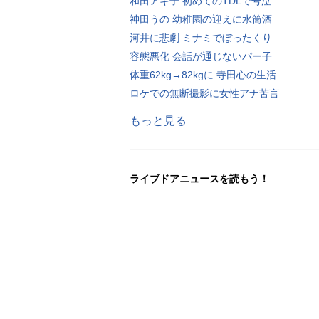
和田アキ子 初めてのTDLで号泣
神田うの 幼稚園の迎えに水筒酒
河井に悲劇 ミナミでぼったくり
容態悪化 会話が通じないパー子
体重62kg→82kgに 寺田心の生活
ロケでの無断撮影に女性アナ苦言
もっと見る
ライブドアニュースを読もう！