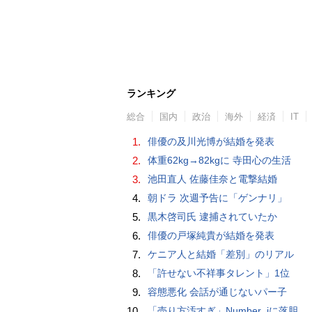
ランキング
総合
国内
政治
海外
経済
IT
1.
俳優の及川光博が結婚を発表
2.
体重62kg→82kgに 寺田心の生活
3.
池田直人 佐藤佳奈と電撃結婚
4.
朝ドラ 次週予告に「ゲンナリ」
5.
黒木啓司氏 逮捕されていたか
6.
俳優の戸塚純貴が結婚を発表
7.
ケニア人と結婚「差別」のリアル
8.
「許せない不祥事タレント」1位
9.
容態悪化 会話が通じないパー子
10.
「売り方汚すぎ」Number_iに落胆