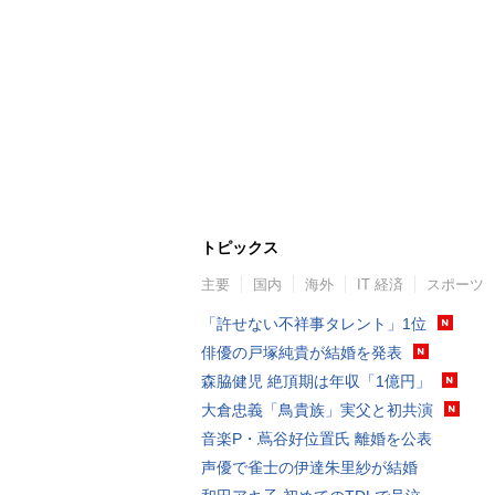
トピックス
主要
国内
海外
IT 経済
スポーツ
「許せない不祥事タレント」1位
俳優の戸塚純貴が結婚を発表
森脇健児 絶頂期は年収「1億円」
大倉忠義「鳥貴族」実父と初共演
音楽P・蔦谷好位置氏 離婚を公表
声優で雀士の伊達朱里紗が結婚