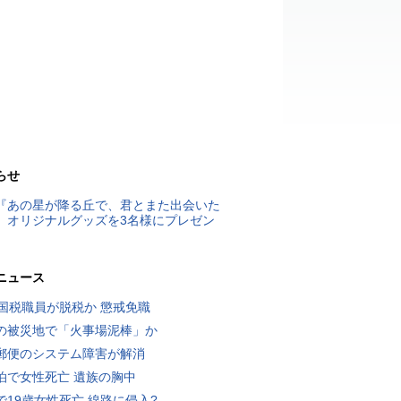
らせ
『あの星が降る丘で、君とまた出会いた
』オリジナルグッズを3名様にプレゼン
ニュース
歳国税職員が脱税か 懲戒免職
の被災地で「火事場泥棒」か
郵便のシステム障害が解消
泊で女性死亡 遺族の胸中
で19歳女性死亡 線路に侵入?