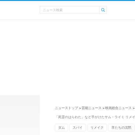
ニューストップ
芸能ニュース
映画総合ニュース
>
>
>
「死霊のはらわた」など手がけたサム・ライミ リメ
ダム
スパイ
リメイク
羊たちの沈黙
イオン