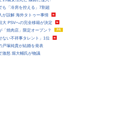
でも「冷房を控える」7割超
人が誤解 海外タトゥー事情
航大 PSVへの完全移籍が決定
が「焼肉店」限定オープン？
せない不祥事タレント」1位
の戸塚純貴が結婚を発表
で激怒 堀大輔氏が物議