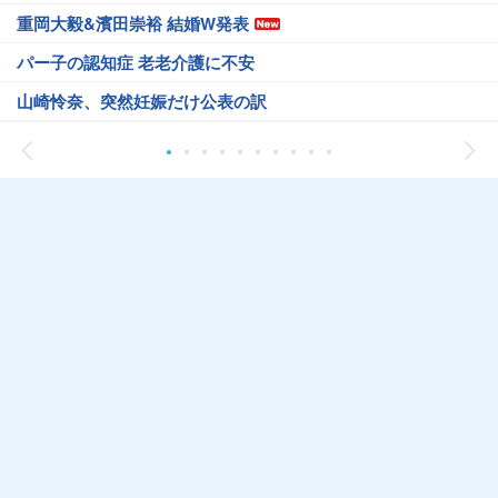
重岡大毅&濱田崇裕 結婚W発表
パー子の認知症 老老介護に不安
山崎怜奈、突然妊娠だけ公表の訳