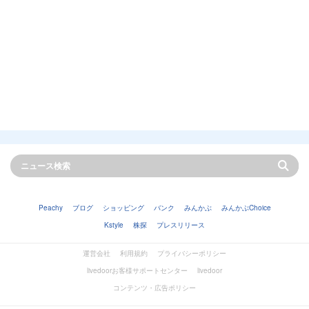
Peachy
ブログ
ショッピング
バンク
みんかぶ
みんかぶChoice
Kstyle
株探
プレスリリース
運営会社
利用規約
プライバシーポリシー
livedoorお客様サポートセンター
livedoor
コンテンツ・広告ポリシー