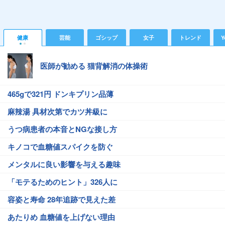
健康
芸能
ゴシップ
女子
トレンド
Y
医師が勧める 猫背解消の体操術
465gで321円 ドンキプリン品薄
麻辣湯 具材次第でカツ丼級に
うつ病患者の本音とNGな接し方
キノコで血糖値スパイクを防ぐ
メンタルに良い影響を与える趣味
「モテるためのヒント」326人に
容姿と寿命 28年追跡で見えた差
あたりめ 血糖値を上げない理由