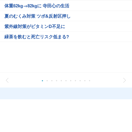
体重62kg→82kgに 寺田心の生活
夏のむくみ対策 ツボ&反射区押し
紫外線対策がビタミンD不足に
緑茶を飲むと死亡リスク低まる?