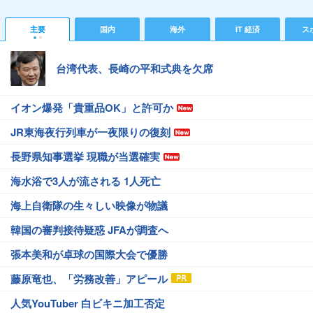
主要
国内
海外
IT 経済
ス
台湾代表、長崎の平和式典を欠席
イオン爆発「貴重品OK」と許可か
JR東海夜行列車が一夜限りの復刻
長野県知事選挙 現職が当選確実
海水浴で3人が流される 1人死亡
海上自衛隊の生々しい映像が物議
韓国の審判接待疑惑 JFAが調査へ
張本美和が卓球の国際大会で優勝
藤原竜也、「労務改善」アピール
人気YouTuber 白ビキニ加工否定