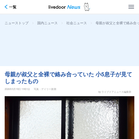
一覧
>
>
>
母親が叔父と全裸で絡み合っ
ニューストップ
国内ニュース
社会ニュース
母親が叔父と全裸で絡み合っていた 小5息子が見て
しまったもの
2026年5月19日 11時1分
写真：デイリー新潮
by ライブドアニュース編集部