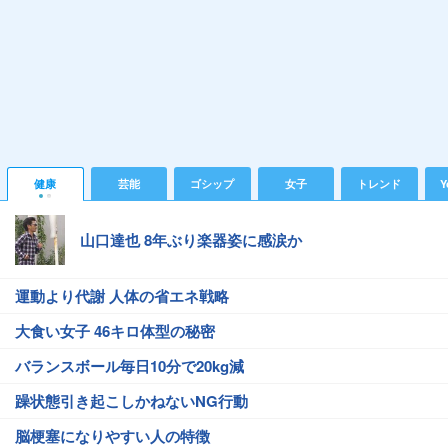
健康
芸能
ゴシップ
女子
トレンド
Y
山口達也 8年ぶり楽器姿に感涙か
運動より代謝 人体の省エネ戦略
大食い女子 46キロ体型の秘密
バランスボール毎日10分で20kg減
躁状態引き起こしかねないNG行動
脳梗塞になりやすい人の特徴