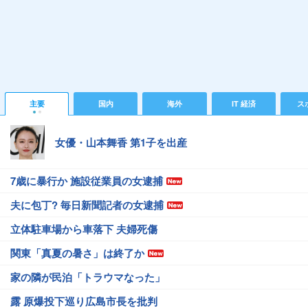
主要
国内
海外
IT 経済
ス
女優・山本舞香 第1子を出産
7歳に暴行か 施設従業員の女逮捕
夫に包丁? 毎日新聞記者の女逮捕
立体駐車場から車落下 夫婦死傷
関東「真夏の暑さ」は終了か
家の隣が民泊「トラウマなった」
露 原爆投下巡り広島市長を批判