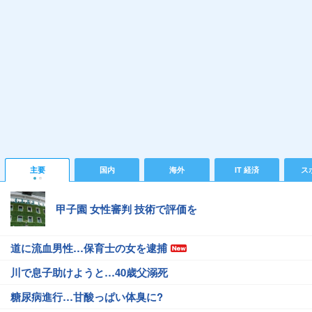
主要
国内
海外
IT 経済
ス
甲子園 女性審判 技術で評価を
道に流血男性…保育士の女を逮捕
川で息子助けようと…40歳父溺死
糖尿病進行…甘酸っぱい体臭に?