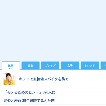
健康
芸能
ゴシップ
女子
トレンド
Y
キノコで血糖値スパイクを防ぐ
「モテるためのヒント」326人に
容姿と寿命 28年追跡で見えた差