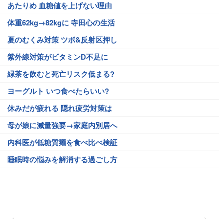
あたりめ 血糖値を上げない理由
体重62kg→82kgに 寺田心の生活
夏のむくみ対策 ツボ&反射区押し
紫外線対策がビタミンD不足に
緑茶を飲むと死亡リスク低まる?
ヨーグルト いつ食べたらいい?
休みだが疲れる 隠れ疲労対策は
母が娘に減量強要→家庭内別居へ
内科医が低糖質麺を食べ比べ検証
睡眠時の悩みを解消する過ごし方