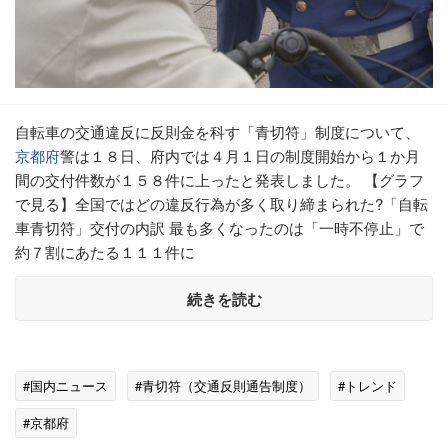
自転車の交通違反に反則金を科す「青切符」制度について、
京都府
警は１８日、府内では４月１日の制度開始から１か月
間の交付件数が１５８件に上ったと発表しました。 【グラフ
で見る】全国ではどの違反行為が多く取り締まられた?「自転
車青切符」交付の内訳 最も多くなったのは「一時不停止」で
約７割にあたる１１１件に
続きを読む
#国内ニュース
#青切符（交通反則通告制度）
#トレンド
#京都府