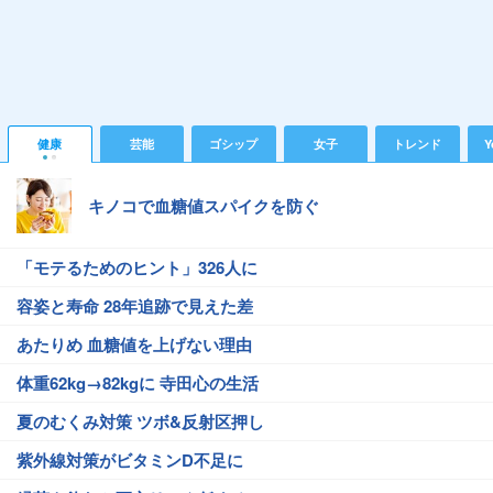
健康
芸能
ゴシップ
女子
トレンド
Y
キノコで血糖値スパイクを防ぐ
「モテるためのヒント」326人に
容姿と寿命 28年追跡で見えた差
あたりめ 血糖値を上げない理由
体重62kg→82kgに 寺田心の生活
夏のむくみ対策 ツボ&反射区押し
紫外線対策がビタミンD不足に