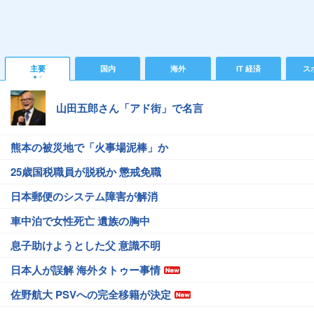
主要
国内
海外
IT 経済
ス
山田五郎さん「アド街」で名言
熊本の被災地で「火事場泥棒」か
25歳国税職員が脱税か 懲戒免職
日本郵便のシステム障害が解消
車中泊で女性死亡 遺族の胸中
息子助けようとした父 意識不明
日本人が誤解 海外タトゥー事情
佐野航大 PSVへの完全移籍が決定