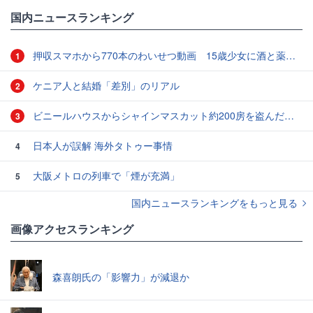
国内ニュースランキング
押収スマホから770本のわいせつ動画 15歳少女に酒と薬飲ませ性的暴行か 54歳男を再逮捕 「薬もありますよ」とSNSで誘い出し
1
ケニア人と結婚「差別」のリアル
2
ビニールハウスからシャインマスカット約200房を盗んだ疑い ネットで販売か 無職の男（42）逮捕 岡山県警
3
日本人が誤解 海外タトゥー事情
4
大阪メトロの列車で「煙が充満」
5
国内ニュースランキングをもっと見る
画像アクセスランキング
森喜朗氏の「影響力」が減退か