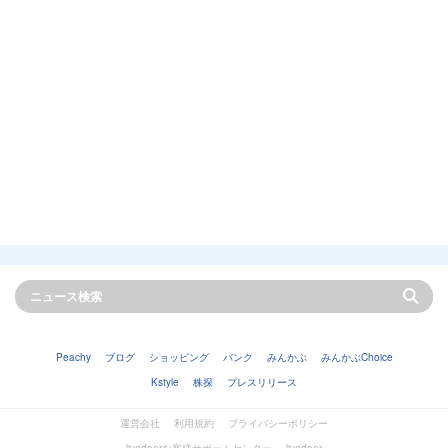
Peachy
ブログ
ショッピング
バンク
みんかぶ
みんかぶChoice
Kstyle
株探
プレスリリース
運営会社
利用規約
プライバシーポリシー