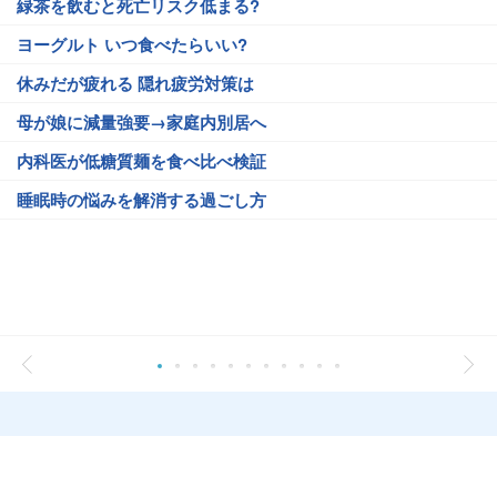
緑茶を飲むと死亡リスク低まる?
ヨーグルト いつ食べたらいい?
休みだが疲れる 隠れ疲労対策は
母が娘に減量強要→家庭内別居へ
内科医が低糖質麺を食べ比べ検証
睡眠時の悩みを解消する過ごし方