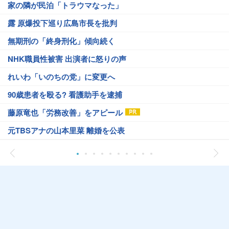
家の隣が民泊「トラウマなった」
露 原爆投下巡り広島市長を批判
無期刑の「終身刑化」傾向続く
NHK職員性被害 出演者に怒りの声
れいわ「いのちの党」に変更へ
90歳患者を殴る? 看護助手を逮捕
藤原竜也「労務改善」をアピール
元TBSアナの山本里菜 離婚を公表