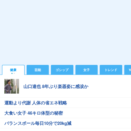
健康
芸能
ゴシップ
女子
トレンド
Y
山口達也 8年ぶり楽器姿に感涙か
運動より代謝 人体の省エネ戦略
大食い女子 46キロ体型の秘密
バランスボール毎日10分で20kg減