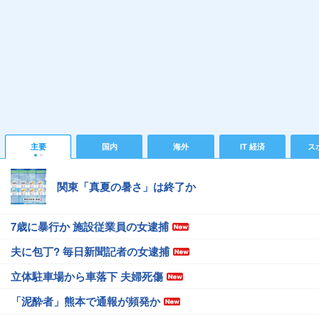
主要
国内
海外
IT 経済
ス
関東「真夏の暑さ」は終了か
7歳に暴行か 施設従業員の女逮捕
夫に包丁? 毎日新聞記者の女逮捕
立体駐車場から車落下 夫婦死傷
「泥酔者」熊本で通報が頻発か