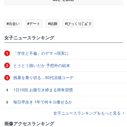
#出会い
#デート
#結婚
#びっくり(ﾟдﾟ)!
女子ニュースランキング
「学生と不倫」のデマ→現実に
1
とうとう脱いだか 予想外の結末
2
残暑を乗り切る…50代涼感コーデ
3
1日10回 お腹引き締まる簡単習慣
4
毎日早歩き 1年で何キロ痩せるか
5
女子ニュースランキングをもっと見る
画像アクセスランキング