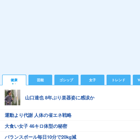
健康
芸能
ゴシップ
女子
トレンド
Y
山口達也 8年ぶり楽器姿に感涙か
運動より代謝 人体の省エネ戦略
大食い女子 46キロ体型の秘密
バランスボール毎日10分で20kg減