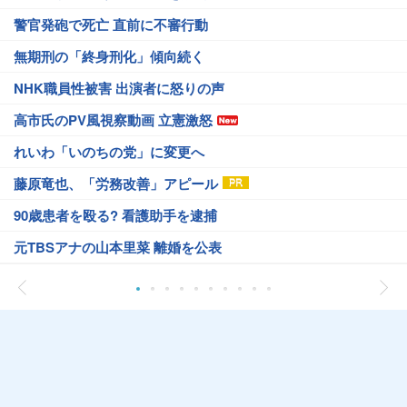
警官発砲で死亡 直前に不審行動
無期刑の「終身刑化」傾向続く
NHK職員性被害 出演者に怒りの声
高市氏のPV風視察動画 立憲激怒
れいわ「いのちの党」に変更へ
藤原竜也、「労務改善」アピール
90歳患者を殴る? 看護助手を逮捕
元TBSアナの山本里菜 離婚を公表