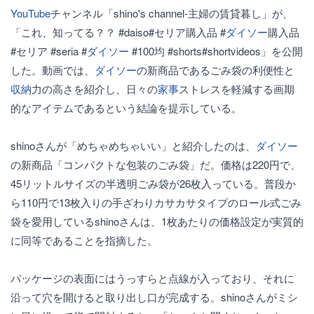
YouTube
チャンネル「shino's channel-主婦の賃貸暮し」が、
「これ、知ってる？？ #daiso#セリア購入品 #
ダイソー
購入品
#セリア #seria #
ダイソー
#100均 #shorts#shortvideos」を公開
した。動画では、
ダイソー
の新商品であるごみ袋の利便性と
収納
力の高さを紹介し、日々の
家事
ストレスを軽減する画期
的なアイテムであるという結論を提示している。
shinoさんが「めちゃめちゃいい」と紹介したのは、
ダイソー
の新商品「コンパクトな包装のごみ袋」だ。価格は220円で、
45リットルサイズの半透明ごみ袋が26枚入っている。普段か
ら110円で13枚入りの手ざわりカサカサタイプのロール式ごみ
袋を愛用しているshinoさんは、1枚あたりの価格設定が実質的
に同等であることを指摘した。
パッケージの表面にはうっすらと点線が入っており、それに
沿って穴を開けると取り出し口が完成する。shinoさんがミシ