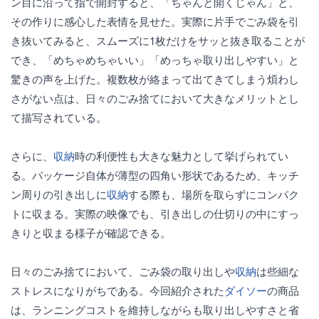
ン目に沿って指で開封すると、「ちゃんと開くじゃん」と、
その作りに感心した表情を見せた。実際に片手でごみ袋を引
き抜いてみると、スムーズに1枚だけをサッと抜き取ることが
でき、「めちゃめちゃいい」「めっちゃ取り出しやすい」と
驚きの声を上げた。複数枚が絡まって出てきてしまう煩わし
さがない点は、日々のごみ捨てにおいて大きなメリットとし
て描写されている。
さらに、
収納
時の利便性も大きな魅力として挙げられてい
る。パッケージ自体が薄型の四角い形状であるため、キッチ
ン周りの引き出しに
収納
する際も、場所を取らずにコンパク
トに収まる。実際の映像でも、引き出しの仕切りの中にすっ
きりと収まる様子が確認できる。
日々のごみ捨てにおいて、ごみ袋の取り出しや
収納
は些細な
ストレスになりがちである。今回紹介された
ダイソー
の商品
は、ランニングコストを維持しながらも取り出しやすさと省