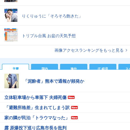
りくりゅうに「そろそろ飽きた」
トリプル台風 お盆の天気予想
画像アクセスランキングをもっと見る
主要
国内
海外
IT 経済
ス
「泥酔者」熊本で通報が頻発か
立体駐車場から車落下 夫婦死傷
「避難所格差」生まれてしまう訳
家の隣が民泊「トラウマなった」
露 原爆投下巡り広島市長を批判