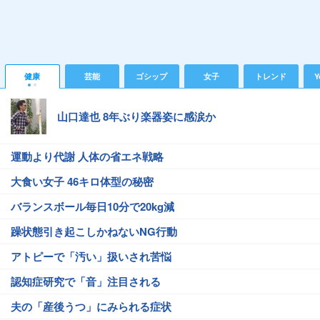
健康
芸能
ゴシップ
女子
トレンド
Y
山口達也 8年ぶり楽器姿に感涙か
運動より代謝 人体の省エネ戦略
大食い女子 46キロ体型の秘密
バランスボール毎日10分で20kg減
躁状態引き起こしかねないNG行動
アトピーで「汚い」扱いされ苦悩
認知症研究で「音」注目される
夫の「産後うつ」にみられる症状