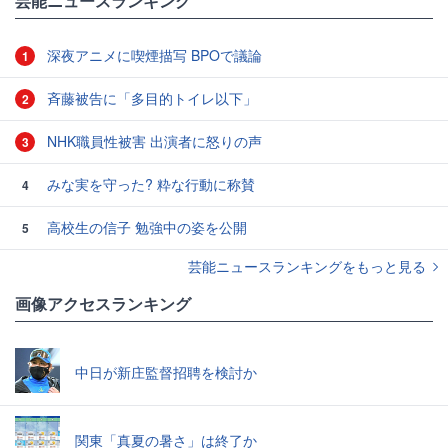
芸能ニュースランキング
深夜アニメに喫煙描写 BPOで議論
1
斉藤被告に「多目的トイレ以下」
2
NHK職員性被害 出演者に怒りの声
3
みな実を守った? 粋な行動に称賛
4
高校生の信子 勉強中の姿を公開
5
芸能ニュースランキングをもっと見る
画像アクセスランキング
中日が新庄監督招聘を検討か
関東「真夏の暑さ」は終了か