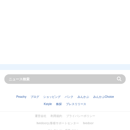
Peachy
ブログ
ショッピング
バンク
みんかぶ
みんかぶChoice
Kstyle
株探
プレスリリース
運営会社
利用規約
プライバシーポリシー
livedoorお客様サポートセンター
livedoor