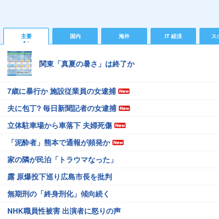
主要
国内
海外
IT 経済
ス
関東「真夏の暑さ」は終了か
7歳に暴行か 施設従業員の女逮捕
夫に包丁? 毎日新聞記者の女逮捕
立体駐車場から車落下 夫婦死傷
「泥酔者」熊本で通報が頻発か
家の隣が民泊「トラウマなった」
露 原爆投下巡り広島市長を批判
無期刑の「終身刑化」傾向続く
NHK職員性被害 出演者に怒りの声