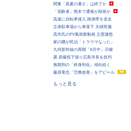
関東「真夏の暑さ」は終了か
「泥酔者」熊本で通報が頻発か
高速に自転車侵入 路側帯を逆走
立体駐車場から車落下 夫婦死傷
高市氏のPV風視察動画 立憲激怒
家の隣が民泊「トラウマなった」
九州新幹線の再開「8月中」示唆
露 原爆投下巡り広島市長を批判
無期刑の「終身刑化」傾向続く
藤原竜也「労務改善」をアピール
もっと見る