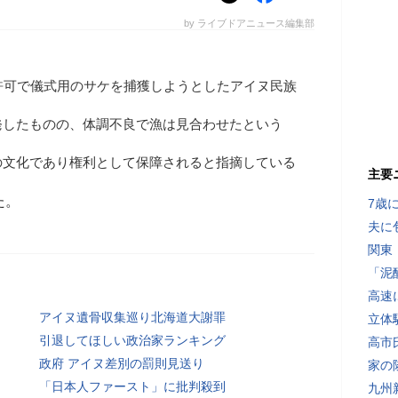
by ライブドアニュース編集部
許可で儀式用のサケを捕獲しようとしたアイヌ民族
発したものの、体調不良で漁は見合わせたという
の文化であり権利として保障されると指摘している
主要
た。
7歳
夫に
関東
「泥
高速
アイヌ遺骨収集巡り北海道大謝罪
立体
引退してほしい政治家ランキング
高市
政府 アイヌ差別の罰則見送り
家の
「日本人ファースト」に批判殺到
九州