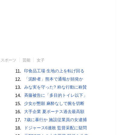
スポーツ
芸能
女子
11.
印食品工場 生地の上を転げ回る
12.
「泥酔者」熊本で通報が頻発か
13.
みな実を守った? 粋な行動に称賛
14.
斉藤被告に「多目的トイレ以下」
15.
少女が懇願 麻酔なしで腕を切断
16.
大手企業 夏ボーナス過去最高額
17.
7歳に暴行か 施設従業員の女逮捕
18.
ドジャース6連敗 監督采配に疑問