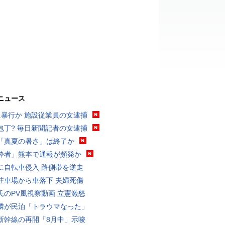
ニュース
に暴行か 施設従業員の女逮捕
包丁? 毎日新聞記者の女逮捕
「真夏の暑さ」は終了か
酔者」熊本で通報が頻発か
に自転車侵入 路側帯を逆走
駐車場から車落下 夫婦死傷
氏のPV風視察動画 立憲激怒
隣が民泊「トラウマなった」
新幹線の再開「8月中」示唆