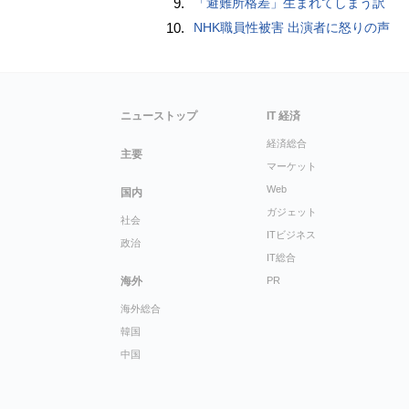
9.
「避難所格差」生まれてしまう訳
10.
NHK職員性被害 出演者に怒りの声
ニューストップ
IT 経済
経済総合
主要
マーケット
Web
国内
ガジェット
社会
ITビジネス
政治
IT総合
海外
PR
海外総合
韓国
中国