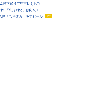
原爆投下巡り広島市長を批判
刑の「終身刑化」傾向続く
竜也「労務改善」をアピール