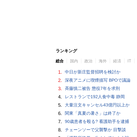
ランキング
総合
国内
政治
海外
経済
IT
1.
中日が新庄監督招聘を検討か
2.
深夜アニメに喫煙描写 BPOで議論
3.
斉藤慎二被告 懲役7年を求刑
4.
レストランで192人食中毒 静岡
5.
大量注文キャンセル43億円以上か
6.
関東「真夏の暑さ」は終了か
7.
90歳患者を殴る? 看護助手を逮捕
8.
チェーンソーで父襲撃か 目撃談