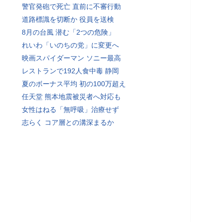
警官発砲で死亡 直前に不審行動
道路標識を切断か 役員を送検
8月の台風 潜む「2つの危険」
れいわ「いのちの党」に変更へ
映画スパイダーマン ソニー最高
レストランで192人食中毒 静岡
夏のボーナス平均 初の100万超え
任天堂 熊本地震被災者へ対応も
女性はねる「無呼吸」治療せず
志らく コア層との溝深まるか