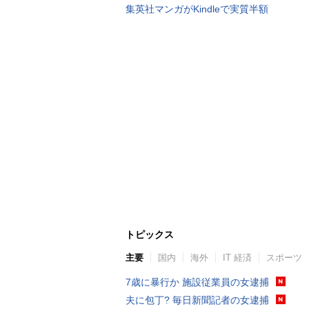
集英社マンガがKindleで実質半額
トピックス
主要
国内
海外
IT 経済
スポーツ
7歳に暴行か 施設従業員の女逮捕
夫に包丁? 毎日新聞記者の女逮捕