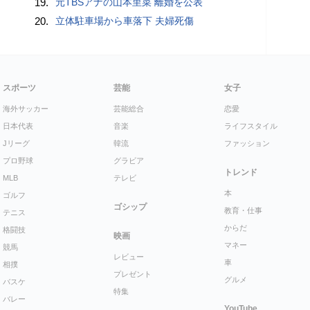
19.
元TBSアナの山本里菜 離婚を公表
20.
立体駐車場から車落下 夫婦死傷
スポーツ
芸能
女子
海外サッカー
芸能総合
恋愛
日本代表
音楽
ライフスタイル
Jリーグ
韓流
ファッション
プロ野球
グラビア
トレンド
MLB
テレビ
本
ゴルフ
ゴシップ
教育・仕事
テニス
からだ
格闘技
映画
マネー
競馬
レビュー
車
相撲
プレゼント
グルメ
バスケ
特集
バレー
YouTube