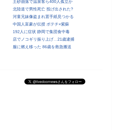
土砂崩落で温泉客ら400人孤立か
北陸道で男性死亡 投げ出された?
河童兄妹像盗まれ置手紙見つかる
中国人富豪が伝授 ポテチ×紫蘇
192人に症状 静岡で集団食中毒
店でノコギリ振り上げ…21歳逮捕
服に燃え移った 86歳を救急搬送