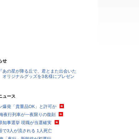
らせ
『あの星が降る丘で、君とまた出会いた
』オリジナルグッズを3名様にプレゼン
ニュース
ン爆発「貴重品OK」と許可か
東海夜行列車が一夜限りの復刻
県知事選挙 現職が当選確実
浴で3人が流される 1人死亡
東海「夜行」新幹線が初運行