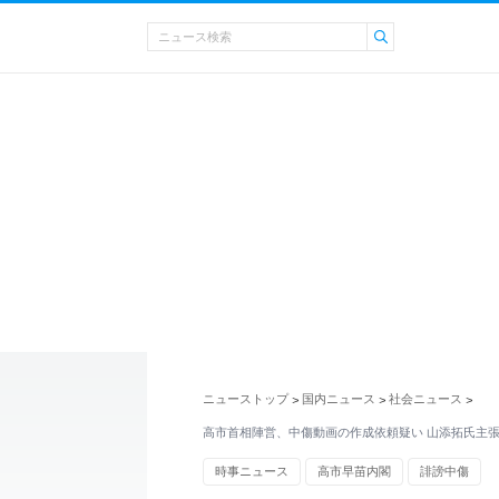
ニューストップ
国内ニュース
社会ニュース
>
>
>
高市首相陣営、中傷動画の作成依頼疑い 山添拓氏主
時事ニュース
高市早苗内閣
誹謗中傷