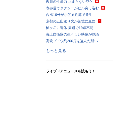
教員の性暴力 止まらないワケ
表参道でタクシーがビル突っ込む
台風16号が小笠原近海で発生
京都の五山送り火が苦境に直面
槍ヶ岳に遺体 周辺で19歳不明
海上自衛隊の生々しい映像が物議
高級ブドウ約200房を盗んだ疑い
もっと見る
ライブドアニュースを読もう！