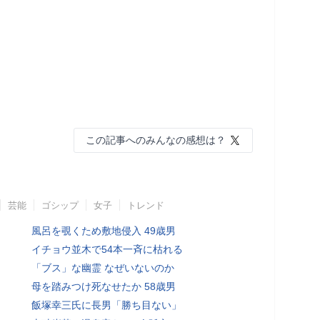
この記事へのみんなの感想は？
芸能
ゴシップ
女子
トレンド
風呂を覗くため敷地侵入 49歳男
イチョウ並木で54本一斉に枯れる
「ブス」な幽霊 なぜいないのか
母を踏みつけ死なせたか 58歳男
飯塚幸三氏に長男「勝ち目ない」