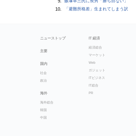
9.
飯塚幸三氏に長男「勝ち目ない」
10.
「避難所格差」生まれてしまう訳
ニューストップ
IT 経済
経済総合
主要
マーケット
Web
国内
ガジェット
社会
ITビジネス
政治
IT総合
海外
PR
海外総合
韓国
中国