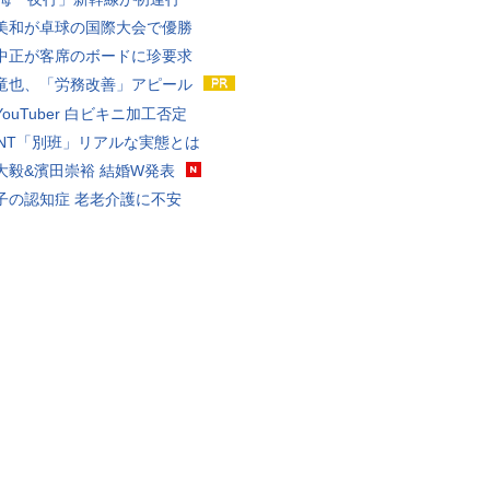
美和が卓球の国際大会で優勝
中正が客席のボードに珍要求
竜也、「労務改善」アピール
ouTuber 白ビキニ加工否定
VANT「別班」リアルな実態とは
大毅&濱田崇裕 結婚W発表
子の認知症 老老介護に不安