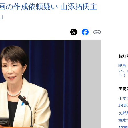
画の作成依頼疑い 山添拓氏主
」
お知
映画
い。
ト！
主要
イオ
JR
長野
海水
JR