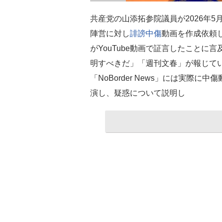
共産党の山添拓参院議員が2026年5
陣営に対し
誹謗中傷
動画を作成依頼
がYouTube動画で証言したこと
明すべきだ」「週刊文春」が報じている
「NoBorder News」には実際
演し、疑惑について説明し