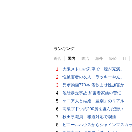
ランキング
総合
国内
政治
海外
経済
IT
1.
大阪メトロの列車で「煙が充満」
2.
性被害者の友人「ラッキーやん」
3.
児ポ動画770本 酒飲ませ性加害か
4.
池袋暴走事故 加害者家族の苦悩
5.
ケニア人と結婚「差別」のリアル
6.
高級ブドウ約200房を盗んだ疑い
7.
秋田県職員、報道対応で喫煙
8.
ビニールハウスからシャインマスカット約200房を盗んだ疑い ネットで販売か 無職の男（42）逮捕 