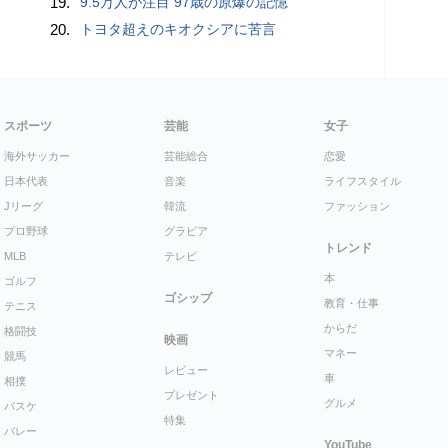
19.
9.5万人が注目 97歳の原爆の記憶
20.
トヨタ超えのキオクシアに苦言
スポーツ
芸能
女子
海外サッカー
芸能総合
恋愛
日本代表
音楽
ライフスタイル
Jリーグ
韓流
ファッション
プロ野球
グラビア
トレンド
MLB
テレビ
本
ゴルフ
ゴシップ
教育・仕事
テニス
からだ
格闘技
映画
マネー
競馬
レビュー
車
相撲
プレゼント
グルメ
バスケ
特集
バレー
YouTube