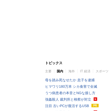
トピックス
主要
国内
海外
IT 経済
スポーツ
母を踏み死なせたか 息子を逮捕
ヒマワリ180万本 シカ食害で全滅
うつ病患者の本音とNGな接し方
強姦殺人 裁判所と検察が対立
注目 古いPCが復活するUSB