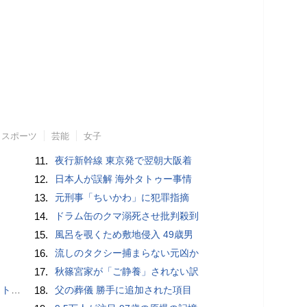
スポーツ
芸能
女子
11.
夜行新幹線 東京発で翌朝大阪着
12.
日本人が誤解 海外タトゥー事情
13.
元刑事「ちいかわ」に犯罪指摘
14.
ドラム缶のクマ溺死させ批判殺到
15.
風呂を覗くため敷地侵入 49歳男
16.
流しのタクシー捕まらない元凶か
17.
秋篠宮家が「ご静養」されない訳
岡山県警
18.
父の葬儀 勝手に追加された項目