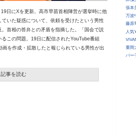
張本
月19日にXを更新。高市早苗首相陣営が選挙時に他
万波
していた疑惑について、依頼を受けたという男性
藤原
に言及。首相の答弁との矛盾を指摘した。「国会で説
人気Y
この問題。19日に配信されたYouTube番組
VI
重岡
に中傷動画を作成・拡散したと報じられている男性が出
パー
記事を読む