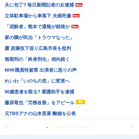
夫に包丁? 毎日新聞記者の女逮捕
立体駐車場から車落下 夫婦死傷
「泥酔者」熊本で通報が頻発か
家の隣が民泊「トラウマなった」
露 原爆投下巡り広島市長を批判
無期刑の「終身刑化」傾向続く
NHK職員性被害 出演者に怒りの声
れいわ「いのちの党」に変更へ
90歳患者を殴る? 看護助手を逮捕
藤原竜也「労務改善」をアピール
元TBSアナの山本里菜 離婚を公表