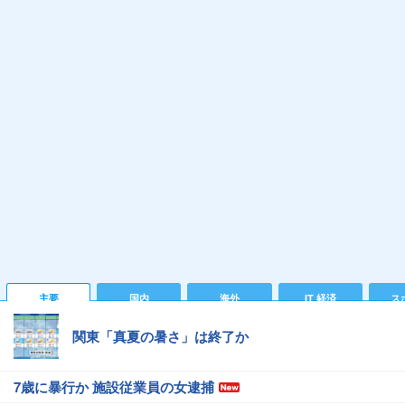
主要
国内
海外
IT 経済
ス
関東「真夏の暑さ」は終了か
7歳に暴行か 施設従業員の女逮捕