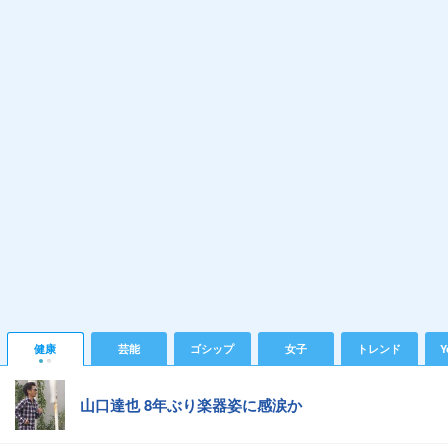
健康
芸能
ゴシップ
女子
トレンド
Y
山口達也 8年ぶり楽器姿に感涙か