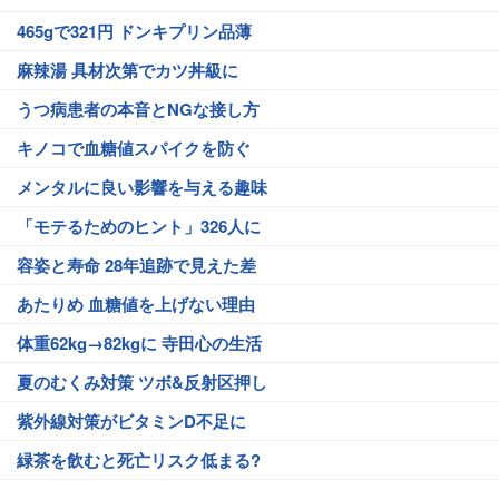
465gで321円 ドンキプリン品薄
麻辣湯 具材次第でカツ丼級に
うつ病患者の本音とNGな接し方
キノコで血糖値スパイクを防ぐ
メンタルに良い影響を与える趣味
「モテるためのヒント」326人に
容姿と寿命 28年追跡で見えた差
あたりめ 血糖値を上げない理由
体重62kg→82kgに 寺田心の生活
夏のむくみ対策 ツボ&反射区押し
紫外線対策がビタミンD不足に
緑茶を飲むと死亡リスク低まる?