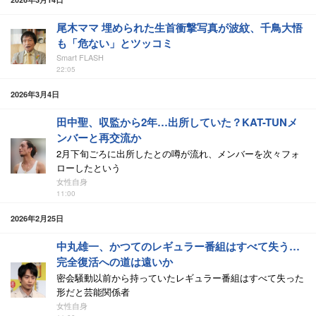
尾木ママ 埋められた生首衝撃写真が波紋、千鳥大悟
も「危ない」とツッコミ
Smart FLASH
22:05
2026年3月4日
田中聖、収監から2年…出所していた？KAT-TUNメ
ンバーと再交流か
2月下旬ごろに出所したとの噂が流れ、メンバーを次々フォ
ローしたという
女性自身
11:00
2026年2月25日
中丸雄一、かつてのレギュラー番組はすべて失う…
完全復活への道は遠いか
密会騒動以前から持っていたレギュラー番組はすべて失った
形だと芸能関係者
女性自身