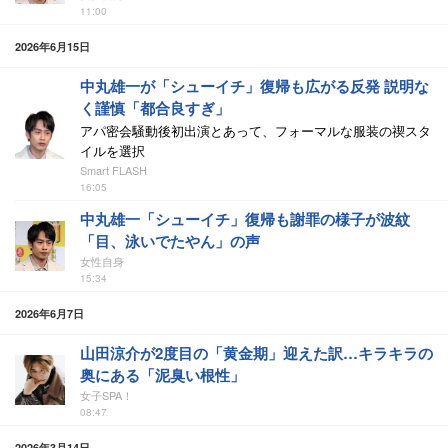
11:00
2026年6月15日
中丸雄一が「シューイチ」復帰も広がる反発 説明な
く謹慎「都合良すぎ」
アパ密会騒動後初出演とあって、フォーマルな服装の禊スタ
イルを選択
Smart FLASH
16:05
中丸雄一「シューイチ」復帰も謝罪の様子が波紋
「目、泳いでたやん」の声
女性自身
15:34
2026年6月7日
山田涼介が2度目の「黄金期」迎えた訳…キラキラの
奥にある「泥臭い根性」
女子SPA！
08:47
2026年3月14日