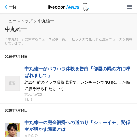
一覧
ニューストップ
>
中丸雄一
中丸雄一
『中丸雄一』に関するニュース記事一覧。トピックスで扱われた注目ニュースを掲載
しています。
2026年7月15日
中丸雄一がパワハラ体験を告白「部屋の隅の方に呼
ばれまして」
約25年前のドラマ撮影現場で、レンチャンでNGを出した際
に腹を殴られたという
東スポWEB
18:13
2026年7月14日
中丸雄一の完全復帰への道のり「シューイチ」関係
者が明かす課題とは
女性自身