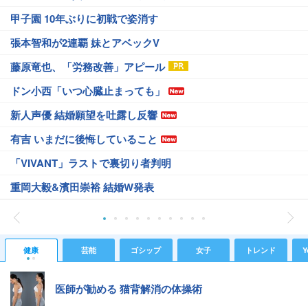
甲子園 10年ぶりに初戦で姿消す
張本智和が2連覇 妹とアベックV
藤原竜也、「労務改善」アピール
ドン小西「いつ心臓止まっても」
新人声優 結婚願望を吐露し反響
有吉 いまだに後悔していること
「VIVANT」ラストで裏切り者判明
重岡大毅&濱田崇裕 結婚W発表
健康
芸能
ゴシップ
女子
トレンド
Y
医師が勧める 猫背解消の体操術