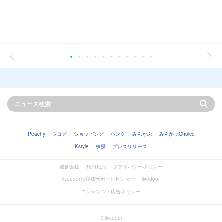
Peachy
ブログ
ショッピング
バンク
みんかぶ
みんかぶChoice
Kstyle
株探
プレスリリース
運営会社
利用規約
プライバシーポリシー
livedoorお客様サポートセンター
livedoor
コンテンツ・広告ポリシー
© livedoor