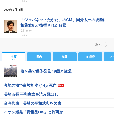
11:00
2026年2月18日
「ジャパネットたかた」のCM、国分太一の後釜に
相葉雅紀が抜擢された背景
女性自身
17:30
次ヘ
主要
国内
海外
IT 経済
ス
槍ヶ岳で遺体発見 19歳と確認
各地の海で事故相次ぐ 4人死亡
長崎市長 平和宣言を読み飛ばし
台湾代表、長崎の平和式典を欠席
イオン爆発「貴重品OK」と許可か