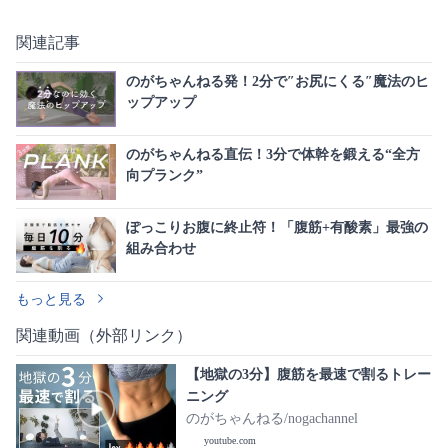
関連記事
のがちゃんねる発！2分で″お尻にくる″魔法のヒ
ップアップ
のがちゃんねる直伝！3分で体幹を鍛える“全方
向プランク”
ぽっこりお腹に終止符！「腹筋+有酸素」最強の
組み合わせ
もっと見る
関連動画（外部リンク）
【地獄の3分】腹筋を最速で割るトレー
ニング
のがちゃんねる/nogachannel
youtube.com