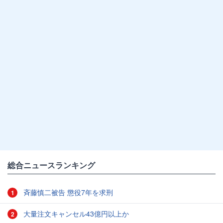
総合ニュースランキング
斉藤慎二被告 懲役7年を求刑
1
大量注文キャンセル43億円以上か
2