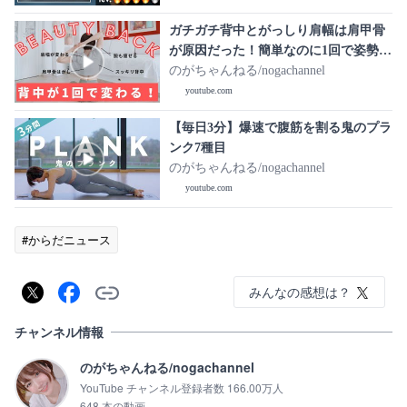
ガチガチ背中とがっしり肩幅は肩甲骨
が原因だった！簡単なのに1回で姿勢が
変わって続けるほど背中が痩せるトレ
のがちゃんねる/nogachannel
ーニング
youtube.com
【毎日3分】爆速で腹筋を割る鬼のプラ
ンク7種目
のがちゃんねる/nogachannel
youtube.com
#からだニュース
みんなの感想は？
チャンネル情報
のがちゃんねる/nogachannel
YouTube チャンネル登録者数 166.00万人
648 本の動画