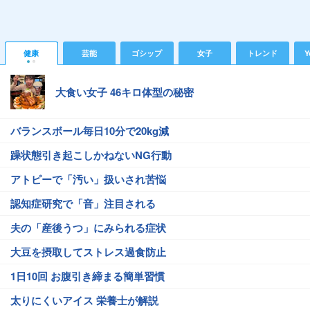
健康
芸能
ゴシップ
女子
トレンド
Y
大食い女子 46キロ体型の秘密
バランスボール毎日10分で20kg減
躁状態引き起こしかねないNG行動
アトピーで「汚い」扱いされ苦悩
認知症研究で「音」注目される
夫の「産後うつ」にみられる症状
大豆を摂取してストレス過食防止
1日10回 お腹引き締まる簡単習慣
太りにくいアイス 栄養士が解説