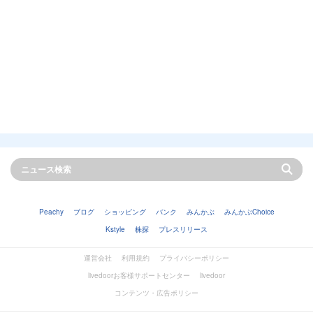
Peachy
ブログ
ショッピング
バンク
みんかぶ
みんかぶChoice
Kstyle
株探
プレスリリース
運営会社
利用規約
プライバシーポリシー
livedoorお客様サポートセンター
livedoor
コンテンツ・広告ポリシー