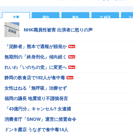
主要
国内
海外
IT 経済
ス
NHK職員性被害 出演者に怒りの声
「泥酔者」熊本で通報が頻発か
無期刑の「終身刑化」傾向続く
れいわ「いのちの党」に変更へ
静岡の飲食店で192人が食中毒
女性はねる「無呼吸」治療せず
福岡の議長 地震巡り不謹慎発言
「43億円分」キャンセル? 女逮捕
消費者庁「SNOW」運営に措置命令
ドンキ露店 うなぎで食中毒14人