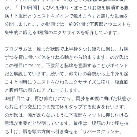
が、「【10日間】くびれを作り・ぽっこりお腹を解消する腹
筋！下腹部とウェストをメインで鍛えよう」と題した動画を
公開しました。この動画では、約3分間で下腹部とウエストを
集中的に鍛える4種類のエクササイズを紹介しています。
プログラムは、座った状態で上半身を少し後ろに倒し、片腕
ずつを横に開いて体をひねる動きから始まります。のが氏は
この種目について、下腹部と脇腹を意識することがポイント
だと解説しています。続いて、仰向けの姿勢から上半身を起
こすと同時にウエストをひねるエクササイズに移り、腹直筋
と腹斜筋の両方にアプローチします。
3種目目では、再び仰向けになり、両膝を90度に曲げた状態か
ら片足ずつ交互につま先で床をタップする動きを行います。
のが氏は、腰が反らないように下腹部をマットに押し付ける
意識が重要だと説明しています。最後は、腹筋の力で腰を持
ち上げ、脚を頭の方向へ引き寄せる「リバースクランチ」