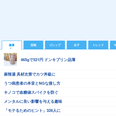
健康
芸能
ゴシップ
女子
トレンド
Y
465gで321円 ドンキプリン品薄
麻辣湯 具材次第でカツ丼級に
うつ病患者の本音とNGな接し方
キノコで血糖値スパイクを防ぐ
メンタルに良い影響を与える趣味
「モテるためのヒント」326人に