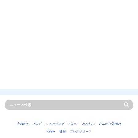
Peachy
ブログ
ショッピング
バンク
みんかぶ
みんかぶChoice
Kstyle
株探
プレスリリース