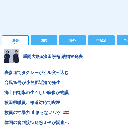
主要
国内
海外
IT 経済
ス
重岡大毅&濱田崇裕 結婚W発表
表参道でタクシーがビル突っ込む
台風16号が小笠原近海で発生
海上自衛隊の生々しい映像が物議
秋田県職員、報道対応で喫煙
教員の性暴力 止まらないワケ
韓国の審判接待疑惑 JFAが調査へ