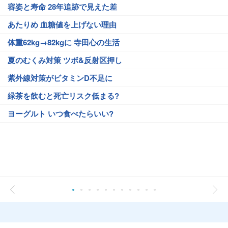
容姿と寿命 28年追跡で見えた差
あたりめ 血糖値を上げない理由
体重62kg→82kgに 寺田心の生活
夏のむくみ対策 ツボ&反射区押し
紫外線対策がビタミンD不足に
緑茶を飲むと死亡リスク低まる?
ヨーグルト いつ食べたらいい?