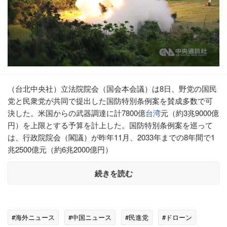
（台北中央社）立法院院会（国会本会議）は8日、野党の国民
党と民衆党が共同で提出した国防特別条例案を賛成多数で可
決した。米国からの武器調達に計7800億
台湾
元（約3兆9000億
円）を上限とする予算を計上した。国防特別条例案を巡って
は、行政院院会（閣議）が昨年11月、2033年までの8年間で1
兆2500億元（約6兆2000億円）
続きを読む
#海外ニュース
#中国ニュース
#民進党
#ドローン