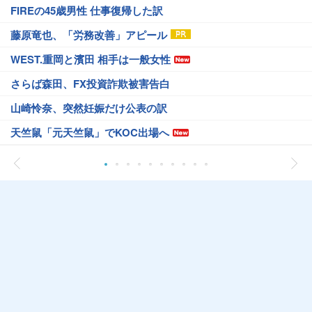
FIREの45歳男性 仕事復帰した訳
藤原竜也、「労務改善」アピール
WEST.重岡と濱田 相手は一般女性
さらば森田、FX投資詐欺被害告白
山崎怜奈、突然妊娠だけ公表の訳
天竺鼠「元天竺鼠」でKOC出場へ