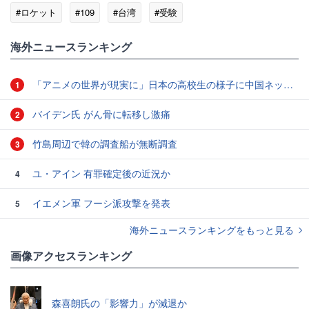
#ロケット
#109
#台湾
#受験
海外ニュースランキング
「アニメの世界が現実に」日本の高校生の様子に中国ネット「青春」「うらやましい」
1
バイデン氏 がん骨に転移し激痛
2
竹島周辺で韓の調査船が無断調査
3
ユ・アイン 有罪確定後の近況か
4
イエメン軍 フーシ派攻撃を発表
5
海外ニュースランキングをもっと見る
画像アクセスランキング
森喜朗氏の「影響力」が減退か