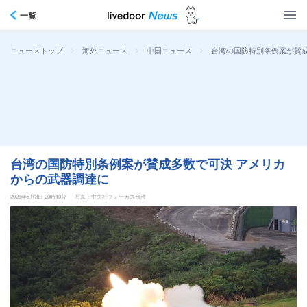
一覧
>
>
>
台湾の国防特別条例案が賛成
ニューストップ
海外ニュース
中国ニュース
台湾の国防特別条例案が賛成多数で可決 アメリカ
からの武器調達に
2026年5月8日 20時10分
写真：中央社フォーカス台湾