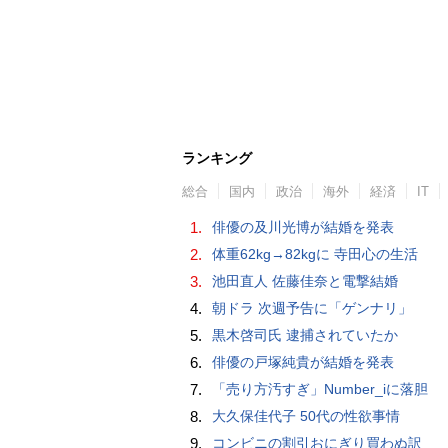
ランキング
総合
国内
政治
海外
経済
IT
1.
俳優の及川光博が結婚を発表
2.
体重62kg→82kgに 寺田心の生活
3.
池田直人 佐藤佳奈と電撃結婚
4.
朝ドラ 次週予告に「ゲンナリ」
5.
黒木啓司氏 逮捕されていたか
6.
俳優の戸塚純貴が結婚を発表
7.
「売り方汚すぎ」Number_iに落胆
8.
大久保佳代子 50代の性欲事情
9.
コンビニの割引おにぎり買わぬ訳