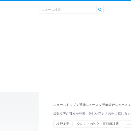
ニューストップ
芸能ニュース
芸能総合ニュース
>
>
>
板野友美が独立を発表、厳しい声も「悪手に感じる」
板野友美
タレントの独立・事務所移籍
エ