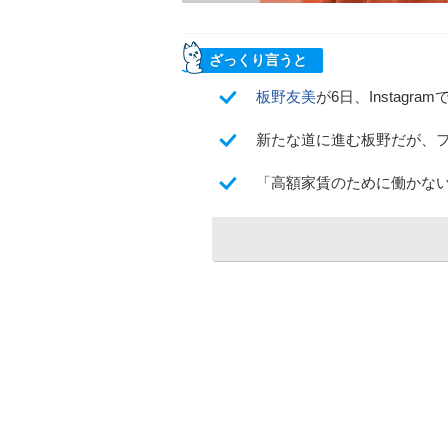
ざっくり言うと
板野友美
が6日、Instag
新たな道に進む板野だが、
「高額家賃のために働かな