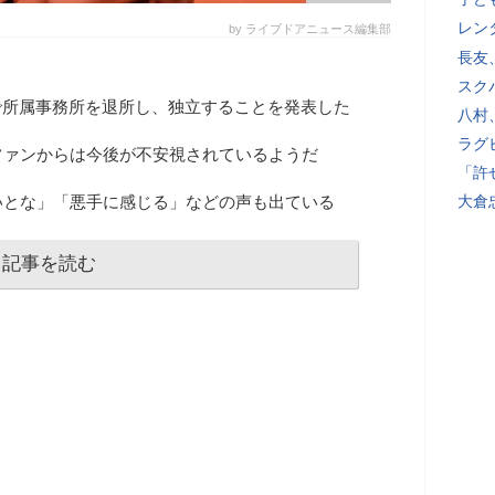
レン
by ライブドアニュース編集部
長友
スク
ramで所属事務所を退所し、独立することを発表した
八村
ラグ
ファンからは今後が不安視されているようだ
「許
いとな」「悪手に感じる」などの声も出ている
大倉
記事を読む