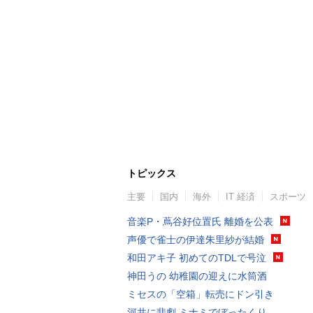
トピックス
主要
国内
海外
IT 経済
スポーツ
音楽P・蔦谷好位置氏 離婚を公表
声優で雀士の伊達朱里紗が結婚
和田アキ子 初めてのTDLで号泣
神田うの 幼稚園の迎えに水筒酒
ミセスの「空箱」転売にドン引き
河井に悲劇 ミナミでぼったくり