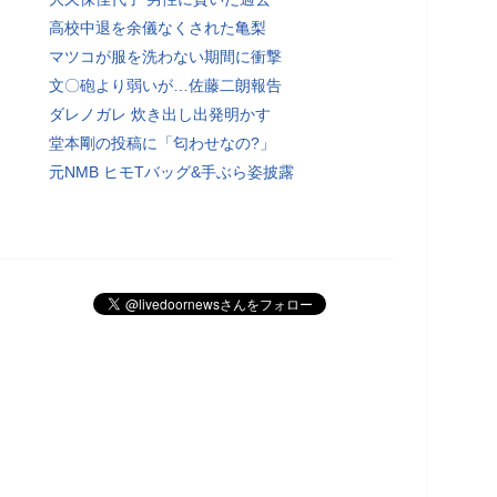
高校中退を余儀なくされた亀梨
マツコが服を洗わない期間に衝撃
文〇砲より弱いが…佐藤二朗報告
ダレノガレ 炊き出し出発明かす
堂本剛の投稿に「匂わせなの?」
元NMB ヒモTバッグ&手ぶら姿披露