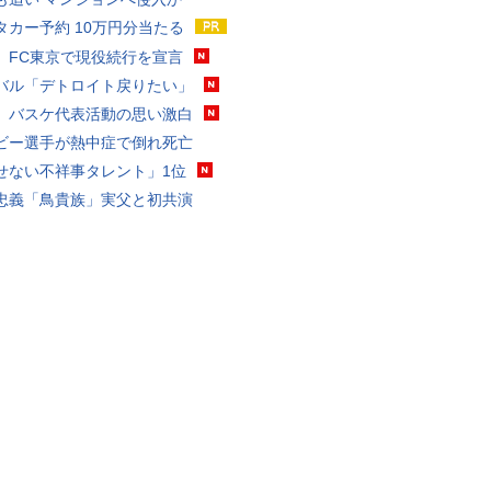
タカー予約 10万円分当たる
、FC東京で現役続行を宣言
バル「デトロイト戻りたい」
、バスケ代表活動の思い激白
ビー選手が熱中症で倒れ死亡
せない不祥事タレント」1位
忠義「鳥貴族」実父と初共演