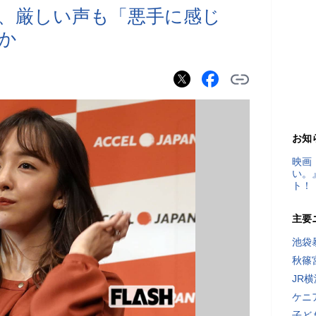
、厳しい声も「悪手に感じ
か
お知
映画
い。
ト！
主要
池袋
秋篠
JR
ケニ
子ど