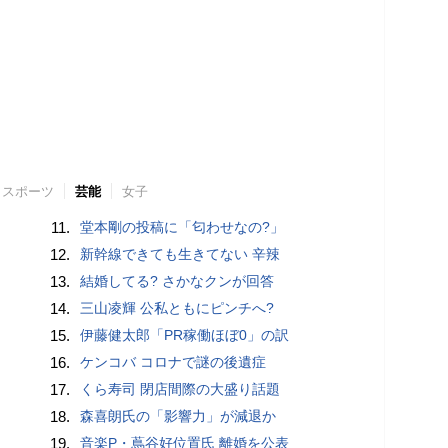
スポーツ
芸能
女子
11.
堂本剛の投稿に「匂わせなの?」
12.
新幹線できても生きてない 辛辣
13.
結婚してる? さかなクンが回答
14.
三山凌輝 公私ともにピンチへ?
15.
伊藤健太郎「PR稼働ほぼ0」の訳
16.
ケンコバ コロナで謎の後遺症
17.
くら寿司 閉店間際の大盛り話題
18.
森喜朗氏の「影響力」が減退か
19.
音楽P・蔦谷好位置氏 離婚を公表