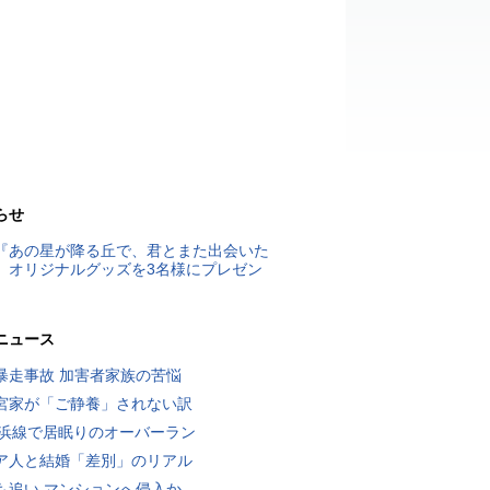
らせ
『あの星が降る丘で、君とまた出会いた
』オリジナルグッズを3名様にプレゼン
ニュース
暴走事故 加害者家族の苦悩
宮家が「ご静養」されない訳
横浜線で居眠りのオーバーラン
ア人と結婚「差別」のリアル
も追い マンションへ侵入か