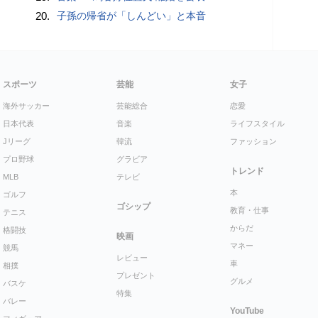
20.
子孫の帰省が「しんどい」と本音
スポーツ
芸能
女子
海外サッカー
芸能総合
恋愛
日本代表
音楽
ライフスタイル
Jリーグ
韓流
ファッション
プロ野球
グラビア
トレンド
MLB
テレビ
本
ゴルフ
ゴシップ
教育・仕事
テニス
からだ
格闘技
映画
マネー
競馬
レビュー
車
相撲
プレゼント
グルメ
バスケ
特集
バレー
YouTube