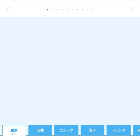
健康
芸能
ゴシップ
女子
トレンド
Y