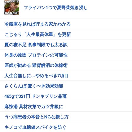
フライパン1つで夏野菜焼き浸し
冷蔵庫を見れば貯まる家かわかる
こじるり「人生最高体重」を更新
夏の寝不足 食事制限でも太る訳
体臭の原因 プロテインの可能性
医師が勧める 猫背解消の体操術
人生台無しに…やめるべき7項目
さくらんぼ 驚くべき効果効能
465gで321円 ドンキプリン品薄
麻辣湯 具材次第でカツ丼級に
うつ病患者の本音とNGな接し方
キノコで血糖値スパイクを防ぐ