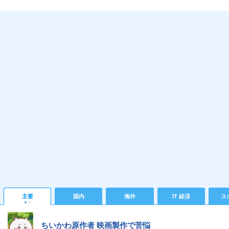
主要
国内
海外
IT 経済
ス
ちいかわ原作者 映画製作で苦悩