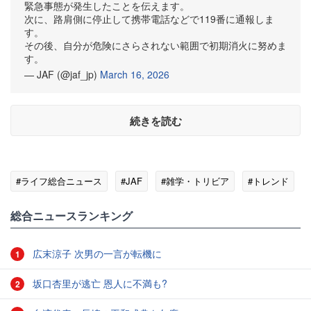
緊急事態が発生したことを伝えます。
次に、路肩側に停止して携帯電話などで119番に通報しま
す。
その後、自分が危険にさらされない範囲で初期消火に努めま
す。
— JAF (@jaf_jp)
March 16, 2026
続きを読む
#ライフ総合ニュース
#JAF
#雑学・トリビア
#トレンド
総合ニュースランキング
広末涼子 次男の一言が転機に
1
坂口杏里が逃亡 恩人に不満も?
2