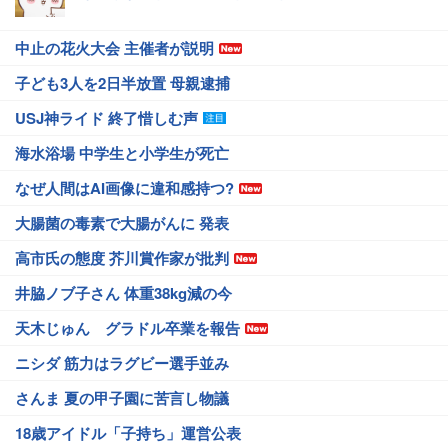
中止の花火大会 主催者が説明
子ども3人を2日半放置 母親逮捕
USJ神ライド 終了惜しむ声
海水浴場 中学生と小学生が死亡
なぜ人間はAI画像に違和感持つ?
大腸菌の毒素で大腸がんに 発表
高市氏の態度 芥川賞作家が批判
井脇ノブ子さん 体重38kg減の今
天木じゅん グラドル卒業を報告
ニシダ 筋力はラグビー選手並み
さんま 夏の甲子園に苦言し物議
18歳アイドル「子持ち」運営公表