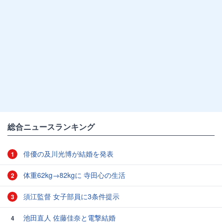
総合ニュースランキング
俳優の及川光博が結婚を発表
1
体重62kg→82kgに 寺田心の生活
2
須江監督 女子部員に3条件提示
3
池田直人 佐藤佳奈と電撃結婚
4