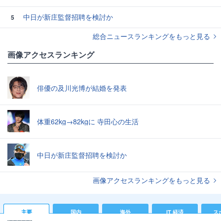
中日が新庄監督招聘を検討か
5
総合ニュースランキングをもっと見る
画像アクセスランキング
俳優の及川光博が結婚を発表
体重62kg→82kgに 寺田心の生活
中日が新庄監督招聘を検討か
画像アクセスランキングをもっと見る
主要
国内
海外
IT 経済
ス