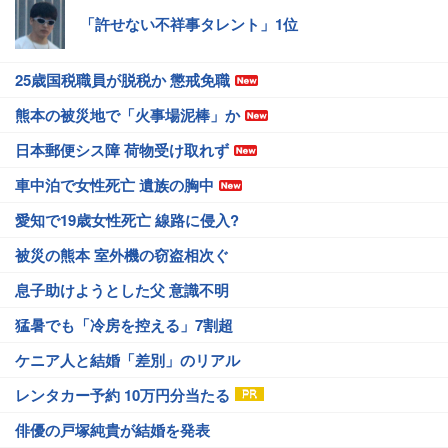
「許せない不祥事タレント」1位
25歳国税職員が脱税か 懲戒免職
熊本の被災地で「火事場泥棒」か
日本郵便シス障 荷物受け取れず
車中泊で女性死亡 遺族の胸中
愛知で19歳女性死亡 線路に侵入?
被災の熊本 室外機の窃盗相次ぐ
息子助けようとした父 意識不明
猛暑でも「冷房を控える」7割超
ケニア人と結婚「差別」のリアル
レンタカー予約 10万円分当たる
俳優の戸塚純貴が結婚を発表