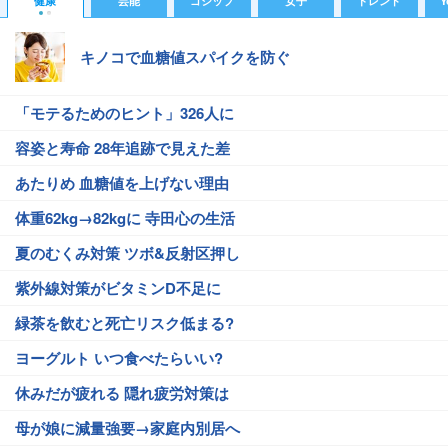
健康
芸能
ゴシップ
女子
トレンド
Y
キノコで血糖値スパイクを防ぐ
「モテるためのヒント」326人に
容姿と寿命 28年追跡で見えた差
あたりめ 血糖値を上げない理由
体重62kg→82kgに 寺田心の生活
夏のむくみ対策 ツボ&反射区押し
紫外線対策がビタミンD不足に
緑茶を飲むと死亡リスク低まる?
ヨーグルト いつ食べたらいい?
休みだが疲れる 隠れ疲労対策は
母が娘に減量強要→家庭内別居へ