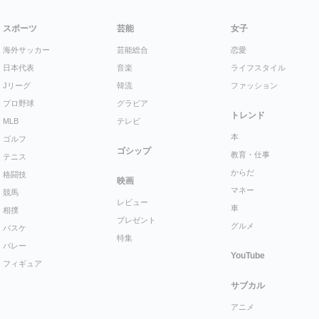
スポーツ
芸能
女子
海外サッカー
芸能総合
恋愛
日本代表
音楽
ライフスタイル
Jリーグ
韓流
ファッション
プロ野球
グラビア
トレンド
MLB
テレビ
本
ゴルフ
ゴシップ
教育・仕事
テニス
からだ
格闘技
映画
マネー
競馬
レビュー
車
相撲
プレゼント
グルメ
バスケ
特集
バレー
YouTube
フィギュア
サブカル
アニメ