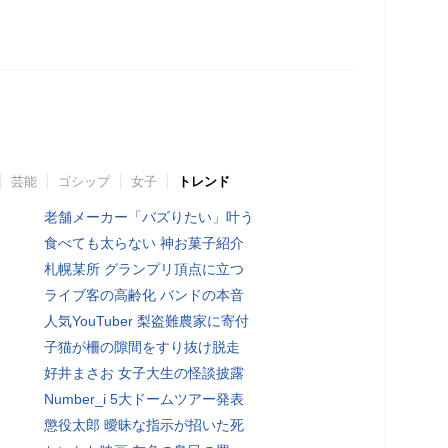
芸能
ゴシップ
女子
トレンド
老舗メーカー「バズりたい」叶う
食べても太らない 神お菓子紹介
札幌某所 グランプリ頂点に立つ
ライブ客の高齢化 バンドの本音
人気YouTuber 梨盗難農家に寄付
子猫が柵の隙間をすり抜け脱走
好井まさお 女子大生の怪談披露
Number_i 5大ドームツアー発表
懲役太郎 曖昧な指示が招いた死