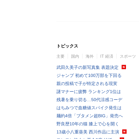
トピックス
主要
国内
海外
IT 経済
スポーツ
武田久美子の新写真集 表題決定
ジャンプ 初めて100万部を下回る
親の投稿で子が特定される現実
謎マナーに疲弊 ランキング1位は
残暑を乗り切る…50代涼感コーデ
はちみつで血糖値スパイク発生は
麺約4倍「ブタメン超BIG」発売へ
野良歴10年の猫 膝上で心を開く
13歳小八重葵美 西川作品に主演