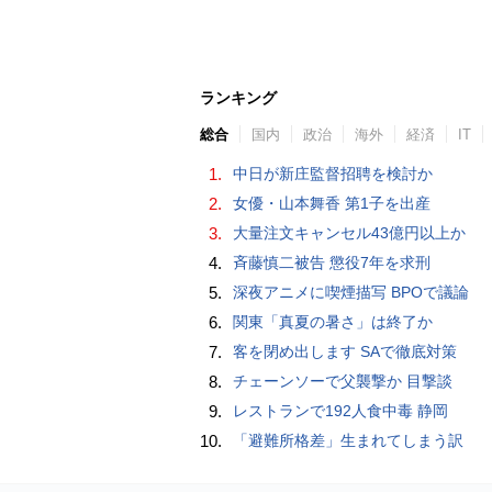
ランキング
総合
国内
政治
海外
経済
IT
1.
中日が新庄監督招聘を検討か
2.
女優・山本舞香 第1子を出産
3.
大量注文キャンセル43億円以上か
4.
斉藤慎二被告 懲役7年を求刑
5.
深夜アニメに喫煙描写 BPOで議論
6.
関東「真夏の暑さ」は終了か
7.
客を閉め出します SAで徹底対策
8.
チェーンソーで父襲撃か 目撃談
9.
レストランで192人食中毒 静岡
10.
「避難所格差」生まれてしまう訳