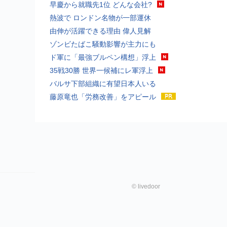
早慶から就職先1位 どんな会社?
熱波で ロンドン名物が一部運休
由伸が活躍できる理由 偉人見解
ゾンビたばこ騒動影響が主力にも
ド軍に「最強ブルペン構想」浮上
35戦30勝 世界一候補にレ軍浮上
バルサ下部組織に有望日本人いる
藤原竜也「労務改善」をアピール
©
livedoor