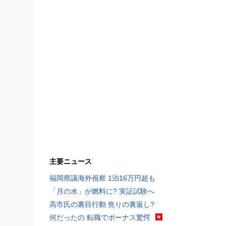
主要ニュース
福岡県議海外視察 1泊16万円超も
「月の水」が燃料に? 実証試験へ
高市氏の裏目行動 焦りの裏返し?
何だったの 転職でボーナス驚愕