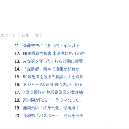
スポーツ
芸能
女子
11.
斉藤被告に「多目的トイレ以下」
12.
NHK職員性被害 出演者に怒りの声
13.
みな実を守った? 粋な行動に称賛
14.
「泥酔者」熊本で通報が頻発か
15.
90歳患者を殴る? 看護助手を逮捕
16.
ドジャース6連敗 佐々木が止める
17.
7歳に暴行か 施設従業員の女逮捕
18.
家の隣が民泊「トラウマなった」
19.
無期刑の「終身刑化」傾向続く
20.
茨城県「パスポート」発行を発表