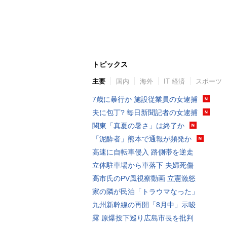
トピックス
主要
国内
海外
IT 経済
スポーツ
7歳に暴行か 施設従業員の女逮捕
夫に包丁? 毎日新聞記者の女逮捕
関東「真夏の暑さ」は終了か
「泥酔者」熊本で通報が頻発か
高速に自転車侵入 路側帯を逆走
立体駐車場から車落下 夫婦死傷
高市氏のPV風視察動画 立憲激怒
家の隣が民泊「トラウマなった」
九州新幹線の再開「8月中」示唆
露 原爆投下巡り広島市長を批判