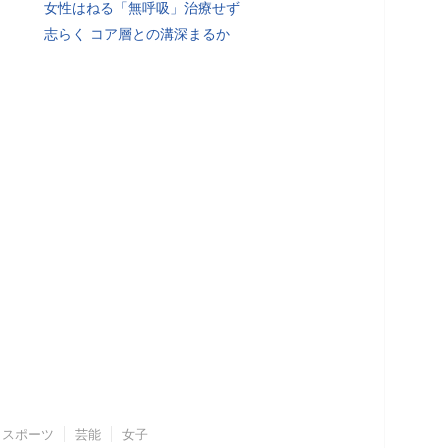
女性はねる「無呼吸」治療せず
志らく コア層との溝深まるか
スポーツ
芸能
女子