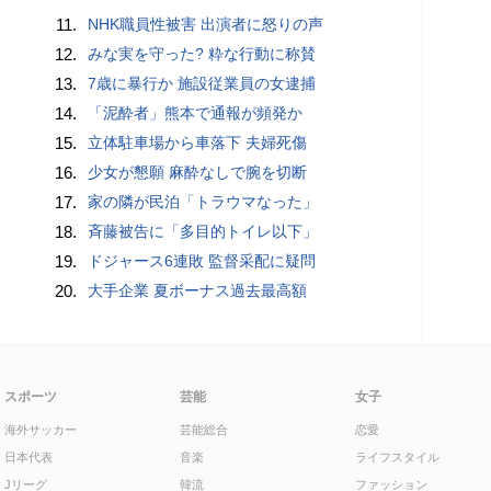
11.
NHK職員性被害 出演者に怒りの声
12.
みな実を守った? 粋な行動に称賛
13.
7歳に暴行か 施設従業員の女逮捕
14.
「泥酔者」熊本で通報が頻発か
15.
立体駐車場から車落下 夫婦死傷
16.
少女が懇願 麻酔なしで腕を切断
17.
家の隣が民泊「トラウマなった」
18.
斉藤被告に「多目的トイレ以下」
19.
ドジャース6連敗 監督采配に疑問
20.
大手企業 夏ボーナス過去最高額
スポーツ
芸能
女子
海外サッカー
芸能総合
恋愛
日本代表
音楽
ライフスタイル
Jリーグ
韓流
ファッション