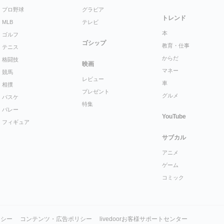
プロ野球
グラビア
トレンド
MLB
テレビ
本
ゴルフ
ゴシップ
教育・仕事
テニス
からだ
格闘技
映画
マネー
競馬
レビュー
車
相撲
プレゼント
グルメ
バスケ
特集
バレー
YouTube
フィギュア
サブカル
アニメ
ゲーム
コミック
リシー
コンテンツ・広告ポリシー
livedoorお客様サポートセンター