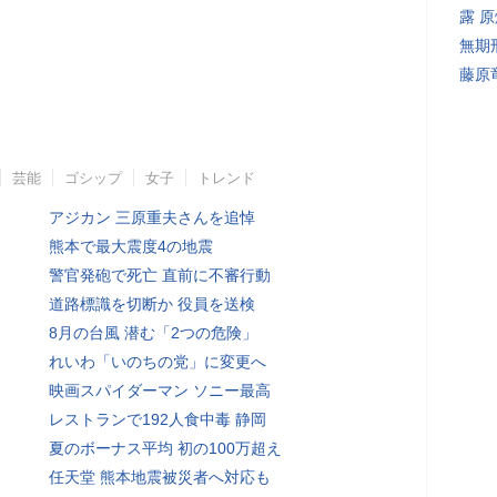
露 
無期
藤原
芸能
ゴシップ
女子
トレンド
アジカン 三原重夫さんを追悼
熊本で最大震度4の地震
警官発砲で死亡 直前に不審行動
道路標識を切断か 役員を送検
8月の台風 潜む「2つの危険」
れいわ「いのちの党」に変更へ
映画スパイダーマン ソニー最高
レストランで192人食中毒 静岡
夏のボーナス平均 初の100万超え
任天堂 熊本地震被災者へ対応も