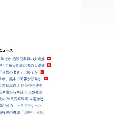
ニュース
に暴行か 施設従業員の女逮捕
包丁? 毎日新聞記者の女逮捕
「真夏の暑さ」は終了か
酔者」熊本で通報が頻発か
に自転車侵入 路側帯を逆走
駐車場から車落下 夫婦死傷
氏のPV風視察動画 立憲激怒
隣が民泊「トラウマなった」
新幹線の再開「8月中」示唆