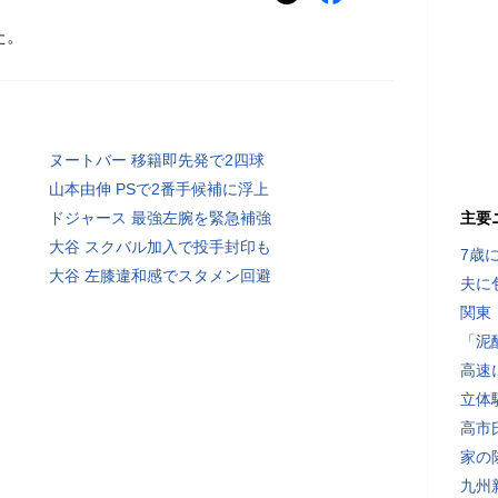
た。
ヌートバー 移籍即先発で2四球
山本由伸 PSで2番手候補に浮上
ドジャース 最強左腕を緊急補強
主要
大谷 スクバル加入で投手封印も
7歳
大谷 左膝違和感でスタメン回避
夫に
関東
「泥
高速
立体
高市
家の
九州