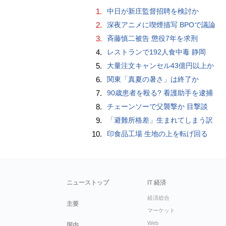
1.
中日が新庄監督招聘を検討か
2.
深夜アニメに喫煙描写 BPOで議論
3.
斉藤慎二被告 懲役7年を求刑
4.
レストランで192人食中毒 静岡
5.
大量注文キャンセル43億円以上か
6.
関東「真夏の暑さ」は終了か
7.
90歳患者を殴る? 看護助手を逮捕
8.
チェーンソーで父襲撃か 目撃談
9.
「避難所格差」生まれてしまう訳
10.
印食品工場 生地の上を転げ回る
ニューストップ
IT 経済
経済総合
主要
マーケット
Web
国内