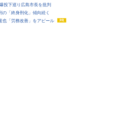
原爆投下巡り広島市長を批判
刑の「終身刑化」傾向続く
竜也「労務改善」をアピール