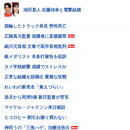
池田直人 佐藤佳奈と電撃結婚
脱輪したトラック発見 男性死亡
広陵高元監督 保護者に直接謝罪
細川元首相 文春で高市首相批判
銀メダリスト 本多灯被告を起訴
タイ学校銃撃 成績でストレスか
正常な組織を誤摘出 重篤な状態
れいわの新党名「覚えづらい」
楽天から死球5個 新庄監督が苦言
マイケル・ジャクソン来日秘話
ヒコロヒー 割引お握り買わない
神田うの「三角ハゲ」治療法告白