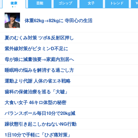
健康
芸能
ゴシップ
女子
トレンド
Y
体重62kg→82kgに 寺田心の生活
夏のむくみ対策 ツボ&反射区押し
紫外線対策がビタミンD不足に
母が娘に減量強要→家庭内別居へ
睡眠時の悩みを解消する過ごし方
運動より代謝 人体の省エネ戦略
歯科の保健治療を巡る「大嘘」
大食い女子 46キロ体型の秘密
バランスボール毎日10分で20kg減
躁状態引き起こしかねないNG行動
1日10分で手軽に「ひざ痛対策」