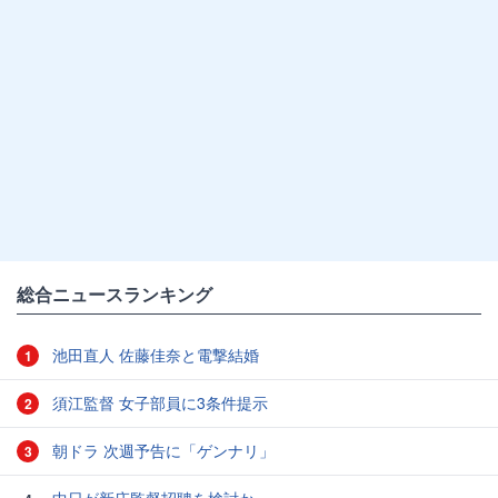
総合ニュースランキング
池田直人 佐藤佳奈と電撃結婚
1
須江監督 女子部員に3条件提示
2
朝ドラ 次週予告に「ゲンナリ」
3
中日が新庄監督招聘を検討か