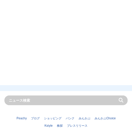
Peachy
ブログ
ショッピング
バンク
みんかぶ
みんかぶChoice
Kstyle
株探
プレスリリース