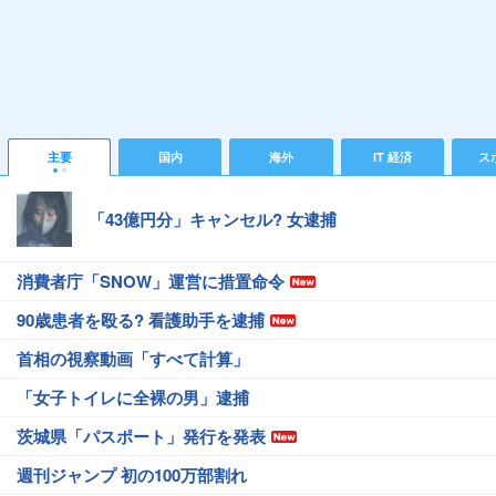
主要
国内
海外
IT 経済
ス
「43億円分」キャンセル? 女逮捕
消費者庁「SNOW」運営に措置命令
90歳患者を殴る? 看護助手を逮捕
首相の視察動画「すべて計算」
「女子トイレに全裸の男」逮捕
茨城県「パスポート」発行を発表
週刊ジャンプ 初の100万部割れ