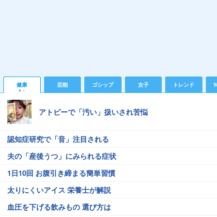
健康
芸能
ゴシップ
女子
トレンド
Y
アトピーで「汚い」扱いされ苦悩
認知症研究で「音」注目される
夫の「産後うつ」にみられる症状
1日10回 お腹引き締まる簡単習慣
太りにくいアイス 栄養士が解説
血圧を下げる飲みもの 選び方は