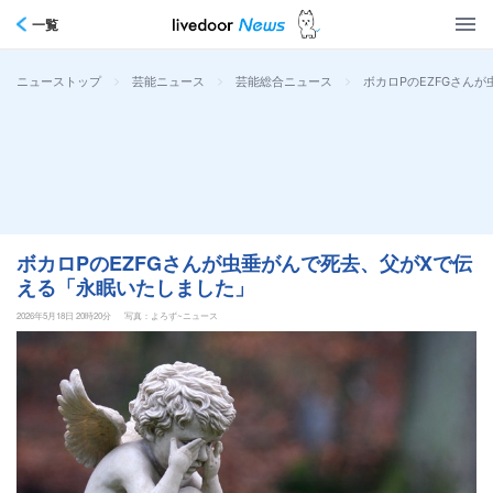
一覧
>
>
>
ボカロPのEZFGさん
ニューストップ
芸能ニュース
芸能総合ニュース
ボカロPのEZFGさんが虫垂がんで死去、父がXで伝
える「永眠いたしました」
2026年5月18日 20時20分
写真：よろず~ニュース