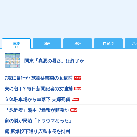
主要
国内
海外
IT 経済
ス
関東「真夏の暑さ」は終了か
7歳に暴行か 施設従業員の女逮捕
夫に包丁? 毎日新聞記者の女逮捕
立体駐車場から車落下 夫婦死傷
「泥酔者」熊本で通報が頻発か
家の隣が民泊「トラウマなった」
露 原爆投下巡り広島市長を批判