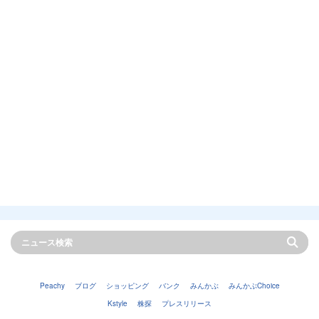
Peachy
ブログ
ショッピング
バンク
みんかぶ
みんかぶChoice
Kstyle
株探
プレスリリース