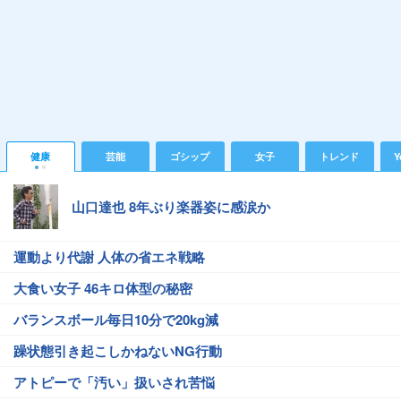
健康
芸能
ゴシップ
女子
トレンド
Y
山口達也 8年ぶり楽器姿に感涙か
運動より代謝 人体の省エネ戦略
大食い女子 46キロ体型の秘密
バランスボール毎日10分で20kg減
躁状態引き起こしかねないNG行動
アトピーで「汚い」扱いされ苦悩