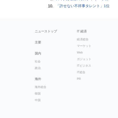
10.
「許せない不祥事タレント」1位
ニューストップ
IT 経済
経済総合
主要
マーケット
Web
国内
ガジェット
社会
ITビジネス
政治
IT総合
海外
PR
海外総合
韓国
中国