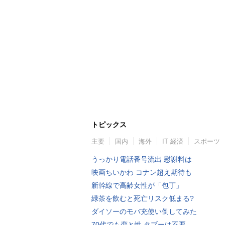
トピックス
主要
国内
海外
IT 経済
スポーツ
うっかり電話番号流出 慰謝料は
映画ちいかわ コナン超え期待も
新幹線で高齢女性が「包丁」
緑茶を飲むと死亡リスク低まる?
ダイソーのモバ充使い倒してみた
70代でも恋と性 タブーは不要