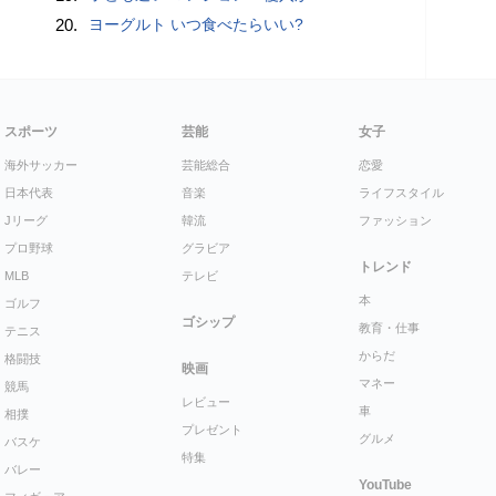
20.
ヨーグルト いつ食べたらいい?
スポーツ
芸能
女子
海外サッカー
芸能総合
恋愛
日本代表
音楽
ライフスタイル
Jリーグ
韓流
ファッション
プロ野球
グラビア
トレンド
MLB
テレビ
本
ゴルフ
ゴシップ
教育・仕事
テニス
からだ
格闘技
映画
マネー
競馬
レビュー
車
相撲
プレゼント
グルメ
バスケ
特集
バレー
YouTube