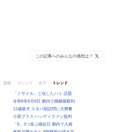
この記事へのみんなの感想は？
芸能
ゴシップ
女子
トレンド
「ミサイル」と化したハト 話題
令和8年8月8日 都内で婚姻届殺到
12歳柴犬 スタバ初訪問に大興奮
小原ブラス ハンディファン批判
「8」3つ並ぶ縁起日 都内で入籍
鬼怒川廃ホテル 8階壁画の描き方