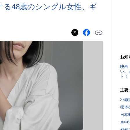
する48歳のシングル女性、ギ
お知
映画
い。
ト！
主要
25
熊本
日本
車中
愛知