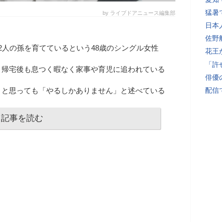
猛暑
by ライブドアニュース編集部
日本
佐野
2人の孫を育てているという48歳のシングル女性
花王
「許
、帰宅後も息つく暇なく家事や育児に追われている
俳優
」と思っても「やるしかありません」と述べている
配信
記事を読む