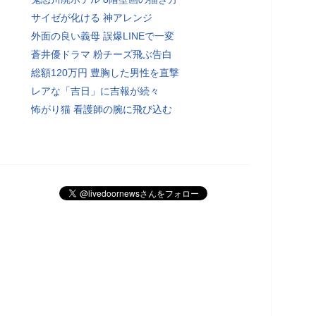
サイゼが化ける 神アレンジ
外面の良い義母 誤爆LINEで一変
蒼井優ドラマ 粉チーズ飛ぶ告白
総額120万円 豊胸した男性を直撃
レアな「吉日」に吉報が続々
怖がり猫 看護師の腕に飛び込む