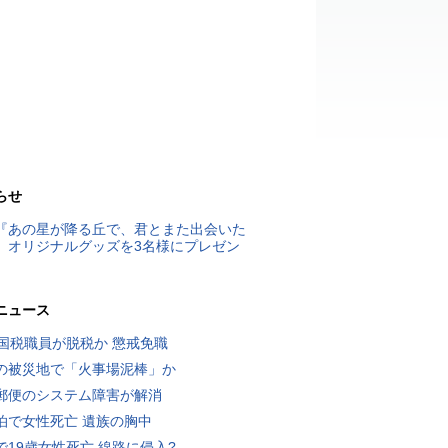
らせ
『あの星が降る丘で、君とまた出会いた
』オリジナルグッズを3名様にプレゼン
ニュース
歳国税職員が脱税か 懲戒免職
の被災地で「火事場泥棒」か
郵便のシステム障害が解消
泊で女性死亡 遺族の胸中
で19歳女性死亡 線路に侵入?