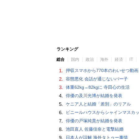
ランキング
総合
国内
政治
海外
経済
IT
1.
押収スマホから770本のわいせつ動画 15歳少女に酒と薬飲ませ性的暴行か 54歳男を再逮捕 「薬もありますよ」とSNS
2.
容態悪化 会話が通じないパー子
3.
体重62kg→82kgに 寺田心の生活
4.
俳優の及川光博が結婚を発表
5.
ケニア人と結婚「差別」のリアル
6.
ビニールハウスからシャインマスカット約200房を盗んだ疑い ネットで販売か 無職の男（42）逮捕 
7.
俳優の戸塚純貴が結婚を発表
8.
池田直人 佐藤佳奈と電撃結婚
9.
日本人が誤解 海外タトゥー事情