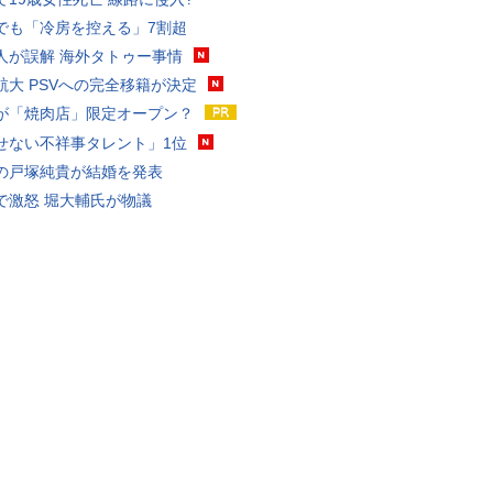
でも「冷房を控える」7割超
人が誤解 海外タトゥー事情
航大 PSVへの完全移籍が決定
が「焼肉店」限定オープン？
せない不祥事タレント」1位
の戸塚純貴が結婚を発表
で激怒 堀大輔氏が物議