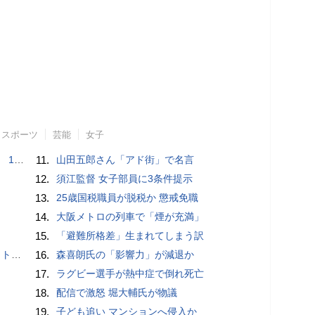
スポーツ
芸能
女子
で誘い出し
11.
山田五郎さん「アド街」で名言
12.
須江監督 女子部員に3条件提示
13.
25歳国税職員が脱税か 懲戒免職
14.
大阪メトロの列車で「煙が充満」
15.
「避難所格差」生まれてしまう訳
岡山県警
16.
森喜朗氏の「影響力」が減退か
17.
ラグビー選手が熱中症で倒れ死亡
18.
配信で激怒 堀大輔氏が物議
19.
子ども追い マンションへ侵入か