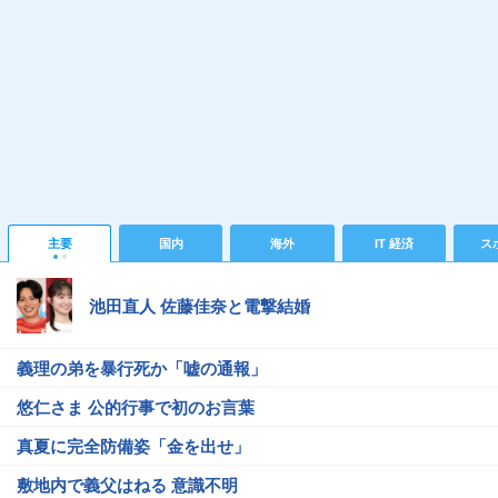
主要
国内
海外
IT 経済
ス
池田直人 佐藤佳奈と電撃結婚
義理の弟を暴行死か「嘘の通報」
悠仁さま 公的行事で初のお言葉
真夏に完全防備姿「金を出せ」
敷地内で義父はねる 意識不明