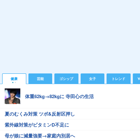
健康
芸能
ゴシップ
女子
トレンド
Y
体重62kg→82kgに 寺田心の生活
夏のむくみ対策 ツボ&反射区押し
紫外線対策がビタミンD不足に
母が娘に減量強要→家庭内別居へ