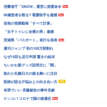
消費者庁「SNOW」運営に措置命令
90歳患者を殴る? 看護助手を逮捕
首相の視察動画「すべて計算」
「女子トイレに全裸の男」逮捕
茨城県「パスポート」発行を発表
週刊ジャンプ 初の100万部割れ
なぜ14回も忌引申請 驚きの結末
ちいかわ新グッズ説明文に「闇」
敗れた札幌日大の振る舞いに注目
医師が語る汗悩みとの向き合い方
有罪でいい 斉藤被告の事件見解
ケンコバ コロナで謎の後遺症