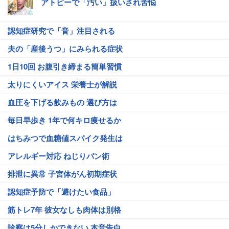
アトピーで「汚い」扱いされ苦悩
認知症研究で「音」注目される
夫の「産後うつ」にみられる症状
1日10回 お腹引き締まる簡単習慣
太りにくいアイス 栄養士が解説
血圧を下げる飲みもの 選び方は
毎日早歩き 1年で何キロ痩せるか
はちみつで血糖値スパイク発生は
アレルギー対応 ねじりパン術
排泄に異常 子宮体がん初期症状
認知症予防で「避けたい食品」
筋トレ7年 彼女なしも肉体は別格
診察は5分しかできない 本音告白