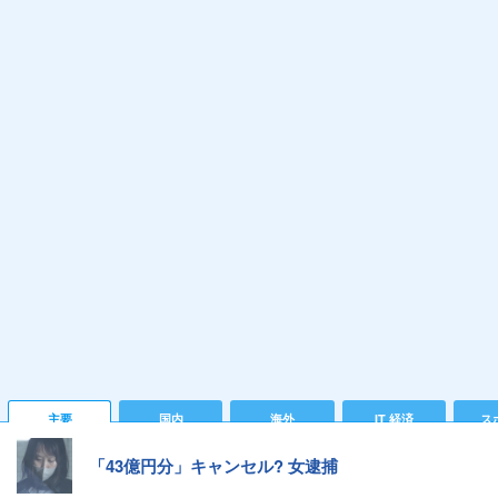
主要
国内
海外
IT 経済
ス
「43億円分」キャンセル? 女逮捕