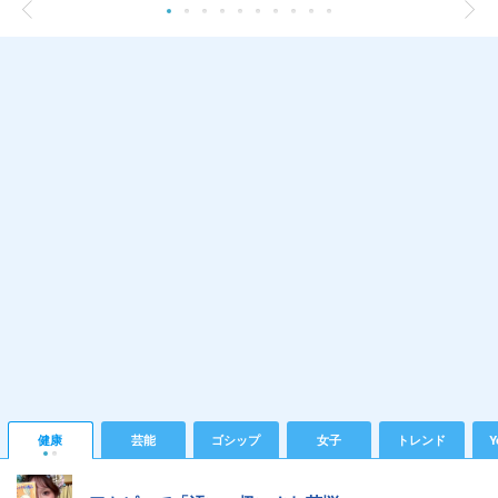
健康
芸能
ゴシップ
女子
トレンド
Y