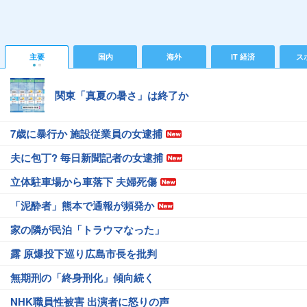
主要
国内
海外
IT 経済
ス
関東「真夏の暑さ」は終了か
7歳に暴行か 施設従業員の女逮捕
夫に包丁? 毎日新聞記者の女逮捕
立体駐車場から車落下 夫婦死傷
「泥酔者」熊本で通報が頻発か
家の隣が民泊「トラウマなった」
露 原爆投下巡り広島市長を批判
無期刑の「終身刑化」傾向続く
NHK職員性被害 出演者に怒りの声