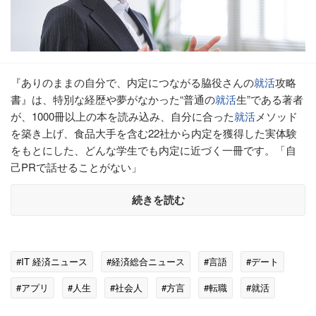
『ありのままの自分で、内定につながる脇役さんの
就活
攻略
書』は、特別な経歴や夢がなかった“普通の
就活
生”である著者
が、1000冊以上の本を読み込み、自分に合った
就活
メソッド
を築き上げ、食品大手を含む22社から内定を獲得した実体験
をもとにした、どんな学生でも内定に近づく一冊です。「自
己PRで話せることがない」
続きを読む
#IT 経済ニュース
#経済総合ニュース
#言語
#デート
#アプリ
#人生
#社会人
#方言
#転職
#就活