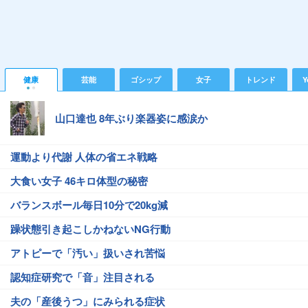
健康
芸能
ゴシップ
女子
トレンド
Y
山口達也 8年ぶり楽器姿に感涙か
運動より代謝 人体の省エネ戦略
大食い女子 46キロ体型の秘密
バランスボール毎日10分で20kg減
躁状態引き起こしかねないNG行動
アトピーで「汚い」扱いされ苦悩
認知症研究で「音」注目される
夫の「産後うつ」にみられる症状