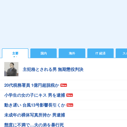
主要
国内
海外
IT 経済
ス
主犯格とされる男 無期懲役判決
20代税務署員 1億円超脱税か
小学生の女の子にキス 男を逮捕
動き遅い 台風13号影響長引くか
未成年の裸体写真所持か 男逮捕
態度に不満で…夫の弟を暴行死