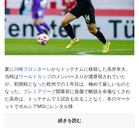
夏に
川崎フロンターレ
からトッテナムに移籍した高井幸大。
当時は
ワールドカップ
のメンバー入りが濃厚視されていた
が、初挑戦となった欧州での１年目は、極めて厳しいものと
なった。
プレミアリーグ
開幕前に負傷で離脱を余儀なくされ
た高井は、トッテナムで１試合も出ることなく、冬のマーケ
ットでボルシアMGにレンタル移
続きを読む