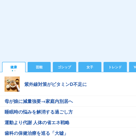
健康
芸能
ゴシップ
女子
トレンド
Y
紫外線対策がビタミンD不足に
母が娘に減量強要→家庭内別居へ
睡眠時の悩みを解消する過ごし方
運動より代謝 人体の省エネ戦略
歯科の保健治療を巡る「大嘘」