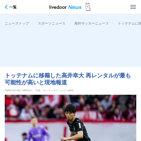
一覧
>
>
>
トッテナムに
ニューストップ
スポーツニュース
海外サッカーニュース
トッテナムに移籍した高井幸大 再レンタルが最も
可能性が高いと現地報道
2026年5月18日 14時42分
写真：サッカーダイジェストWeb