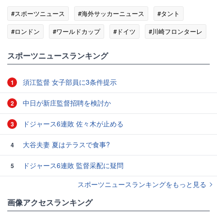
#スポーツニュース
#海外サッカーニュース
#タント
#ロンドン
#ワールドカップ
#ドイツ
#川崎フロンターレ
#プレミアリーグ
スポーツニュースランキング
須江監督 女子部員に3条件提示
1
中日が新庄監督招聘を検討か
2
ドジャース6連敗 佐々木が止める
3
大谷夫妻 夏はテラスで食事?
4
ドジャース6連敗 監督采配に疑問
5
スポーツニュースランキングをもっと見る
画像アクセスランキング