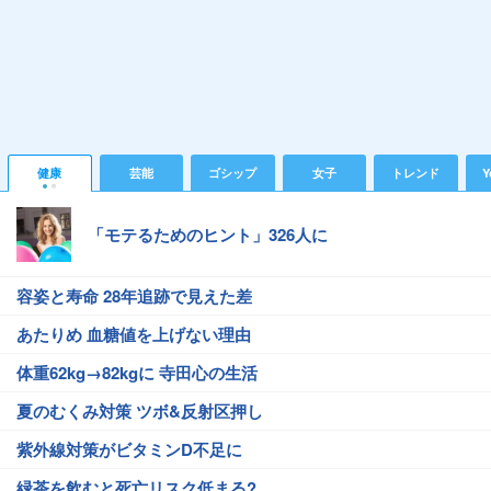
健康
芸能
ゴシップ
女子
トレンド
Y
「モテるためのヒント」326人に
容姿と寿命 28年追跡で見えた差
あたりめ 血糖値を上げない理由
体重62kg→82kgに 寺田心の生活
夏のむくみ対策 ツボ&反射区押し
紫外線対策がビタミンD不足に
緑茶を飲むと死亡リスク低まる?