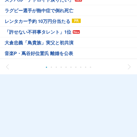
ラグビー選手が熱中症で倒れ死亡
レンタカー予約 10万円分当たる
「許せない不祥事タレント」1位
大倉忠義「鳥貴族」実父と初共演
音楽P・蔦谷好位置氏 離婚を公表