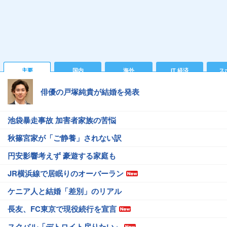
主要
国内
海外
IT 経済
ス
俳優の戸塚純貴が結婚を発表
池袋暴走事故 加害者家族の苦悩
秋篠宮家が「ご静養」されない訳
円安影響考えず 豪遊する家庭も
JR横浜線で居眠りのオーバーラン
ケニア人と結婚「差別」のリアル
長友、FC東京で現役続行を宣言
スクバル「デトロイト戻りたい」