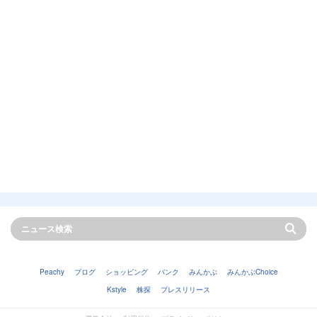
Peachy
ブログ
ショッピング
バンク
みんかぶ
みんかぶChoice
Kstyle
株探
プレスリリース