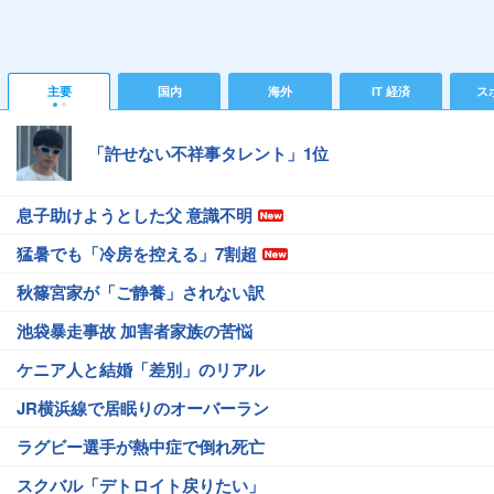
主要
国内
海外
IT 経済
ス
「許せない不祥事タレント」1位
息子助けようとした父 意識不明
猛暑でも「冷房を控える」7割超
秋篠宮家が「ご静養」されない訳
池袋暴走事故 加害者家族の苦悩
ケニア人と結婚「差別」のリアル
JR横浜線で居眠りのオーバーラン
ラグビー選手が熱中症で倒れ死亡
スクバル「デトロイト戻りたい」