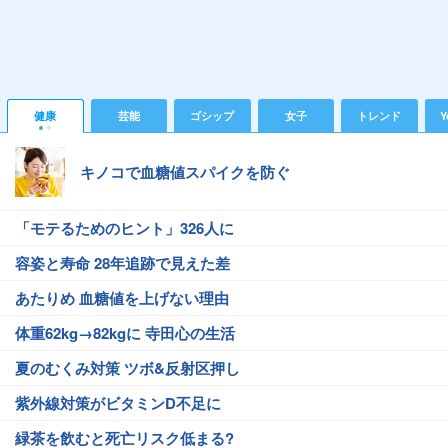
健康
芸能
ゴシップ
女子
トレンド
Y
キノコで血糖値スパイクを防ぐ
「モテるためのヒント」326人に
容姿と寿命 28年追跡で見えた差
あたりめ 血糖値を上げない理由
体重62kg→82kgに 寺田心の生活
夏のむくみ対策 ツボ&反射区押し
紫外線対策がビタミンD不足に
緑茶を飲むと死亡リスク低まる?