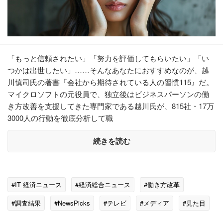
「もっと信頼されたい」「努力を評価してもらいたい」「い
つかは出世したい」……そんなあなたにおすすめなのが、越
川慎司氏の著書『会社から期待されている人の習慣115』だ。
マイクロソフトの元役員で、独立後はビジネスパーソンの働
き方改善を支援してきた専門家である越川氏が、815社・17万
3000人の行動を徹底分析して職
続きを読む
#IT 経済ニュース
#経済総合ニュース
#働き方改革
#調査結果
#NewsPicks
#テレビ
#メディア
#見た目