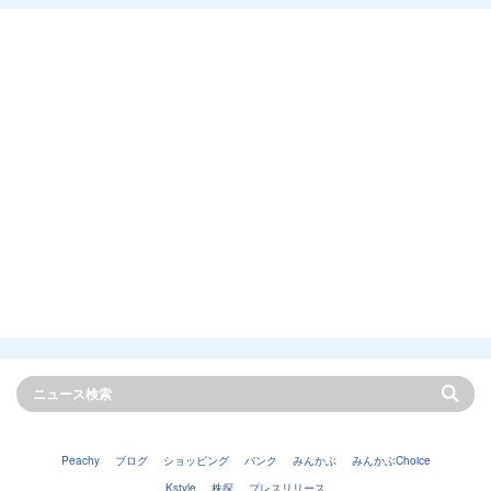
Peachy
ブログ
ショッピング
バンク
みんかぶ
みんかぶChoice
Kstyle
株探
プレスリリース