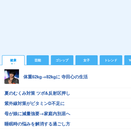
健康
芸能
ゴシップ
女子
トレンド
Y
体重62kg→82kgに 寺田心の生活
夏のむくみ対策 ツボ&反射区押し
紫外線対策がビタミンD不足に
母が娘に減量強要→家庭内別居へ
睡眠時の悩みを解消する過ごし方