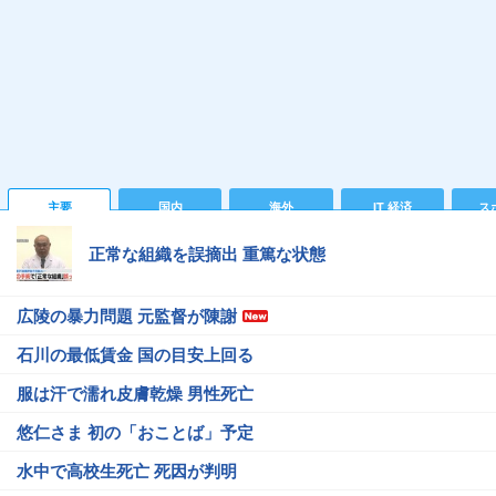
主要
国内
海外
IT 経済
ス
正常な組織を誤摘出 重篤な状態
広陵の暴力問題 元監督が陳謝
石川の最低賃金 国の目安上回る
服は汗で濡れ皮膚乾燥 男性死亡
悠仁さま 初の「おことば」予定
水中で高校生死亡 死因が判明