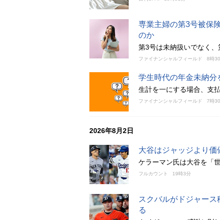
専業主婦の第3号被保
のか
第3号は未納扱いでなく、
ファイナンシャルフィールド
8時3
学生時代の年金未納分
生計を一にする場合、支
ファイナンシャルフィールド
7時3
2026年8月2日
大谷はジャッジより価
ケラーマン氏は大谷を「
フルカウント
19時3分
スクバルがドジャース
る