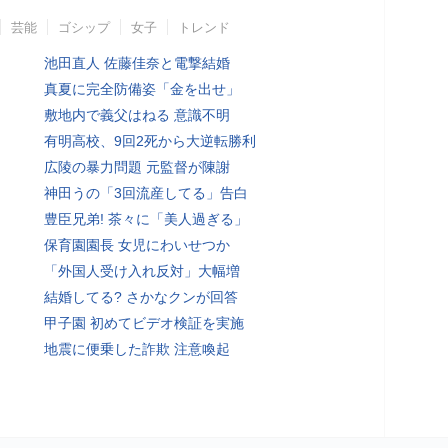
芸能
ゴシップ
女子
トレンド
池田直人 佐藤佳奈と電撃結婚
真夏に完全防備姿「金を出せ」
敷地内で義父はねる 意識不明
有明高校、9回2死から大逆転勝利
広陵の暴力問題 元監督が陳謝
神田うの「3回流産してる」告白
豊臣兄弟! 茶々に「美人過ぎる」
保育園園長 女児にわいせつか
「外国人受け入れ反対」大幅増
結婚してる? さかなクンが回答
甲子園 初めてビデオ検証を実施
地震に便乗した詐欺 注意喚起