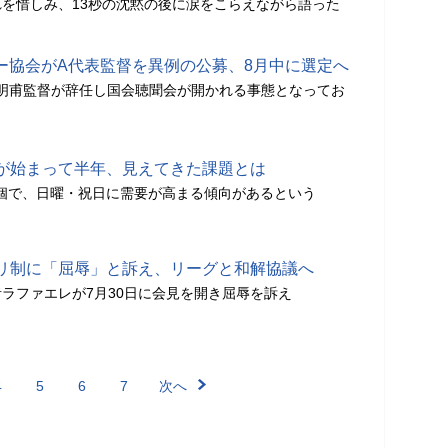
を惜しみ、13秒の沈黙の後に涙をこらえながら語った
ー協会がA代表監督を異例の公募、8月中に選定へ
明甫監督が辞任し国会聴聞会が開かれる事態となってお
が始まって半年、見えてきた課題とは
00個で、日曜・祝日に需要が高まる傾向があるという
リ制に「屈辱」と訴え、リーグと和解協議へ
ラファエレが7月30日に会見を開き屈辱を訴え
4
5
6
7
次へ