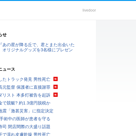
livedoor
らせ
『あの星が降る丘で、君とまた出会いた
』オリジナルグッズを3名様にプレゼン
ニュース
したトラック発見 男性死亡
高元監督 保護者に直接謝罪
ダリスト 本多灯被告を起訴
金で競艇? 約1.3億円脱税か
地震「激甚災害」に指定決定
 手術中の医師が患者を守る
寿司 閉店間際の大盛り話題
汗で濡れ皮膚乾燥 男性死亡