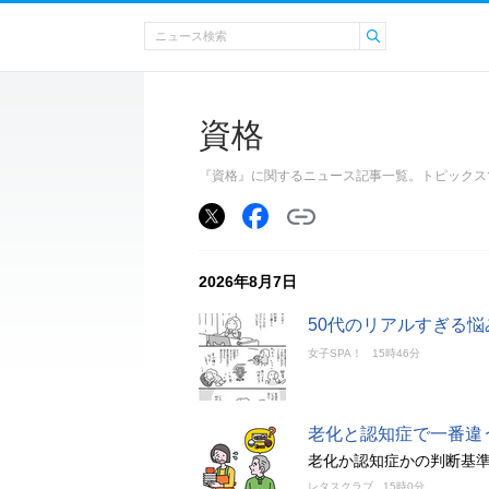
資格
『資格』に関するニュース記事一覧。トピックス
2026年8月7日
50代のリアルすぎる悩
女子SPA！
15時46分
老化と認知症で一番違
老化か認知症かの判断基
レタスクラブ
15時0分