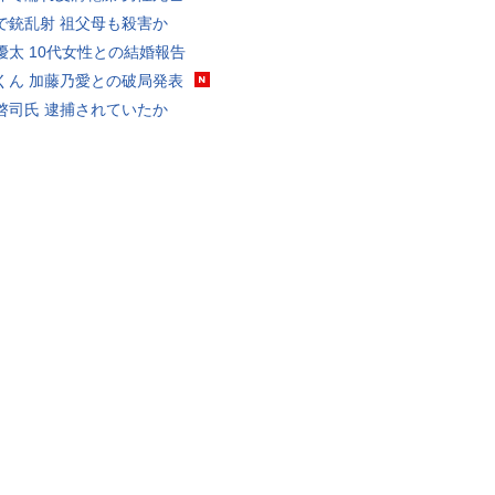
で銃乱射 祖父母も殺害か
優太 10代女性との結婚報告
くん 加藤乃愛との破局発表
啓司氏 逮捕されていたか