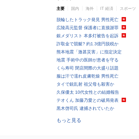
主要
国内
海外
IT 経済
スポーツ
脱輪したトラック発見 男性死亡
広陵高元監督 保護者に直接謝罪
銀メダリスト 本多灯被告を起訴
詐取金で競艇? 約1.3億円脱税か
熊本地震「激甚災害」に指定決定
地震 手術中の医師が患者を守る
くら寿司 閉店間際の大盛り話題
服は汗で濡れ皮膚乾燥 男性死亡
タイで銃乱射 祖父母も殺害か
久保優太 10代女性との結婚報告
テオくん 加藤乃愛との破局発表
黒木啓司氏 逮捕されていたか
もっと見る