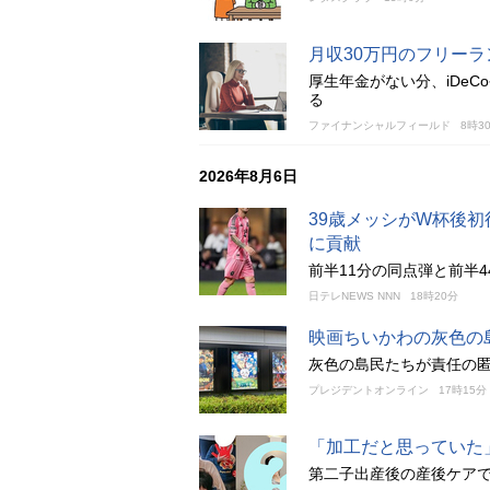
月収30万円のフリー
厚生年金がない分、iDe
る
ファイナンシャルフィールド
8時3
2026年8月6日
39歳メッシがW杯後
に貢献
前半11分の同点弾と前半
日テレNEWS NNN
18時20分
映画ちいかわの灰色の
灰色の島民たちが責任の
プレジデントオンライン
17時15分
「加工だと思っていた」
第二子出産後の産後ケアで