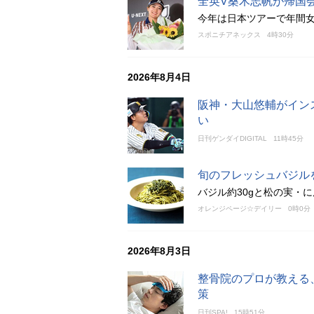
全英V桑木志帆が帰国
今年は日本ツアーで年間女
スポニチアネックス
4時30分
2026年8月4日
阪神・大山悠輔がイン
い
日刊ゲンダイDIGITAL
11時45分
旬のフレッシュバジル
バジル約30gと松の実・
オレンジページ☆デイリー
0時0分
2026年8月3日
整骨院のプロが教える
策
日刊SPA!
15時51分