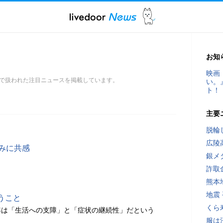
お知
映画
で扱われた注目ニュースを掲載しています。
い。
ト！
主要
脱輪
広陵
みに共感
銀メ
詐取
熊本
地震
うこと
くら
準は「生活への支障」と「症状の継続性」だという
服は