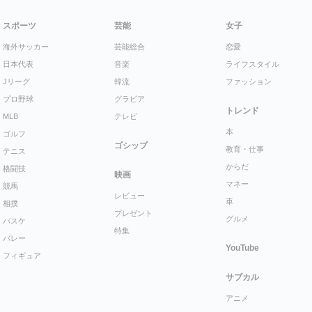
スポーツ
芸能
女子
海外サッカー
芸能総合
恋愛
日本代表
音楽
ライフスタイル
Jリーグ
韓流
ファッション
プロ野球
グラビア
トレンド
MLB
テレビ
本
ゴルフ
ゴシップ
教育・仕事
テニス
からだ
格闘技
映画
マネー
競馬
レビュー
車
相撲
プレゼント
グルメ
バスケ
特集
バレー
YouTube
フィギュア
サブカル
アニメ