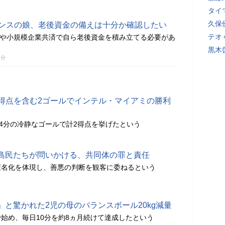
タイ
久保
ランスの娘、老後資金の備えは十分か確認したい
テオ
Coや小規模企業共済で自ら老後資金を積み立てる必要があ
黒木
0分
初得点を含む2ゴールでインテル・マイアミの勝利
44分の冷静なゴールで計2得点を挙げたという
島民たちが問いかける、共同体の罪と責任
匿名化を体現し、善悪の判断を観客に委ねるという
と驚かれた2児の母のバランスボール20kg減量
始め、毎日10分を約8ヵ月続けて達成したという