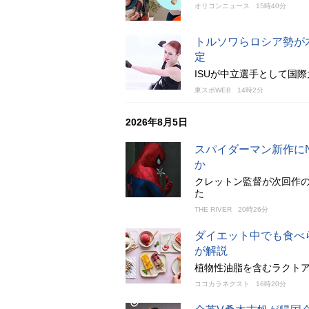
オリコンニュース
15時40分
トルソワらロシア勢が
定
ISUが中立選手として国
東スポWEB
14時2分
2026年8月5日
スパイダーマン新作に
か
クレットン監督が次回作の
た
THE RIVER
20時26分
ダイエット中でも食べ
が解説
植物性油脂を含むラクト
ココカラネクスト
16時20分