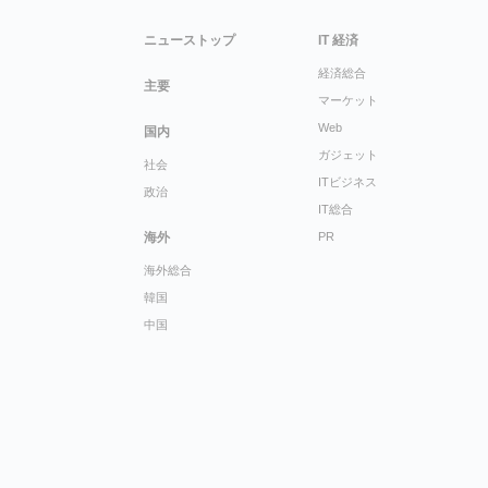
ニューストップ
IT 経済
経済総合
主要
マーケット
Web
国内
ガジェット
社会
ITビジネス
政治
IT総合
海外
PR
海外総合
韓国
中国