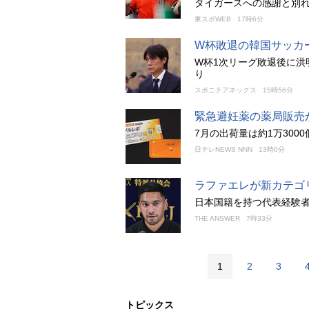
タイガースへの感謝と別れ
東スポWEB
17時6分
W杯敗退の韓国サッカ
W杯1次リーグ敗退後に洪
り
スポニチアネックス
15時56分
緊急避妊薬の薬局販売
7月の出荷量は約1万30
日テレNEWS NNN
13時0分
ラファエレが新カテゴ
日本国籍を持つ代表経験者
THE ANSWER
7時33分
1
2
3
トピックス