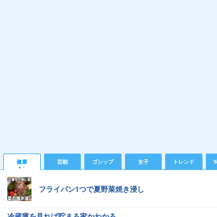
健康
芸能
ゴシップ
女子
トレンド
Y
フライパン1つで夏野菜焼き浸し
冷蔵庫を見れば貯まる家かわかる