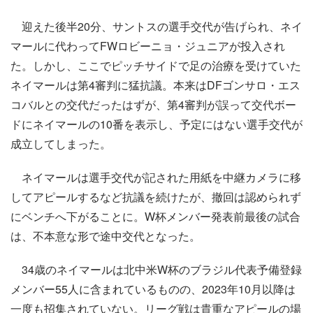
迎えた後半20分、サントスの選手交代が告げられ、ネイ
マールに代わってFWロビーニョ・ジュニアが投入され
た。しかし、ここでピッチサイドで足の治療を受けていた
ネイマールは第4審判に猛抗議。本来はDFゴンサロ・エス
コバルとの交代だったはずが、第4審判が誤って交代ボー
ドにネイマールの10番を表示し、予定にはない選手交代が
成立してしまった。
ネイマールは選手交代が記された用紙を中継カメラに移
してアピールするなど抗議を続けたが、撤回は認められず
にベンチへ下がることに。W杯メンバー発表前最後の試合
は、不本意な形で途中交代となった。
34歳のネイマールは北中米W杯のブラジル代表予備登録
メンバー55人に含まれているものの、2023年10月以降は
一度も招集されていない。リーグ戦は貴重なアピールの場