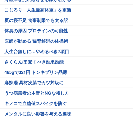
こじるり「人生最高体重」を更新
夏の寝不足 食事制限でも太る訳
体臭の原因 プロテインの可能性
医師が勧める 猫背解消の体操術
人生台無しに…やめるべき7項目
さくらんぼ 驚くべき効果効能
465gで321円 ドンキプリン品薄
麻辣湯 具材次第でカツ丼級に
うつ病患者の本音とNGな接し方
キノコで血糖値スパイクを防ぐ
メンタルに良い影響を与える趣味