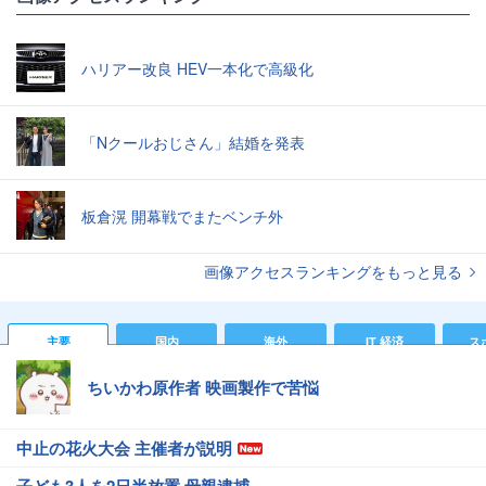
ハリアー改良 HEV一本化で高級化
「Nクールおじさん」結婚を発表
板倉滉 開幕戦でまたベンチ外
画像アクセスランキングをもっと見る
主要
国内
海外
IT 経済
ス
ちいかわ原作者 映画製作で苦悩
中止の花火大会 主催者が説明
子ども3人を2日半放置 母親逮捕