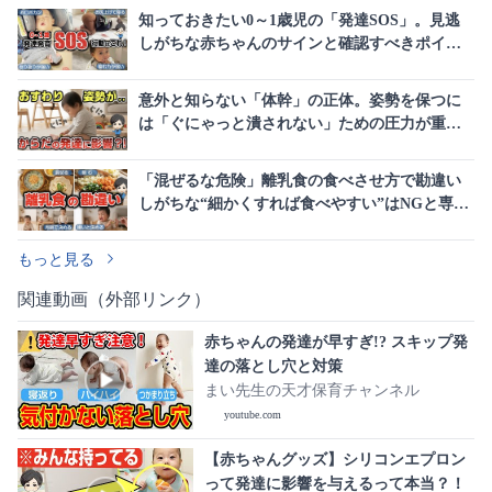
知っておきたい0～1歳児の「発達SOS」。見逃
しがちな赤ちゃんのサインと確認すべきポイン
ト
意外と知らない「体幹」の正体。姿勢を保つに
は「ぐにゃっと潰されない」ための圧力が重要
だった
「混ぜるな危険」離乳食の食べさせ方で勘違い
しがちな“細かくすれば食べやすい”はNGと専門
家が警告
もっと見る
関連動画（外部リンク）
赤ちゃんの発達が早すぎ!? スキップ発
達の落とし穴と対策
まい先生の天才保育チャンネル
youtube.com
【赤ちゃんグッズ】シリコンエプロン
って発達に影響を与えるって本当？！