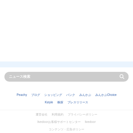
Peachy
ブログ
ショッピング
バンク
みんかぶ
みんかぶChoice
Kstyle
株探
プレスリリース
運営会社
利用規約
プライバシーポリシー
livedoorお客様サポートセンター
livedoor
コンテンツ・広告ポリシー