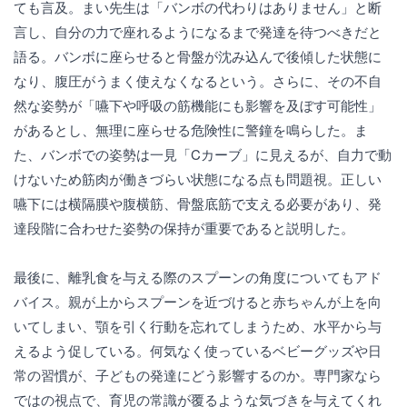
ても言及。まい先生は「バンボの代わりはありません」と断
言し、自分の力で座れるようになるまで発達を待つべきだと
語る。バンボに座らせると骨盤が沈み込んで後傾した状態に
なり、腹圧がうまく使えなくなるという。さらに、その不自
然な姿勢が「嚥下や呼吸の筋機能にも影響を及ぼす可能性」
があるとし、無理に座らせる危険性に警鐘を鳴らした。ま
た、バンボでの姿勢は一見「Cカーブ」に見えるが、自力で動
けないため筋肉が働きづらい状態になる点も問題視。正しい
嚥下には横隔膜や腹横筋、骨盤底筋で支える必要があり、発
達段階に合わせた姿勢の保持が重要であると説明した。
最後に、離乳食を与える際のスプーンの角度についてもアド
バイス。親が上からスプーンを近づけると赤ちゃんが上を向
いてしまい、顎を引く行動を忘れてしまうため、水平から与
えるよう促している。何気なく使っているベビーグッズや日
常の習慣が、子どもの発達にどう影響するのか。専門家なら
ではの視点で、育児の常識が覆るような気づきを与えてくれ