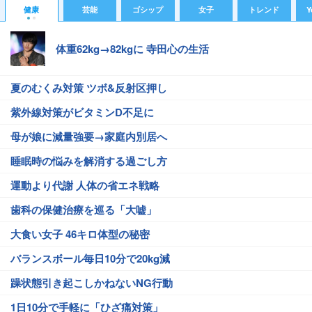
健康
芸能
ゴシップ
女子
トレンド
Y
体重62kg→82kgに 寺田心の生活
夏のむくみ対策 ツボ&反射区押し
紫外線対策がビタミンD不足に
母が娘に減量強要→家庭内別居へ
睡眠時の悩みを解消する過ごし方
運動より代謝 人体の省エネ戦略
歯科の保健治療を巡る「大嘘」
大食い女子 46キロ体型の秘密
バランスボール毎日10分で20kg減
躁状態引き起こしかねないNG行動
1日10分で手軽に「ひざ痛対策」