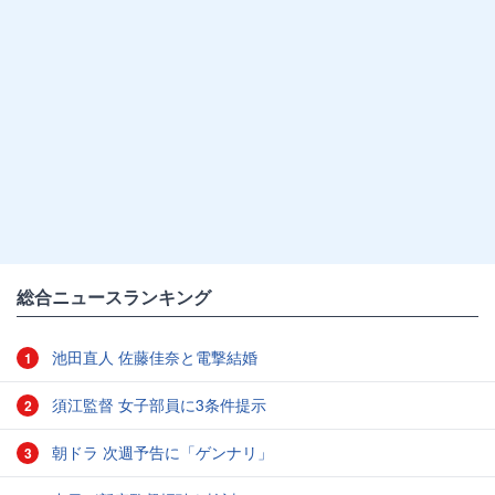
総合ニュースランキング
池田直人 佐藤佳奈と電撃結婚
1
須江監督 女子部員に3条件提示
2
朝ドラ 次週予告に「ゲンナリ」
3