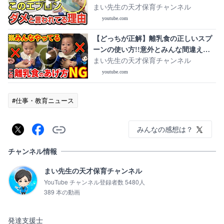
まい先生の天才保育チャンネル
youtube.com
【どっちが正解】離乳食の正しいスプ
ーンの使い方!!意外とみんな間違えて
いる!
まい先生の天才保育チャンネル
youtube.com
#仕事・教育ニュース
みんなの感想は？
チャンネル情報
まい先生の天才保育チャンネル
YouTube チャンネル登録者数 5480人
389 本の動画
発達支援士
