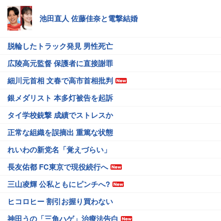
池田直人 佐藤佳奈と電撃結婚
脱輪したトラック発見 男性死亡
広陵高元監督 保護者に直接謝罪
細川元首相 文春で高市首相批判
銀メダリスト 本多灯被告を起訴
タイ学校銃撃 成績でストレスか
正常な組織を誤摘出 重篤な状態
れいわの新党名「覚えづらい」
長友佑都 FC東京で現役続行へ
三山凌輝 公私ともにピンチへ?
ヒコロヒー 割引お握り買わない
神田うの「三角ハゲ」治療法告白