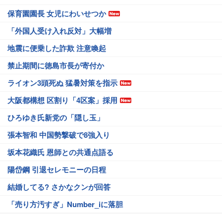
保育園園長 女児にわいせつか
「外国人受け入れ反対」大幅増
地震に便乗した詐欺 注意喚起
禁止期間に徳島市長が寄付か
ライオン3頭死ぬ 猛暑対策を指示
大阪都構想 区割り「4区案」採用
ひろゆき氏新党の「隠し玉」
張本智和 中国勢撃破で8強入り
坂本花織氏 恩師との共通点語る
陽岱鋼 引退セレモニーの日程
結婚してる? さかなクンが回答
「売り方汚すぎ」Number_iに落胆