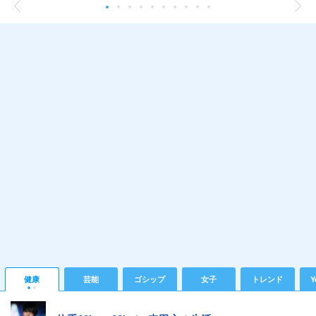
健康
芸能
ゴシップ
女子
トレンド
Y