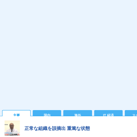
主要
国内
海外
IT 経済
ス
正常な組織を誤摘出 重篤な状態