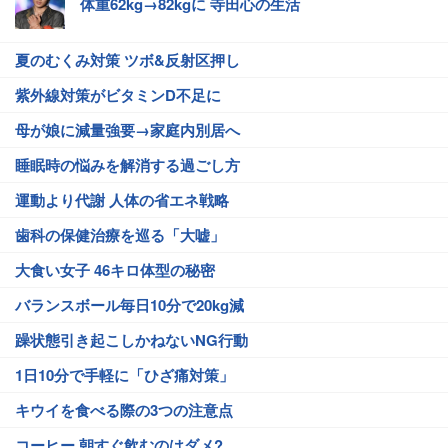
体重62kg→82kgに 寺田心の生活
夏のむくみ対策 ツボ&反射区押し
紫外線対策がビタミンD不足に
母が娘に減量強要→家庭内別居へ
睡眠時の悩みを解消する過ごし方
運動より代謝 人体の省エネ戦略
歯科の保健治療を巡る「大嘘」
大食い女子 46キロ体型の秘密
バランスボール毎日10分で20kg減
躁状態引き起こしかねないNG行動
1日10分で手軽に「ひざ痛対策」
キウイを食べる際の3つの注意点
コーヒー 朝すぐ飲むのはダメ?