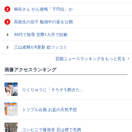
桐谷さん がん後悔「千円位」か
2
高校生の信子 勉強中の姿を公開
3
30代で祖母 交際1カ月で妊娠
4
三山凌輝がX更新 総ツッコミ
5
芸能ニュースランキングをもっと見る
画像アクセスランキング
りくりゅうに「そろそろ飽きた」
トリプル台風 お盆の天気予想
コンビニで爆発音 店は煙で充満