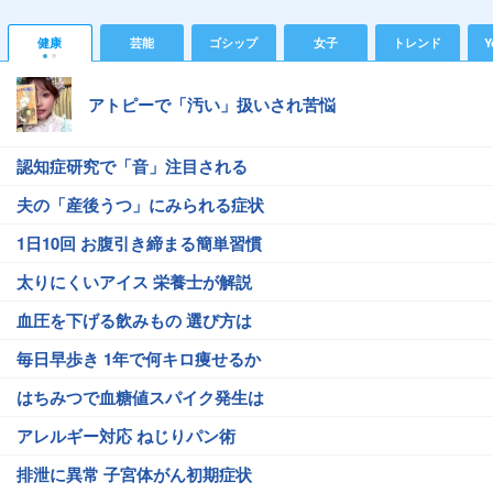
健康
芸能
ゴシップ
女子
トレンド
Y
アトピーで「汚い」扱いされ苦悩
認知症研究で「音」注目される
夫の「産後うつ」にみられる症状
1日10回 お腹引き締まる簡単習慣
太りにくいアイス 栄養士が解説
血圧を下げる飲みもの 選び方は
毎日早歩き 1年で何キロ痩せるか
はちみつで血糖値スパイク発生は
アレルギー対応 ねじりパン術
排泄に異常 子宮体がん初期症状