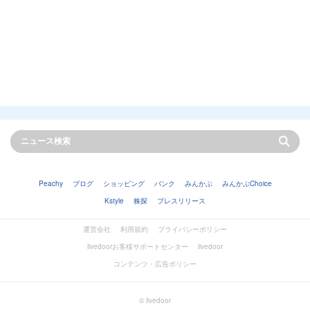
Peachy
ブログ
ショッピング
バンク
みんかぶ
みんかぶChoice
Kstyle
株探
プレスリリース
運営会社
利用規約
プライバシーポリシー
livedoorお客様サポートセンター
livedoor
コンテンツ・広告ポリシー
© livedoor