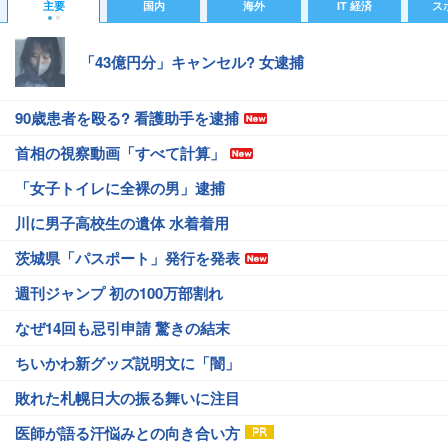
主要
国内
海外
IT 経済
ス
「43億円分」キャンセル? 女逮捕
90歳患者を殴る? 看護助手を逮捕
首相の視察動画「すべて計算」
「女子トイレに全裸の男」逮捕
川に男子高校生の遺体 水着着用
茨城県「パスポート」発行を発表
週刊ジャンプ 初の100万部割れ
なぜ14回も忌引申請 驚きの結末
ちいかわ新グッズ説明文に「闇」
敗れた札幌日大の振る舞いに注目
医師が語る汗悩みとの向き合い方