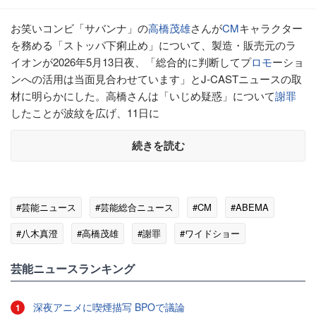
お笑いコンビ「サバンナ」の
高橋茂雄
さんが
CM
キャラクター
を務める「ストッパ下痢止め」について、製造・販売元のラ
イオンが2026年5月13日夜、「総合的に判断してプ
ロモ
ーショ
ンへの活用は当面見合わせています」とJ-CASTニュースの取
材に明らかにした。高橋さんは「いじめ疑惑」について
謝罪
したことが波紋を広げ、11日に
続きを読む
#芸能ニュース
#芸能総合ニュース
#CM
#ABEMA
#八木真澄
#高橋茂雄
#謝罪
#ワイドショー
#日刊スポーツ
#ロモ
芸能ニュースランキング
深夜アニメに喫煙描写 BPOで議論
1