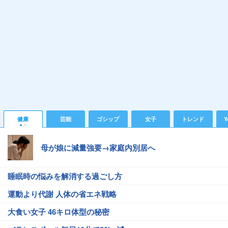
健康
芸能
ゴシップ
女子
トレンド
Y
母が娘に減量強要→家庭内別居へ
睡眠時の悩みを解消する過ごし方
運動より代謝 人体の省エネ戦略
大食い女子 46キロ体型の秘密