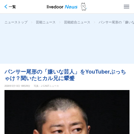
一覧
>
>
>
パンサー尾形の「嫌いな
ニューストップ
芸能ニュース
芸能総合ニュース
パンサー尾形の「嫌いな芸人」をYouTuberぶっち
ゃけ？聞いたヒカル兄に顰蹙
2026年5月13日 18時29分
写真：J-CASTニュース