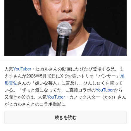
人気
YouTuber
・ヒカルさんの動画にたびたび登場する兄、ま
えすさんが2026年5月12日にXでお笑いトリオ「パンサー」
尾
形貴弘
さんの「嫌いな芸人」に言及し、ひんしゅくを買って
いる。「ずっと気になってた」...直接コラボの
YouTuber
から
又聞きかXでは、人気
YouTuber
・カノックスター（かの）さん
がヒカルさんとのコラボ撮影に
続きを読む