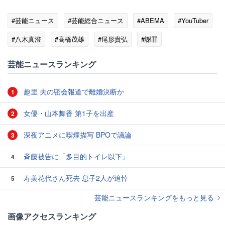
#芸能ニュース
#芸能総合ニュース
#ABEMA
#YouTuber
#八木真澄
#高橋茂雄
#尾形貴弘
#謝罪
#ワイドショー
芸能ニュースランキング
趣里 夫の密会報道で離婚決断か
1
女優・山本舞香 第1子を出産
2
深夜アニメに喫煙描写 BPOで議論
3
斉藤被告に「多目的トイレ以下」
4
寿美花代さん死去 息子2人が追悼
5
芸能ニュースランキングをもっと見る
画像アクセスランキング