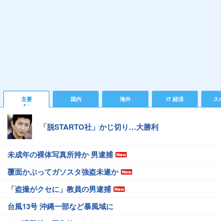
主要
国内
海外
IT 経済
ス
「脱STARTO社」かじ切り…大勝利
未成年の裸体写真所持か 男逮捕
覆面かぶってガソスタ強盗未遂か
「盗撮がクセに」教員の男逮捕
台風13号 沖縄一部など暴風域に