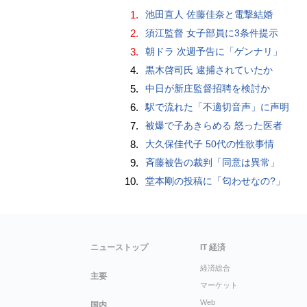
1.
池田直人 佐藤佳奈と電撃結婚
2.
須江監督 女子部員に3条件提示
3.
朝ドラ 次週予告に「ゲンナリ」
4.
黒木啓司氏 逮捕されていたか
5.
中日が新庄監督招聘を検討か
6.
駅で流れた「不適切音声」に声明
7.
被爆で子あきらめる 怒った医者
8.
大久保佳代子 50代の性欲事情
9.
斉藤被告の裁判「同意は異常」
10.
堂本剛の投稿に「匂わせなの?」
ニューストップ
IT 経済
経済総合
主要
マーケット
Web
国内