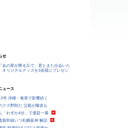
らせ
『あの星が降る丘で、君とまた出会いた
』オリジナルグッズを3名様にプレゼン
ニュース
13号 沖縄・奄美で影響続く
のクズ野郎だ 父親が陳述も
も「わずか4分」で退廷一幕
道新幹線いつ札幌延伸 解説
被告 時速50キロ以上超過か