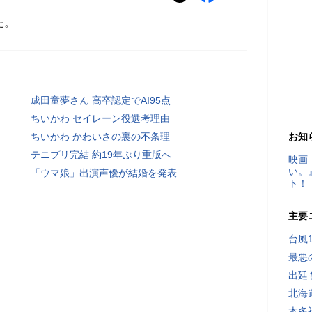
た。
成田童夢さん 高卒認定でAI95点
ちいかわ セイレーン役選考理由
ちいかわ かわいさの裏の不条理
お知
テニプリ完結 約19年ぶり重版へ
映画
い。
「ウマ娘」出演声優が結婚を発表
ト！
主要
台風
最悪
出廷
北海
本多