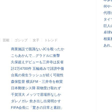
何や
代理
タイ
巨人
卓球
相葉
芸能
ゴシップ
女子
トレンド
あれ
商業施設で面識ないJCを殴ったか
こらあかんで…グラドルに衝撃
久保超えデビューも三井寺は反省
計2万4700件 五輪絡みで誹謗中傷
台風の発生ラッシュが続く可能性
森保監督 横浜FM・三井寺を称賛
日本郵便シス障 荷物受け取れず
千賀滉大 メッツで居場所なしか
ダレノガレ 炊き出し出発明かす
FIFA会長に「驚きの日常と素顔」