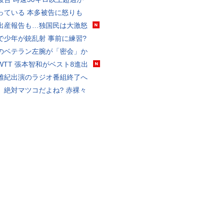
っている 本多被告に怒りも
出産報告も…独国民は大激怒
で少年が銃乱射 事前に練習?
のベテラン左腕が「密会」か
WTT 張本智和がベスト8進出
雅紀出演のラジオ番組終了へ
、絶対マツコだよね? 赤裸々