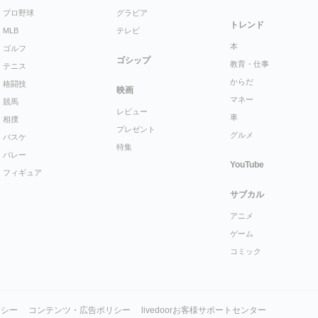
プロ野球
グラビア
トレンド
MLB
テレビ
本
ゴルフ
ゴシップ
教育・仕事
テニス
からだ
格闘技
映画
マネー
競馬
レビュー
車
相撲
プレゼント
グルメ
バスケ
特集
バレー
YouTube
フィギュア
サブカル
アニメ
ゲーム
コミック
リシー
コンテンツ・広告ポリシー
livedoorお客様サポートセンター