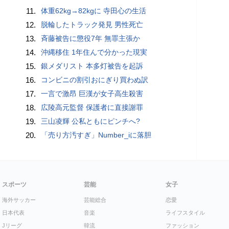
11.
体重62kg→82kgに 寺田心の生活
12.
脱輪したトラック発見 男性死亡
13.
斉藤被告に懲役7年 無罪主張か
14.
沖縄移住 1年住んで分かった現実
15.
銀メダリスト 本多灯被告を起訴
16.
コンビニの割引おにぎり買わぬ訳
17.
一言で激昂 巨漢が女子高生殺害
18.
広陵高元監督 保護者に直接謝罪
19.
三山凌輝 公私ともにピンチへ?
20.
「売り方汚すぎ」Number_iに落胆
スポーツ
芸能
女子
海外サッカー
芸能総合
恋愛
日本代表
音楽
ライフスタイル
Jリーグ
韓流
ファッション