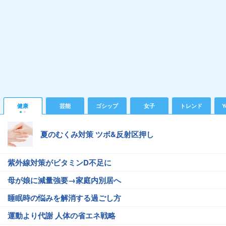
健康
芸能
ゴシップ
女子
トレンド
Y
夏のむくみ対策 ツボ&反射区押し
紫外線対策がビタミンD不足に
母が娘に減量強要→家庭内別居へ
睡眠時の悩みを解消する過ごし方
運動より代謝 人体の省エネ戦略