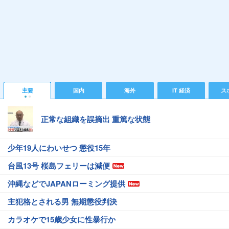
主要
国内
海外
IT 経済
ス
正常な組織を誤摘出 重篤な状態
少年19人にわいせつ 懲役15年
台風13号 桜島フェリーは減便
沖縄などでJAPANローミング提供
主犯格とされる男 無期懲役判決
カラオケで15歳少女に性暴行か