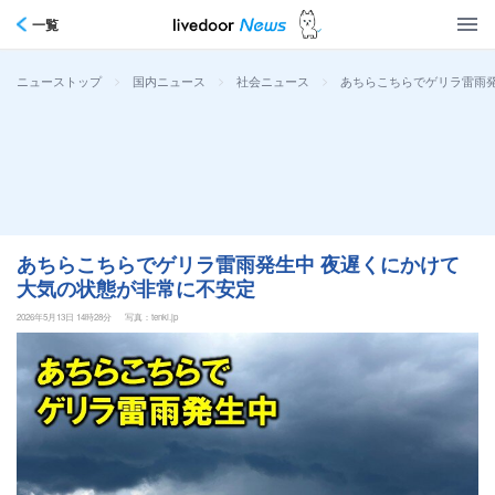
一覧
>
>
>
あちらこちらでゲリラ雷雨
ニューストップ
国内ニュース
社会ニュース
あちらこちらでゲリラ雷雨発生中 夜遅くにかけて
大気の状態が非常に不安定
2026年5月13日 14時28分
写真：tenki.jp