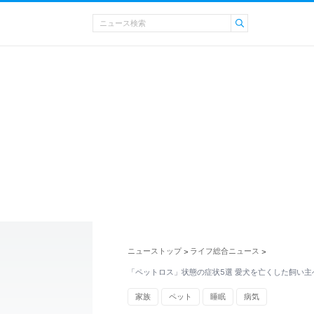
ニューストップ
ライフ総合ニュース
>
>
「ペットロス」状態の症状5選 愛犬を亡くした飼い主
家族
ペット
睡眠
病気