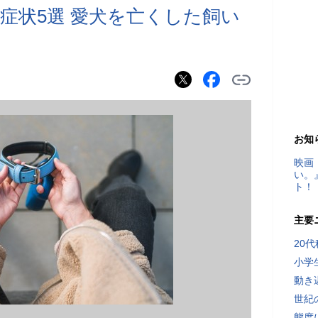
症状5選 愛犬を亡くした飼い
お知
映画
い。
ト！
主要
20
小学
動き
世紀
態度