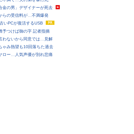
合金の男」デザイナーが死去
からの受信料が…不満爆発
 古いPCが復活するUSB
猶予つけば御の字 記者指摘
言わないから同意では…見解
ちゃみ熱望も10回落ちた過去
ヤロー…人気声優が別れ悲痛