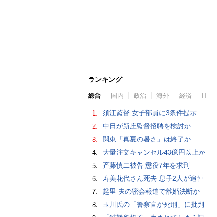
ランキング
総合
国内
政治
海外
経済
IT
1.
須江監督 女子部員に3条件提示
2.
中日が新庄監督招聘を検討か
3.
関東「真夏の暑さ」は終了か
4.
大量注文キャンセル43億円以上か
5.
斉藤慎二被告 懲役7年を求刑
6.
寿美花代さん死去 息子2人が追悼
7.
趣里 夫の密会報道で離婚決断か
8.
玉川氏の「警察官が死刑」に批判