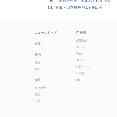
9.
「避難所格差」生まれてしまう訳
10.
女優・山本舞香 第1子を出産
ニューストップ
IT 経済
経済総合
主要
マーケット
Web
国内
ガジェット
社会
ITビジネス
政治
IT総合
海外
PR
海外総合
韓国
中国