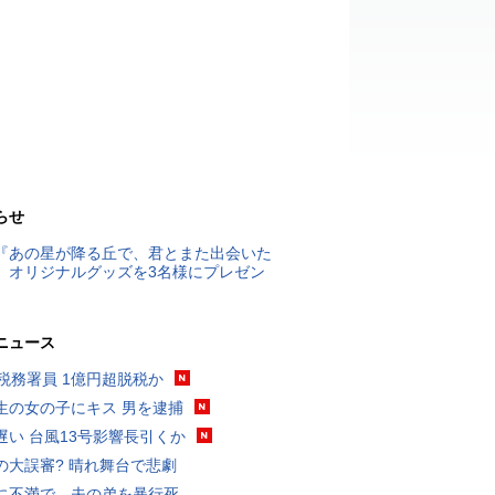
らせ
『あの星が降る丘で、君とまた出会いた
』オリジナルグッズを3名様にプレゼン
ニュース
代税務署員 1億円超脱税か
生の女の子にキス 男を逮捕
遅い 台風13号影響長引くか
の大誤審? 晴れ舞台で悲劇
に不満で…夫の弟を暴行死