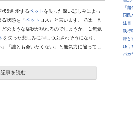
「超
状5選 愛する
ペット
を失った深い悲しみによっ
国民
出る状態を『
ペット
ロス』と言います。では、具
注目
どのような症状が現れるのでしょうか。 1.無気
執行
ト
を失った悲しみに押しつぶされそうになり、
嫌と
ゆう
い」「誰とも会いたくない」と無気力に陥ってし
バカ
記事を読む