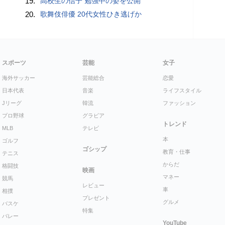
19.
高校生の信子 勉強中の姿を公開
20.
歌舞伎俳優 20代女性ひき逃げか
スポーツ
芸能
女子
海外サッカー
芸能総合
恋愛
日本代表
音楽
ライフスタイル
Jリーグ
韓流
ファッション
プロ野球
グラビア
トレンド
MLB
テレビ
本
ゴルフ
ゴシップ
教育・仕事
テニス
からだ
格闘技
映画
マネー
競馬
レビュー
車
相撲
プレゼント
グルメ
バスケ
特集
バレー
YouTube