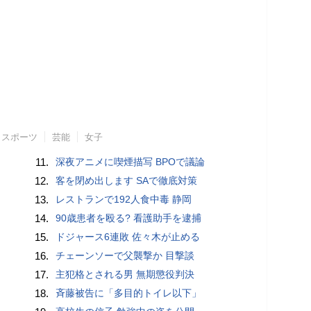
スポーツ
芸能
女子
11.
深夜アニメに喫煙描写 BPOで議論
12.
客を閉め出します SAで徹底対策
13.
レストランで192人食中毒 静岡
14.
90歳患者を殴る? 看護助手を逮捕
15.
ドジャース6連敗 佐々木が止める
16.
チェーンソーで父襲撃か 目撃談
17.
主犯格とされる男 無期懲役判決
18.
斉藤被告に「多目的トイレ以下」