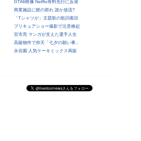
GTA6映像 Netflix有料先行に反発
商業施設に鯉の群れ 誰か放流?
「Tシャツが」主題歌の歌詞着目
プリキュアショー撮影で注意喚起
宮市亮 マンガが支えた選手人生
高級物件で仰天「七夕の願い事」
永谷園 人気ケーキミックス再販