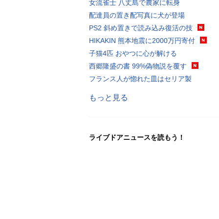
女流雀士 八丈島で農家に転身
配達員の置き配写真に犬が登場
PS2 斜め置きで読み込み復活の技
HIKAKIN 熊本地震に2000万円寄付
子猫4匹 おやつに心が解ける
西郷隆盛の書 99%偽物説を覆す
フランス人が惚れた皿はセリア製
もっと見る
ライブドアニュースを読もう！