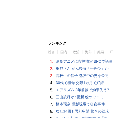
ランキング
総合
国内
政治
海外
経済
IT
1.
深夜アニメに喫煙描写 BPOで議論
2.
桐谷さん がん後悔「千円位」か
3.
高校生の信子 勉強中の姿を公開
4.
30代で祖母 交際1カ月で妊娠
5.
エアリズム 2年前後で効果失う?
6.
三山凌輝がX更新 総ツッコミ
7.
橋本環奈 撮影現場で窃盗事件
8.
なぜ14回も忌引申請 驚きの結末