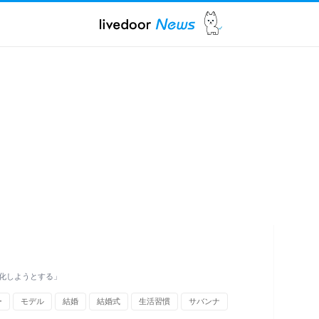
化しようとする」
ー
モデル
結婚
結婚式
生活習慣
サバンナ