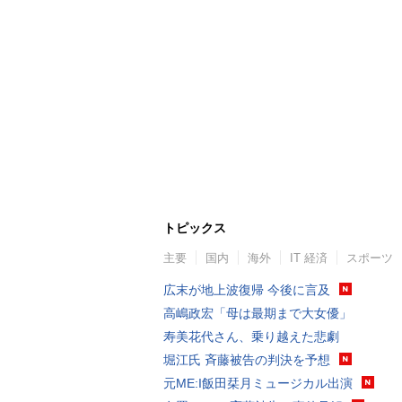
トピックス
主要
国内
海外
IT 経済
スポーツ
広末が地上波復帰 今後に言及
高嶋政宏「母は最期まで大女優」
寿美花代さん、乗り越えた悲劇
堀江氏 斉藤被告の判決を予想
元ME:I飯田栞月ミュージカル出演