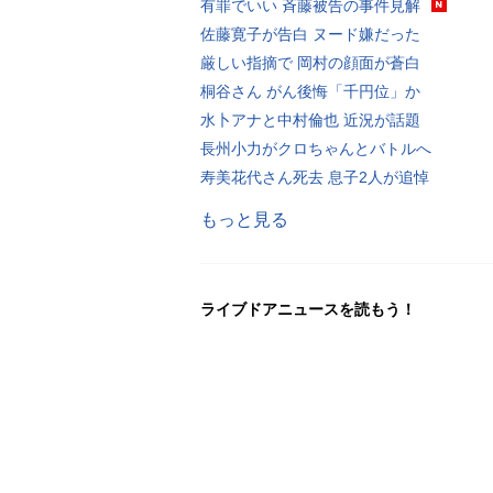
有罪でいい 斉藤被告の事件見解
佐藤寛子が告白 ヌード嫌だった
厳しい指摘で 岡村の顔面が蒼白
桐谷さん がん後悔「千円位」か
水卜アナと中村倫也 近況が話題
長州小力がクロちゃんとバトルへ
寿美花代さん死去 息子2人が追悼
もっと見る
ライブドアニュースを読もう！