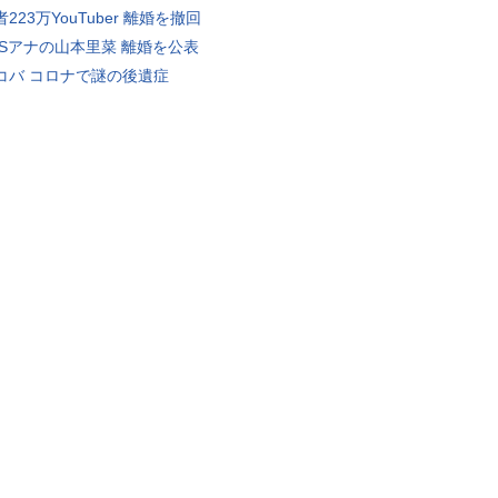
223万YouTuber 離婚を撤回
BSアナの山本里菜 離婚を公表
コバ コロナで謎の後遺症