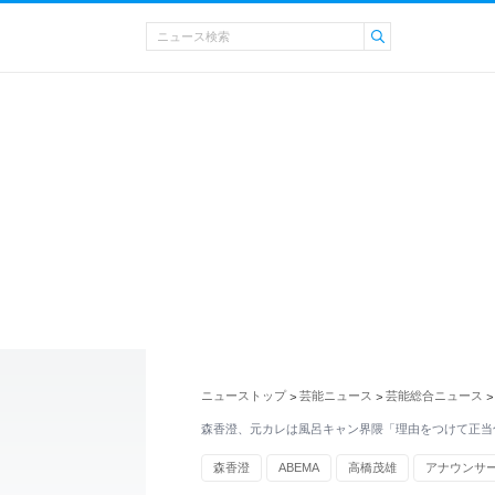
ニューストップ
芸能ニュース
芸能総合ニュース
>
>
>
森香澄、元カレは風呂キャン界隈「理由をつけて正当
森香澄
ABEMA
高橋茂雄
アナウンサ
夏菜
婚活