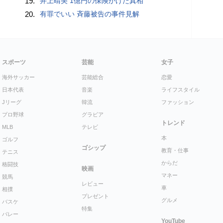
19.
井上晴美 1億円の保険かけた真相
20.
有罪でいい 斉藤被告の事件見解
スポーツ
芸能
女子
海外サッカー
芸能総合
恋愛
日本代表
音楽
ライフスタイル
Jリーグ
韓流
ファッション
プロ野球
グラビア
トレンド
MLB
テレビ
本
ゴルフ
ゴシップ
教育・仕事
テニス
からだ
格闘技
映画
マネー
競馬
レビュー
車
相撲
プレゼント
グルメ
バスケ
特集
バレー
YouTube