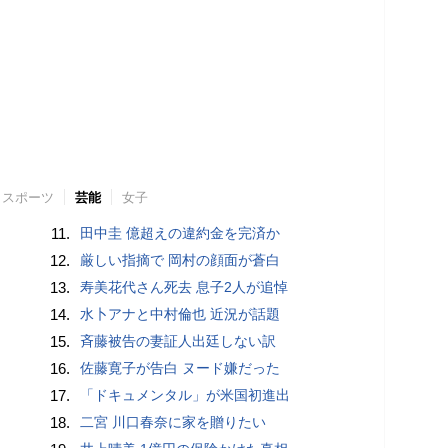
スポーツ
芸能
女子
11.
田中圭 億超えの違約金を完済か
12.
厳しい指摘で 岡村の顔面が蒼白
13.
寿美花代さん死去 息子2人が追悼
14.
水卜アナと中村倫也 近況が話題
15.
斉藤被告の妻証人出廷しない訳
16.
佐藤寛子が告白 ヌード嫌だった
17.
「ドキュメンタル」が米国初進出
18.
二宮 川口春奈に家を贈りたい