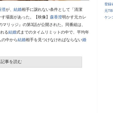
登録者
香澄
が、
結婚
相手に譲れない条件として「清潔
元T
かす場面があった。【映像】
森香澄
明かす元カレ
ケン
のマリッジ』の第3話が公開された。同番組は、
われる
結婚
式までのタイムリミットの中で、平均年
0人の中から
結婚
相手を見つけなければならない
婚
記事を読む