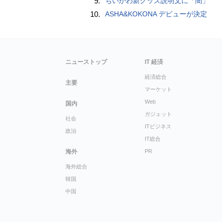
9.
ちいかわ新グッズ説明文に「闇」
10.
ASHA&KOKONA デビューが決定
ニューストップ
IT 経済
経済総合
主要
マーケット
Web
国内
ガジェット
社会
ITビジネス
政治
IT総合
海外
PR
海外総合
韓国
中国