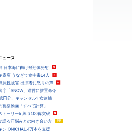
ニュース
鮮 日本海に向け飛翔体発射
キ露店 うなぎで食中毒14人
K職員性被害 出演者に怒りの声
者庁「SNOW」運営に措置命令
3億円分」キャンセル? 女逮捕
の視察動画「すべて計算」
ストーリー5 興収100億突破
が語る汗悩みとの向き合い方
ン ONICHA1.4万本を支援