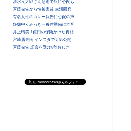
清水良太郎さん急逝で娘に心配も
斉藤被告から性被害後 生活困窮
有名女性のカレー報告に心配の声
妊娠中くみっきー移住準備に本音
井上晴美 1億円の保険かけた真相
宮崎麗果氏 インスタで近影公開
斉藤被告 証言を受け6秒おじぎ