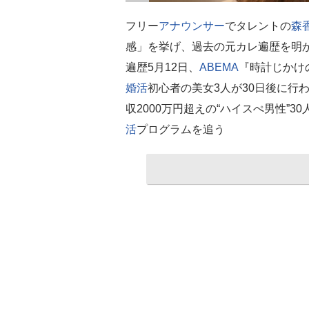
フリー
アナウンサー
でタレントの
森
感」を挙げ、過去の元カレ遍歴を明
遍歴5月12日、
ABEMA
『時計じかけ
婚活
初心者の美女3人が30日後に行
収2000万円超えの“ハイスぺ男性”3
活
プログラムを追う