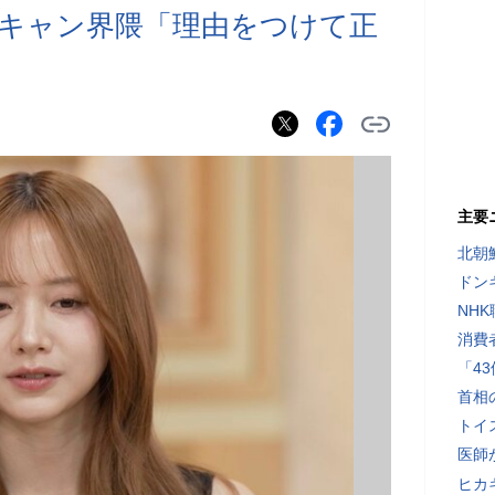
キャン界隈「理由をつけて正
主要
北朝
ドン
NH
消費
「4
首相
トイ
医師
ヒカキ