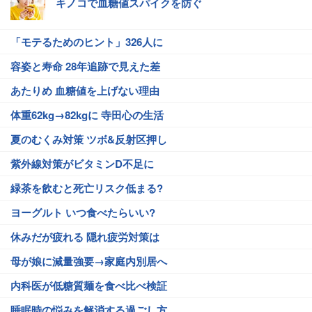
キノコで血糖値スパイクを防ぐ
「モテるためのヒント」326人に
容姿と寿命 28年追跡で見えた差
あたりめ 血糖値を上げない理由
体重62kg→82kgに 寺田心の生活
夏のむくみ対策 ツボ&反射区押し
紫外線対策がビタミンD不足に
緑茶を飲むと死亡リスク低まる?
ヨーグルト いつ食べたらいい?
休みだが疲れる 隠れ疲労対策は
母が娘に減量強要→家庭内別居へ
内科医が低糖質麺を食べ比べ検証
睡眠時の悩みを解消する過ごし方