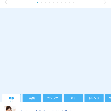
健康
芸能
ゴシップ
女子
トレンド
Y