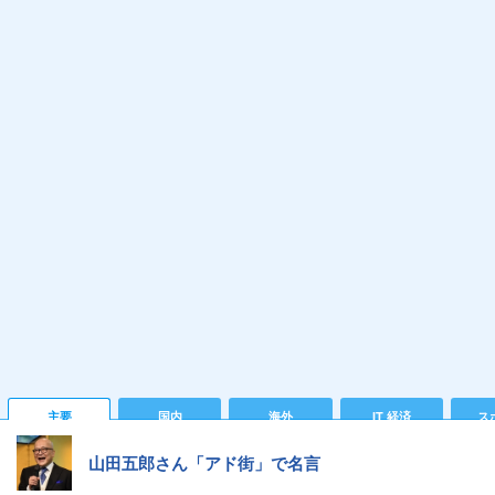
主要
国内
海外
IT 経済
ス
山田五郎さん「アド街」で名言