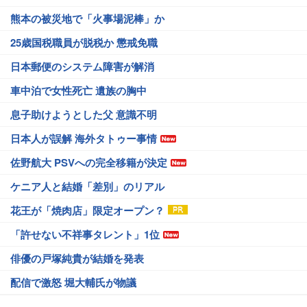
熊本の被災地で「火事場泥棒」か
25歳国税職員が脱税か 懲戒免職
日本郵便のシステム障害が解消
車中泊で女性死亡 遺族の胸中
息子助けようとした父 意識不明
日本人が誤解 海外タトゥー事情
佐野航大 PSVへの完全移籍が決定
ケニア人と結婚「差別」のリアル
花王が「焼肉店」限定オープン？
「許せない不祥事タレント」1位
俳優の戸塚純貴が結婚を発表
配信で激怒 堀大輔氏が物議