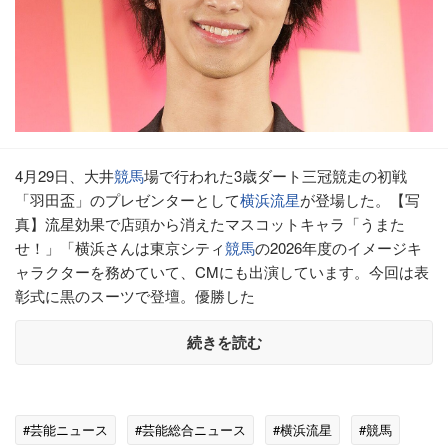
4月29日、大井
競馬
場で行われた3歳ダート三冠競走の初戦
「羽田盃」のプレゼンターとして
横浜流星
が登場した。【写
真】流星効果で店頭から消えたマスコットキャラ「うまた
せ！」「横浜さんは東京シティ
競馬
の2026年度のイメージキ
ャラクターを務めていて、CMにも出演しています。今回は表
彰式に黒のスーツで登壇。優勝した
続きを読む
#芸能ニュース
#芸能総合ニュース
#横浜流星
#競馬