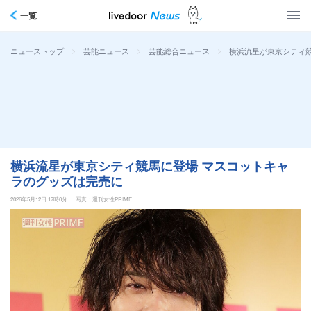
一覧
>
>
>
横浜流星が東京シティ
ニューストップ
芸能ニュース
芸能総合ニュース
横浜流星が東京シティ競馬に登場 マスコットキャ
ラのグッズは完売に
2026年5月12日 17時0分
写真：週刊女性PRIME