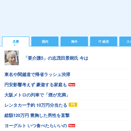
主要
国内
海外
IT 経済
ス
「要介護5」の志茂田景樹氏 今は
東名や関越道で帰省ラッシュ渋滞
円安影響考えず 豪遊する家庭も
大阪メトロの列車で「煙が充満」
レンタカー予約 10万円分当たる
総額120万円 豊胸した男性を直撃
ヨーグルト いつ食べたらいいの