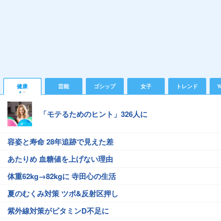
健康
芸能
ゴシップ
女子
トレンド
Y
「モテるためのヒント」326人に
容姿と寿命 28年追跡で見えた差
あたりめ 血糖値を上げない理由
体重62kg→82kgに 寺田心の生活
夏のむくみ対策 ツボ&反射区押し
紫外線対策がビタミンD不足に