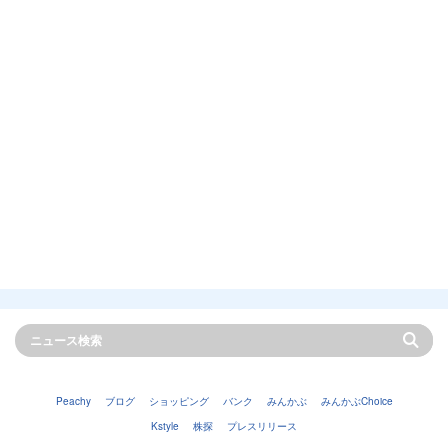
Peachy
ブログ
ショッピング
バンク
みんかぶ
みんかぶChoice
Kstyle
株探
プレスリリース